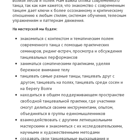
вблизи лесов и полей. Нам важна оптика современного
танца, так как нам кажется, что знакомство с современным
танцем дает ключи к более осознанному и критическому
отношению к любым стилям, системам обучения, телесным
упражнениям и паттернам движения.
На мастерской мы будем:
знакомиться с контекстом и тематическим полем
современного танца с помощью практических
семинаров, ридинг-встреч, просмотра и обсуждения
танцевальных перформансов
заниматься соматическими практиками, уделяя
бережное внимание телу
танцевать самые разные танцы, танцевать друг с
другом, танцевать на полях, танцевать среди сосен и
на берегу Волги
находиться в общем поддерживающем пространстве
свободной танцевальной практики, где участники
смогут делиться своими инструментами, опытом,
объединяться в группы единомышленников
взаимодействовать с другими летнешкольными
мастерскими и знакомиться с их исследовательскими,
научными и художественными методами
создавать свои танцевальные высказывания и