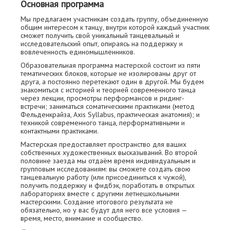
Основная программа
Мы предлагаем участникам создать группу, объединенную
общим интересом к танцу, внутри которой каждый участник
сможет получить свой уникальный танцевальный и
исследовательский опыт, опираясь на поддержку и
вовлеченность единомышленников.
Образовательная программа мастерской состоит из пяти
тематических блоков, которые не изолированы друг от
друга, а постоянно перетекают один в другой. Мы будем
знакомиться с историей и теорией современного танца
через лекции, просмотры перформансов и ридинг-
встречи; заниматься соматическими практиками (метод
Фельденкрайза, Axis Syllabus, практическая анатомия); и
техникой современного танца, перформативными и
контактными практиками.
Мастерская предоставляет пространство для ваших
собственных художественных высказываний. Во второй
половине заезда мы отдаём время индивидуальным и
групповым исследованиям: вы сможете создать свою
танцевальную работу (или присоединиться к чужой),
получить поддержку и фидбэк, поработать в открытых
лабораториях вместе с другими летнешкольными
мастерскими. Создание итогового результата не
обязательно, но у вас будут для него все условия —
время, место, внимание и сообщество.