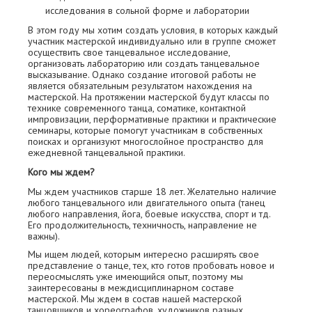
исследования в сольной форме и лаборатории
В этом году мы хотим создать условия, в которых каждый
участник мастерской индивидуально или в группе сможет
осуществить свое танцевальное исследование,
организовать лабораторию или создать танцевальное
высказывание. Однако создание итоговой работы не
является обязательным результатом нахождения на
мастерской. На протяжении мастерской будут классы по
технике современного танца, соматике, контактной
импровизации, перформативные практики и практические
семинары, которые помогут участникам в собственных
поисках и организуют многослойное пространство для
ежедневной танцевальной практики.
Кого мы ждем?
Мы ждем участников старше 18 лет. Желательно наличие
любого танцевального или двигательного опыта (танец
любого направления, йога, боевые искусства, спорт и тд.
Его продолжительность, техничность, направление не
важны).
Мы ищем людей, которым интересно расширять свое
представление о танце, тех, кто готов пробовать новое и
переосмыслять уже имеющийся опыт, поэтому мы
заинтересованы в междисциплинарном составе
мастерской. Мы ждем в состав нашей мастерской
танцовщиков и хореографов, художников разных