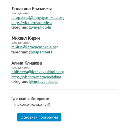
Лопатина Елизавета
координатор
e.lopatina@letnyayashkola.org
https://vk.com/violetlisa
telegram:
@myphotolis
Михаил Кирин
координатор
m.kirin@letnyayashkola.org
telegram:
@papershel1
Алина Клишева
координатор
a.klisheva@letnyayashkola.org
https://vk.com/metavandalina
telegram:
@metavandalina
Где ещё в Интернете
(похоже, только тут!)
Основная программа