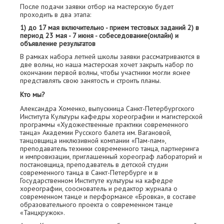
После подачи заявки отбор на мастерскую будет
проходить в два этапа:
1) до 17 мая включительно - прием тестовых заданий 2) в
период 23 мая - 7 июня - собеседование(онлайн) и
объявление результатов
В рамках набора летней школы заявки рассматриваются в
две волны, но наша мастерская хочет закрыть набор по
окончании первой волны, чтобы участники могли яснее
представлять свою занятость и строить планы.
Кто мы?
Александра Хоменко, выпускница Санкт-Петербургского
Института Культуры кафедры хореографии и магистерской
программы «Художественные практики современного
танца» Академии Русского балета им. Вагановой,
танцовщица инклюзивной компании «Пам-пам»,
преподаватель техники современного танца, партнеринга
и импровизации, приглашенный хореограф лабораторий и
постановщица, преподаватель в детской студии
современного танца в Санкт-Петербурге и в
Государственном Институте культуры на кафедре
хореографии, сооснователь и редактор журнала о
современном танце и перформансе «Бровка», в составе
образовательного проекта о современном танце
«Танцкружок».