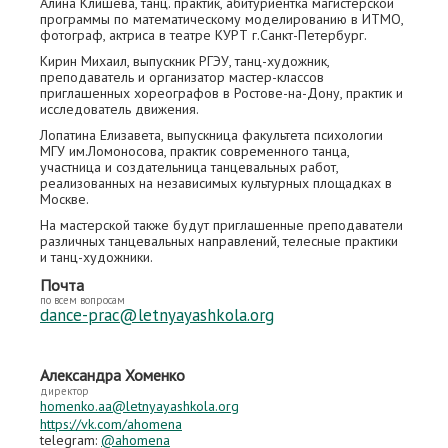
Алина Клишева, танц. практик, абитуриентка магистерской
программы по математическому моделированию в ИТМО,
фотограф, актриса в театре КУРТ г.Санкт-Петербург.
Кирин Михаил, выпускник РГЭУ, танц-художник,
преподаватель и организатор мастер-классов
приглашенных хореографов в Ростове-на-Дону, практик и
исследователь движения.
Лопатина Елизавета, выпускница факультета психологии
МГУ им.Ломоносова, практик современного танца,
участница и создательница танцевальных работ,
реализованных на независимых культурных площадках в
Москве.
На мастерской также будут приглашенные преподаватели
различных танцевальных направлений, телесные практики
и танц-художники.
Почта
по всем вопросам
dance-prac@letnyayashkola.org
Александра Хоменко
директор
homenko.aa@letnyayashkola.org
https://vk.com/ahomena
telegram:
@ahomena