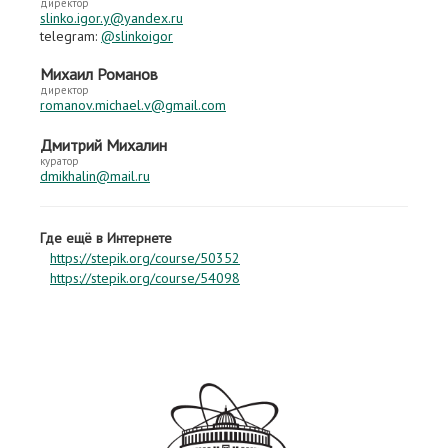
директор
slinko.igor.y@yandex.ru
telegram:
@slinkoigor
Михаил Романов
директор
romanov.michael.v@gmail.com
Дмитрий Михалин
куратор
dmikhalin@mail.ru
Где ещё в Интернете
https://stepik.org/course/50352
https://stepik.org/course/54098