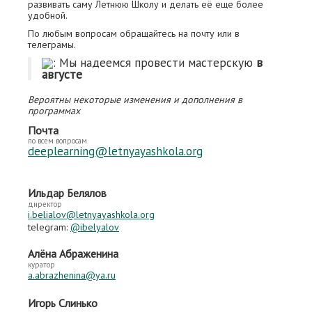
развивать саму Летнюю Школу и делать её еще более
удобной.
По любым вопросам обращайтесь на почту или в
телеграмы.
: Мы надеемся провести мастерскую
в
августе
Вероятны некоторые изменения и дополнения в
программах
Почта
по всем вопросам
deeplearning@letnyayashkola.org
Ильдар Белялов
директор
i.belialov@letnyayashkola.org
telegram:
@ibelyalov
Алёна Абраженина
куратор
a.abrazhenina@ya.ru
Игорь Слинько