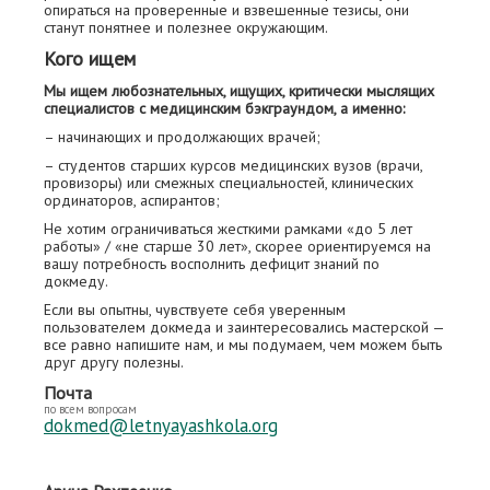
опираться на проверенные и взвешенные тезисы, они
станут понятнее и полезнее окружающим.
Кого ищем
Мы ищем любознательных, ищущих, критически мыслящих
специалистов с медицинским бэкграундом, а именно:
– начинающих и продолжающих врачей;
– студентов старших курсов медицинских вузов (врачи,
провизоры) или смежных специальностей, клинических
ординаторов, аспирантов;
Не хотим ограничиваться жесткими рамками «до 5 лет
работы» / «не старше 30 лет», скорее ориентируемся на
вашу потребность восполнить дефицит знаний по
докмеду.
Если вы опытны, чувствуете себя уверенным
пользователем докмеда и заинтересовались мастерской —
все равно напишите нам, и мы подумаем, чем можем быть
друг другу полезны.
Почта
по всем вопросам
dokmed@letnyayashkola.org