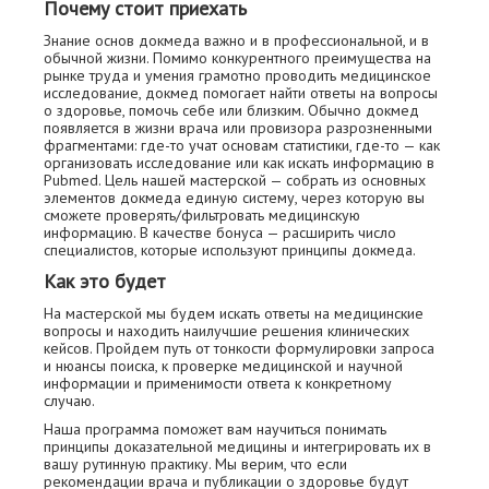
Почему стоит приехать
Знание основ докмеда важно и в профессиональной, и в
обычной жизни. Помимо конкурентного преимущества на
рынке труда и умения грамотно проводить медицинское
исследование, докмед помогает найти ответы на вопросы
о здоровье, помочь себе или близким. Обычно докмед
появляется в жизни врача или провизора разрозненными
фрагментами: где-то учат основам статистики, где-то — как
организовать исследование или как искать информацию в
Pubmed. Цель нашей мастерской — собрать из основных
элементов докмеда единую систему, через которую вы
сможете проверять/фильтровать медицинскую
информацию. В качестве бонуса — расширить число
специалистов, которые используют принципы докмеда.
Как это будет
На мастерской мы будем искать ответы на медицинские
вопросы и находить наилучшие решения клинических
кейсов. Пройдем путь от тонкости формулировки запроса
и нюансы поиска, к проверке медицинской и научной
информации и применимости ответа к конкретному
случаю.
Наша программа поможет вам научиться понимать
принципы доказательной медицины и интегрировать их в
вашу рутинную практику. Мы верим, что если
рекомендации врача и публикации о здоровье будут