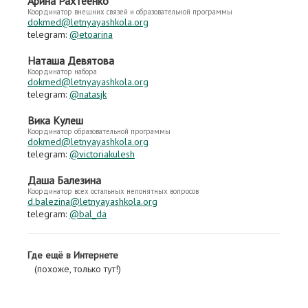
Арина Рахтеенко
Координатор внешних связей и образовательной программы
dokmed@letnyayashkola.org
telegram:
@etoarina
Наташа Девятова
Координатор набора
dokmed@letnyayashkola.org
telegram:
@natasjk
Вика Кулеш
Координатор образовательной программы
dokmed@letnyayashkola.org
telegram:
@victoriakulesh
Даша Балезина
Координатор всех остальных непонятных вопросов
d.balezina@letnyayashkola.org
telegram:
@bal_da
Где ещё в Интернете
(похоже, только тут!)