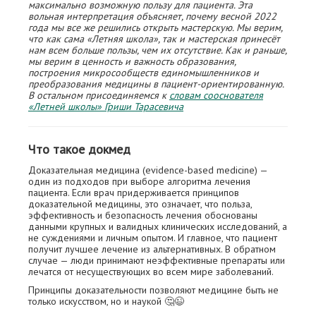
максимально возможную пользу для пациента. Эта
вольная интерпретация объясняет, почему весной 2022
года мы все же решились открыть мастерскую. Мы верим,
что как сама «Летняя школа», так и мастерская принесёт
нам всем больше пользы, чем их отсутствие. Как и раньше,
мы верим в ценность и важность образования,
построения микросообществ единомышленников и
преобразования медицины в пациент-ориентированную.
В остальном присоединяемся к
словам сооснователя
«Летней школы» Гриши Тарасевича
Что такое докмед
Доказательная медицина (evidence-based medicine) —
один из подходов при выборе алгоритма лечения
пациента. Если врач придерживается принципов
доказательной медицины, это означает, что польза,
эффективность и безопасность лечения обоснованы
данными крупных и валидных клинических исследований, а
не суждениями и личным опытом. И главное, что пациент
получит лучшее лечение из альтернативных. В обратном
случае — люди принимают неэффективные препараты или
лечатся от несуществующих во всем мире заболеваний.
Принципы доказательности позволяют медицине быть не
только искусством, но и наукой 🤔😉