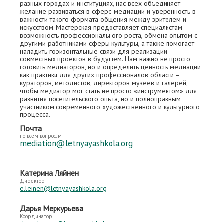
разных городах и институциях, нас всех объединяет
желание развиваться в сфере медиации и уверенность в
важности такого формата общения между зрителем и
искусством. Мастерская предоставляет специалистам
возможность профессионального роста, обмена опытом с
другими работниками сферы культуры, а также помогает
наладить горизонтальные связи для реализации
совместных проектов в будущем. Нам важно не просто
готовить медиаторов, но и определить ценность медиации
как практики для других профессионалов области –
кураторов, методистов, директоров музеев и галерей,
чтобы медиатор мог стать не просто «инструментом» для
развития посетительского опыта, но и полноправным
участником современного художественного и культурного
процесса.
Почта
по всем вопросам
mediation@letnyayashkola.org
Катерина Ляйнен
Директор
e.leinen@letnyayashkola.org
Дарья Меркурьева
Координатор