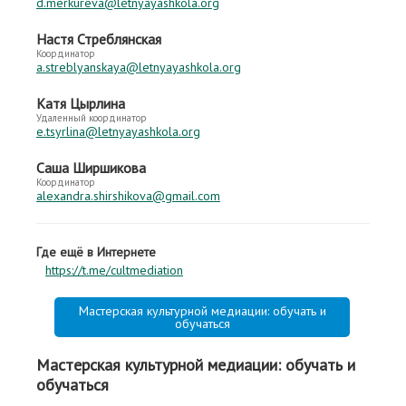
d.merkureva@letnyayashkola.org
Настя Стреблянская
Координатор
a.streblyanskaya@letnyayashkola.org
Катя Цырлина
Удаленный координатор
e.tsyrlina@letnyayashkola.org
Саша Ширшикова
Координатор
alexandra.shirshikova@gmail.com
Где ещё в Интернете
https://t.me/cultmediation
Мастерская культурной медиации: обучать и
обучаться
Мастерская культурной медиации: обучать и
обучаться