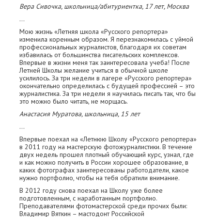
Вера Сивочка, школьница/абитуриентка, 17 лет, Москва
…
Мою жизнь «Летняя школа «Русского репортера»
изменила коренным образом. Я перезнакомилась с уймой
профессиональных журналистов, благодаря их советам
избавилась от большинства писательских комплексов.
Впервые в жизни меня так заинтересовала учеба! После
Летней Школы желание учиться в обычной школе
усилилось. За три недели в лагере «Русского репортера»
окончательно определилась с будущей профессией – это
журналистика. За три недели я научилась писать так, что бы
это можно было читать, не морщась.
Анастасия Муратова, школьница, 15 лет
…
Впервые поехал на «Летнюю Школу «Русского репортера»
в 2011 году на мастерскую фотожурналистики. В течение
двух недель прошел плотный обучающий курс, узнал, где
и как можно получить в России хорошее образование, в
каких фотографах заинтересованы работодатели, какое
нужно портфолио, чтобы на тебя обратили внимание.
В 2012 году снова поехал на Школу уже более
подготовленным, с наработанным портфолио.
Преподавателями фотомастерской среди прочих были:
Владимир Вяткин – мастодонт Российской