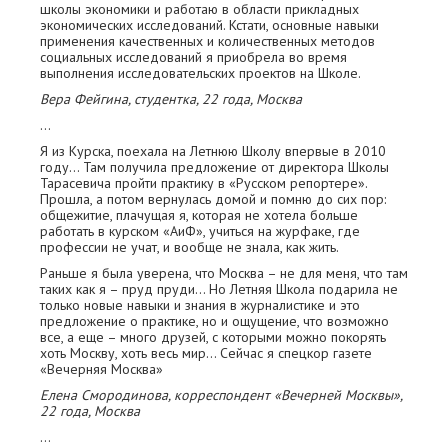
школы экономики и работаю в области прикладных
экономических исследований. Кстати, основные навыки
применения качественных и количественных методов
социальных исследований я приобрела во время
выполнения исследовательских проектов на Школе.
Вера Фейгина, студентка, 22 года, Москва
…
Я из Курска, поехала на Летнюю Школу впервые в 2010
году… Там получила предложение от директора Школы
Тарасевича пройти практику в «Русском репортере».
Прошла, а потом вернулась домой и помню до сих пор:
общежитие, плачущая я, которая не хотела больше
работать в курском «АиФ», учиться на журфаке, где
профессии не учат, и вообще не знала, как жить.
Раньше я была уверена, что Москва – не для меня, что там
таких как я – пруд пруди... Но Летняя Школа подарила не
только новые навыки и знания в журналистике и это
предложение о практике, но и ощущение, что возможно
все, а еще – много друзей, с которыми можно покорять
хоть Москву, хоть весь мир... Сейчас я спецкор газете
«Вечерняя Москва»
Елена Смородинова, корреспондент «Вечерней Москвы»,
22 года, Москва
…