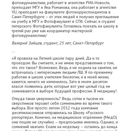
фотожурналистики, работает в агентстве РИА-Новости,
преподает МГУ и Яна Романова, она работает в агентстве
VU, преподает на факультете фотокорреспондентов в
Санкт-Петербурге – от этих людей я получил приглашение
на учебу в МГУ и Фотофакультет в СПб. Сейчас я студент
питерского Фотофакультета. Готовлюсь поехать на школу в
третий раз уже как координатор мастерской
фотожурналистики/
Валерий Зайцев, студент, 25 лет, Санкт-Петербург
…
«Я провела на Летней школе пару дней. Да и то
проездом. Вы считаете, я не имею представления о том,
что это такое? Возможно. Ведь я не ходила на занятия, не
встречалась с интересными людьми ЛШ. Я по-прежнему
работаю в школе учителем биологии, и в моей жизни,
кажется, ничего не изменилось. Зато в моем десятом
классе появились дети, которые вот уже целый год не
сомневаются в выборе будущей профессии. В медицину!
Откуда такая уверенность? Ведь сотни и тысячи их
сверстников терзают себя сомненьями во время такого
выбора. Все просто: летом 2012 года компания
десятиклассников отправилась на Школу «Русского
репортера». Конечно, на медицинское отделение (МедО)
они пошли не случайно – предпосылки имелись. Однако, и
сомнений хватало. Ехали на недельку – остались до конца