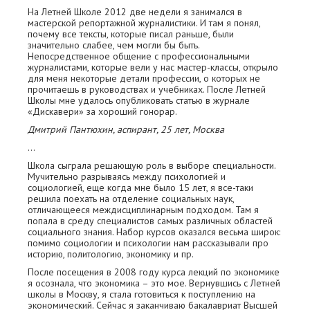
На Летней Школе 2012 две недели я занимался в
мастерской репортажной журналистики. И там я понял,
почему все тексты, которые писал раньше, были
значительно слабее, чем могли бы быть.
Непосредственное общение с профессиональными
журналистами, которые вели у нас мастер-классы, открыло
для меня некоторые детали профессии, о которых не
прочитаешь в руководствах и учебниках. После Летней
Школы мне удалось опубликовать статью в журнале
«Дискавери» за хороший гонорар.
Дмитрий Пантюхин, аспирант, 25 лет, Москва
…
Школа сыграла решающую роль в выборе специальности.
Мучительно разрываясь между психологией и
социологией, еще когда мне было 15 лет, я все-таки
решила поехать на отделение социальных наук,
отличающееся междисциплинарным подходом. Там я
попала в среду специалистов самых различных областей
социального знания. Набор курсов оказался весьма широк:
помимо социологии и психологии нам рассказывали про
историю, политологию, экономику и пр.
После посещения в 2008 году курса лекций по экономике
я осознала, что экономика – это мое. Вернувшись с Летней
школы в Москву, я стала готовиться к поступлению на
экономический. Сейчас я заканчиваю бакалавриат Высшей