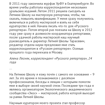
В 2011 году закончила журфак УрФУ в Екатеринбурге. Во
время учебы работала корреспондентом нескольких
уральских изданий. Летом 2011 решила съездить на
Летнюю Школу на мастерскую репортажа, чтобы, так
сказать, повысить квалификацию. У меня сразу получилось
включиться в работу мастерской и взять на себя
кураторство в ней. Начала писать что-то для «Русского
репортера». Потом второй раз поехала на Школу в 2012
году уже сразу в должности координатора репортажки,
после удачной работы мастерской наш научный
руководитель и директор Летней Школы Тарасевич,
редактор отдела науки предложил мне стать
корреспондентом в «Русском репортере». Осенью
прошлого года переехала в Москву.
Алена Лесняк, корреспондент «Русского репортера», 24
года
...
На Летнюю Школу я езжу почти с самого ее основания – 9
лет. За это время я познакомился с десятком
профессионалов, беседы и лекции с которыми помогли
мне в выборе своей научной стези. Последние три года я
являюсь организатором Экологического академического
сообщества «Экос» – мастерской, работа которой выходит
за рамки Летней Школы.
Научным куратором моего проекта стал профессор