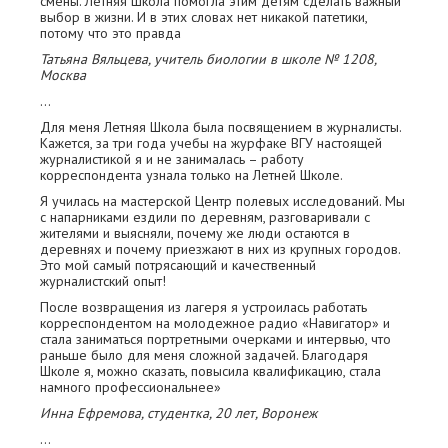
смены. Летняя Школа помогла этим детям сделать важный
выбор в жизни. И в этих словах нет никакой патетики,
потому что это правда
Татьяна Вяльцева, учитель биологии в школе № 1208,
Москва
…
Для меня Летняя Школа была посвящением в журналисты.
Кажется, за три года учебы на журфаке ВГУ настоящей
журналистикой я и не занималась – работу
корреспондента узнала только на Летней Школе.
Я училась на мастерской Центр полевых исследований. Мы
с напарниками ездили по деревням, разговаривали с
жителями и выясняли, почему же люди остаются в
деревнях и почему приезжают в них из крупных городов.
Это мой самый потрясающий и качественный
журналистский опыт!
После возвращения из лагеря я устроилась работать
корреспондентом на молодежное радио «Навигатор» и
стала заниматься портретными очерками и интервью, что
раньше было для меня сложной задачей. Благодаря
Школе я, можно сказать, повысила квалификацию, стала
намного профессиональнее»
Инна Ефремова, студентка, 20 лет, Воронеж
…