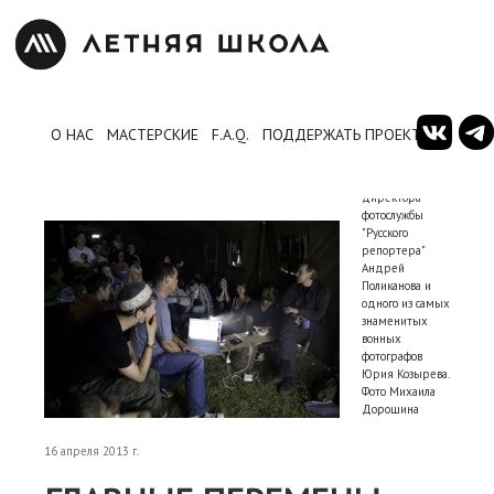
О НАС
МАСТЕРСКИЕ
F.A.Q.
ПОДДЕРЖАТЬ ПРОЕКТ
Мастер-класс
директора
фотослужбы
"Русского
репортера"
Андрей
Поликанова и
одного из самых
знаменитых
вонных
фотографов
Юрия Козырева.
Фото Михаила
Дорошина
16 апреля 2013 г.