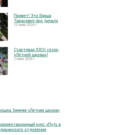
Привет! Это Гриша
Тарасевич про деньги
11 июля 2026 г.
Стартовал XXIII сезон
«Летней школы»!
1 июля 2026 г.
рошла Зимняя «Летняя школа»
ориентационный курс «Путь в
едицинского отделения