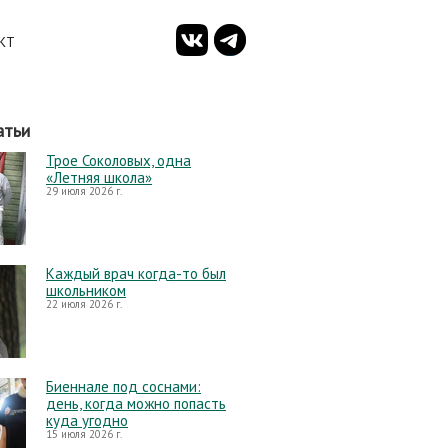
КТ
атьи
Трое Соколовых, одна
«Летняя школа»
29 июля 2026 г.
Каждый врач когда-то был
школьником
22 июля 2026 г.
Биеннале под соснами:
день, когда можно попасть
куда угодно
15 июля 2026 г.