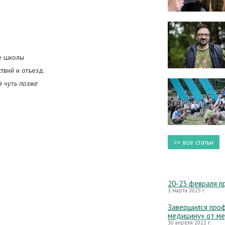
ие школы
ствий и отъезд.
 чуть позже
>> все статьи
20-23 февраля п
1 марта 2025 г.
Завершился проф
медицину» от м
30 апреля 2022 г.