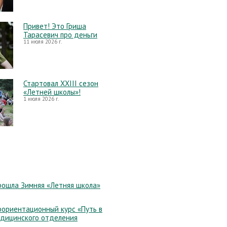
Привет! Это Гриша
Тарасевич про деньги
11 июля 2026 г.
Стартовал XXIII сезон
«Летней школы»!
1 июля 2026 г.
рошла Зимняя «Летняя школа»
ориентационный курс «Путь в
едицинского отделения