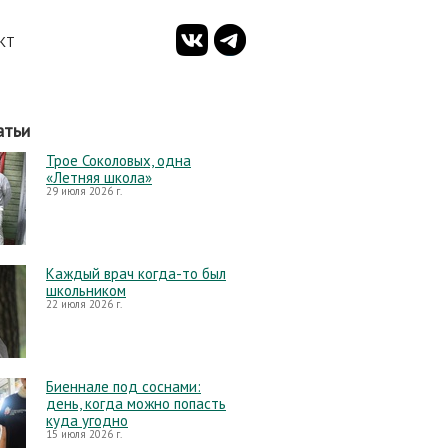
КТ
атьи
Трое Соколовых, одна
«Летняя школа»
29 июля 2026 г.
Каждый врач когда-то был
школьником
22 июля 2026 г.
Биеннале под соснами:
день, когда можно попасть
куда угодно
15 июля 2026 г.