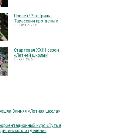
Привет! Это Гриша
Тарасевич про деньги
11 июля 2026 г.
Стартовал XXIII сезон
«Летней школы»!
1 июля 2026 г.
рошла Зимняя «Летняя школа»
ориентационный курс «Путь в
едицинского отделения