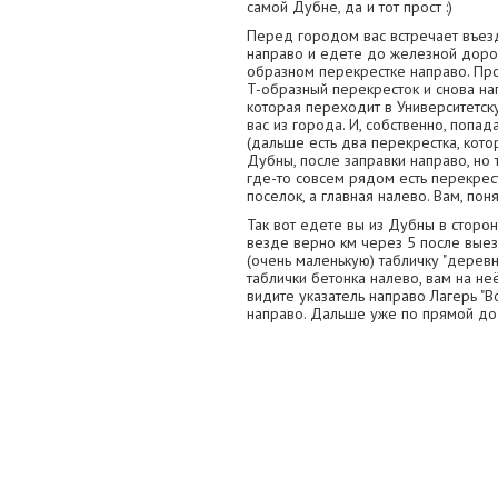
самой Дубне, да и тот прост :)
Перед городом вас встречает въезд
направо и едете до железной доро
образном перекрестке направо. Пр
T-образный перекресток и снова на
которая переходит в Университетск
вас из города. И, собственно, попа
(дальше есть два перекрестка, кото
Дубны, после заправки направо, но 
где-то совсем рядом есть перекрес
поселок, а главная налево. Вам, пон
Так вот едете вы из Дубны в сторон
везде верно км через 5 после вые
(очень маленькую) табличку "деревн
таблички бетонка налево, вам на не
видите указатель направо Лагерь "В
направо. Дальше уже по прямой до 