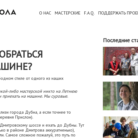
О НАС
МАСТЕРСКИЕ
F.A.Q.
ПОДДЕРЖАТЬ ПРОЕ
Последние ст
ОБРАТЬСЯ
АШИНЕ?
бодном стиле от одного из наших
акой-либо мастерской никто на Летнюю
и приехать на машине. Мы суровые.
изи города Дубна, а если точнее то
еревня Прислон).
Дмитровскому шоссе и ехать до Дубны. Тут
ько в районе Дмитрова аккуратненько),
и. Самое сложное пожалуй, это путь по