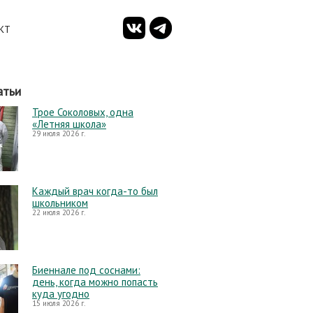
КТ
атьи
Трое Соколовых, одна
«Летняя школа»
29 июля 2026 г.
Каждый врач когда-то был
школьником
22 июля 2026 г.
Биеннале под соснами:
день, когда можно попасть
куда угодно
15 июля 2026 г.