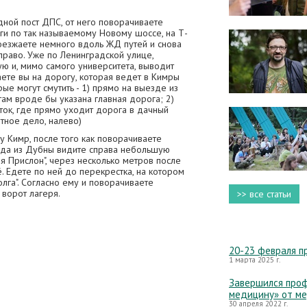
ной пост ДПС, от него поворачиваете
ги по так называемому Новому шоссе, на Т-
оезжаете немного вдоль ЖД путей и снова
право. Уже по Ленинградской улице,
ую и, мимо самого университета, выводит
даете вы на дорогу, которая ведет в Кимры
рые могут смутить - 1) прямо на выезде из
там вроде бы указана главная дорога; 2)
ток, где прямо уходит дорога в дачный
ятное дело, налево)
у Кимр, после того как поворачиваете
зда из Дубны видите справа небольшую
я Прислон", через несколько метров после
ё. Едете по ней до перекрестка, на котором
олга". Согласно ему и поворачиваете
ворот лагеря.
>> все статьи
20-23 февраля п
1 марта 2025 г.
Завершился проф
медицину» от м
30 апреля 2022 г.