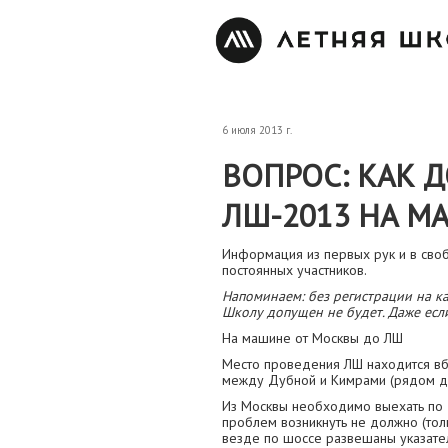
6 июля 2013 г.
ВОПРОС: КАК Д
ЛШ-2013 НА М
Информация из первых рук и в сво
постоянных участников.
Напоминаем: без регистрации на к
Школу допущен не будет. Даже есл
На машине от Москвы до ЛШ
Место проведения ЛШ находится вбл
между Дубной и Кимрами (рядом д
Из Москвы необходимо выехать по 
проблем возникнуть не должно (тол
везде по шоссе развешаны указател