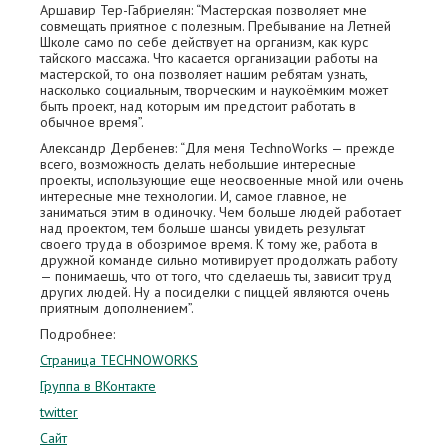
Аршавир Тер-Габриелян: “Мастерская позволяет мне
совмещать приятное с полезным. Пребывание на Летней
Школе само по себе действует на организм, как курс
тайского массажа. Что касается организации работы на
мастерской, то она позволяет нашим ребятам узнать,
насколько социальным, творческим и наукоёмким может
быть проект, над которым им предстоит работать в
обычное время”.
Александр Дербенев: “Для меня TechnoWorks — прежде
всего, возможность делать небольшие интересные
проекты, использующие еще неосвоенные мной или очень
интересные мне технологии. И, самое главное, не
заниматься этим в одиночку. Чем больше людей работает
над проектом, тем больше шансы увидеть результат
своего труда в обозримое время. К тому же, работа в
дружной команде сильно мотивирует продолжать работу
— понимаешь, что от того, что сделаешь ты, зависит труд
других людей. Ну а посиделки с пиццей являются очень
приятным дополнением”.
Подробнее:
Страница TECHNOWORKS
Группа в ВКонтакте
twitter
Сайт