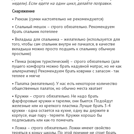
недели). Если едете на один цикл, делайте поправки.
Снаряжение
• Рюкзак (сумки настоятельно не рекомендуются)
• Спальный мешок – строго обязательно. Рекомендуем
брать спальник потеплее
• Вкладыш для спальника – желательно (используется для
того, чтобы сам спальник внутри не пачкался, в качестве
вкладыша можно просто подшить к спальнику обычную
простыню)
• Пенка (коврик туристический) – строго обязательно (для
пущего комфорта можно брать надувной матрас, но не как
альтернативу) Рекомендуем брать коврики с запасом - так
теплее и мягче
• Палатка (желательно). У нас есть некоторое количество
общественных палаток, но обычно места хватает
• Кружки – строго обязательно. Не надо брать
фарфоровые кружки и тарелки, они бьются. Подойдут
железные или из крепкого пластика. Лучше брать 3-4
кружки - одна остается на кухне, одну вы держите в
корпусе, еще пару - теряете. Кружки хорошо бы
подписывать или как-то помечать
• Ложка – строго обязательно. Ложки имеют свойство
теряться к концу школы. По этой причине не стоит брать