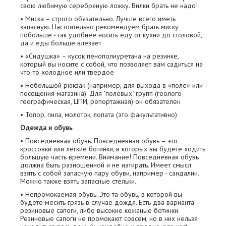
свою любимую серебряную ложку. Вилки брать не надо!
• Миска – строго обязательно. Лучше всего иметь
запасную. Настоятельно рекомендуем брать миску
побольше - так удобнее носить еду от кухни до столовой,
да и еды больше влезает
• «Сидушка» – кусок пенополиуретана на резинке,
который вы носите с собой, что позволяет вам садиться на
что-то холодное или твердое
• Небольшой рюкзак (например, для выхода в «поле» или
посещения магазина). Для "полевых" групп (геолого-
географическая, ЦПИ, репортажная) он обязателен
• Топор, пила, молоток, лопата (это факультативно)
Одежда и обувь
• Повседневная обувь. Повседневная обувь – это
кроссовки или легкие ботинки, в которых вы будете ходить
большую часть времени. Внимание! Повседневная обувь
должна быть разношенной и не натирать. Имеет смысл
взять с собой запасную пару обуви, например - сандалии.
Можно также взять запасные стельки.
• Непромокаемая обувь. Это та обувь, в которой вы
будете месить грязь в случае дождя. Есть два варианта –
резиновые сапоги, либо высокие кожаные ботинки.
Резиновые сапоги не промокают совсем, но в них нельзя