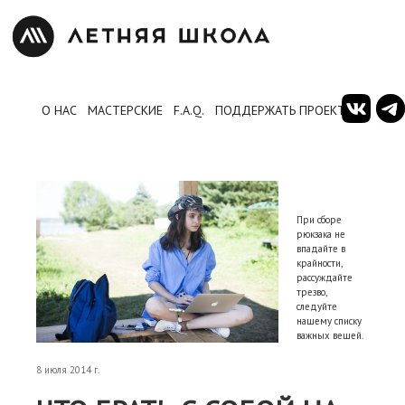
О НАС
МАСТЕРСКИЕ
F.A.Q.
ПОДДЕРЖАТЬ ПРОЕКТ
При сборе
рюкзака не
впадайте в
крайности,
рассуждайте
трезво,
следуйте
нашему списку
важных вещей.
8 июля 2014 г.