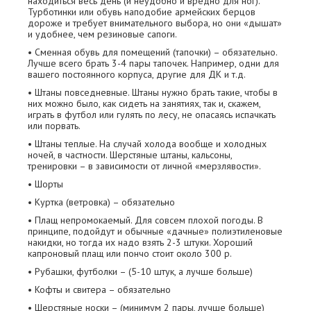
находиться весь день (и неудобно и вредно для ног).
Турботинки или обувь наподобие армейских берцов
дороже и требует внимательного выбора, но они «дышат»
и удобнее, чем резиновые сапоги.
• Сменная обувь для помещений (тапочки) – обязательно.
Лучше всего брать 3-4 пары тапочек. Например, одни для
вашего постоянного корпуса, другие для ДК и т.д.
• Штаны повседневные. Штаны нужно брать такие, чтобы в
них можно было, как сидеть на занятиях, так и, скажем,
играть в футбол или гулять по лесу, не опасаясь испачкать
или порвать.
• Штаны теплые. На случай холода вообще и холодных
ночей, в частности. Шерстяные штаны, кальсоны,
тренировки – в зависимости от личной «мерзлявости».
• Шорты
• Куртка (ветровка) – обязательно
• Плащ непромокаемый. Для совсем плохой погоды. В
принципе, подойдут и обычные «дачные» полиэтиленовые
накидки, но тогда их надо взять 2-3 штуки. Хороший
капроновый плащ или пончо стоит около 300 р.
• Рубашки, футболки – (5-10 штук, а лучше больше)
• Кофты и свитера – обязательно
• Шерстяные носки – (минимум 2 пары, лучше больше)