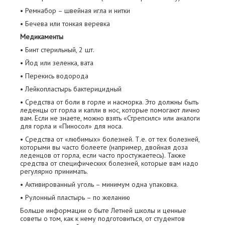
• Ремнабор – швейная игла и нитки
• Бечева или тонкая веревка
Медикаменты
• Бинт стерильный, 2 шт.
• Йод или зеленка, вата
• Перекись водорода
• Лейкопластырь бактерицидный
• Средства от боли в горле и насморка. Это должны быть
леденцы от горла и капли в нос, которые помогают лично
вам. Если не знаете, можно взять «Стрепсилс» или аналоги
для горла и «Пиносол» для носа.
• Средства от «любимых» болезней. Т.е. от тех болезней,
которыми вы часто болеете (например, двойная доза
леденцов от горла, если часто простужаетесь). Также
средства от специфических болезней, которые вам надо
регулярно принимать.
• Активированный уголь – минимум одна упаковка.
• Рулонный пластырь – по желанию
Больше информации о быте Летней школы и ценные
советы о том, как к нему подготовиться, от студентов