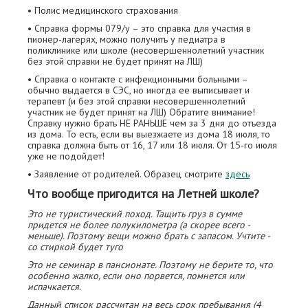
• Полис медицинского страхования
• Справка формы 079/у – это справка для участия в
пионер-лагерях, можно получить у педиатра в
поликлинике или школе (несовершеннолетний участник
без этой справки не будет принят на ЛШ)
• Справка о контакте с инфекционными больными –
обычно выдается в СЭС, но иногда ее выписывает и
терапевт (и без этой справки несовершеннолетний
участник не будет принят на ЛШ) Обратите внимание!
Справку нужно брать НЕ РАНЬШЕ чем за 3 дня до отъезда
из дома. То есть, если вы выезжаете из дома 18 июля, то
справка должна быть от 16, 17 или 18 июля. От 15-го июля
уже не подойдет!
• Заявление от родителей. Образец смотрите
здесь
Что вообще пригодится на Летней школе?
Это не туристический поход. Тащить груз в сумме
придется не более полукилометра (а скорее всего -
меньше). Поэтому вещи можно брать с запасом. Учтите -
со стиркой будет туго
Это не семинар в пансионате. Поэтому не берите то, что
особенно жалко, если оно порвется, помнется или
испачкается.
Данный список рассчитан на весь срок пребывания (4