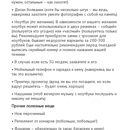
нужен, остальные – как захотят)
• Диски-болванки (хотя бы несколько штук – вы ведь,
наверняка захотите увезти фотографии с собой на память)
• Ноутбук (по желанию). В зависимости от вашего желания
ноутбук может использоваться в двух режимах – «общий»
(пользуется кто угодно) или «частный» (пользуетесь только
вы). Рекомендуем приобрести замки с тросиком для
ноутбуков, бывают недорогие варианты за 200-300
рублей. Еще настоятельно рекомендуем перед поездкой
выписать серийный номер и полное название вашей
техники
• В случае если есть 3G модем, захватите и его
• Мобильный телефон и зарядка к нему (наверняка, вы и
так это возьмете).
• Принтер, проектор (вряд ли вы это потащите, но если
вдруг решитесь – будет очень хорошо)
• Наушники (чтоб вечером музыку с ноутбука послушать и
никому не мешать)
Прочие полезные вещи
• Нож перочинный
• Репеллент от комаров (побольше, побольше!)
• Фонарик – обязательно (и запас батареек к нему)