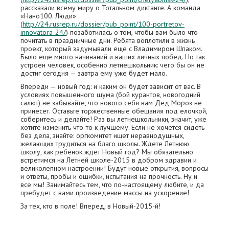
рассказали всему миру о Тотальном диктанте. А команда
«Нано100. Люди»
(
http://24.rusrep.ru/dossier/pub_point/100-portretov-
innovatora-24/
) позаботилась о том, чтобы вам было что
почитать в праздничные дни. Ребята воплотили в жизнь
проект, который задумывали еще с Владимиром Шпаком.
Было еще много начинаний и ваших личных побед. Но так
устроен человек, особенно летнешкольник: чего бы он не
достиг сегодня — завтра ему уже будет мало.
Впереди — новый год: и каким он будет зависит от вас. В
условиях повышенного шума (бой курантов, новогодний
салют) не забывайте, что нового себя вам Дед Мороз не
принесет. Оставьте торжественные обещания под елочкой,
соберитесь и делайте! Раз вы летнешкольники, значит, уже
хотите изменить что-то к лучшему. Если не хочется сидеть
без дела, знайте: оргкомитет ищет неравнодушных,
желающих трудиться на благо школы. Ждете Летнюю
школу, как ребенок ждет Новый год? Мы обязательно
встретимся на Летней школе-2015 в добром здравии и
великолепном настроении! Будут новые открытия, вопросы
и ответы, пробы и ошибки, испытания на прочность. Ну и
все мы! Занимайтесь тем, что по-настоящему любите, и да
пребудет с вами произведение массы на ускорение!
За тех, кто в поле! Вперед, в Новый-2015-й!