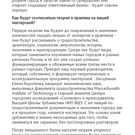
родной город и запустит какой-то суперпроект или
откроет социально ответственный бизнес - будет совсем
хорошо.
Как будут соотноситься теория и практика на вашей
мастерской?
Первую неделю мы будем до покраснения и онемения
конечностей слушать лекции от экспертов и практиков -
они будут рассказывать о градостроительстве,
архитектуре, социологии, антропологии, истории,
экономике и юриспруденции. Среди них будут люди,
которые занимаются изучением малых городов в разных
регионах России, и те, кто уже создал успешно
функционирующие и обожаемые всеми третьи места в
разных городах. Приедет наш научный руководитель,
который, собственно, и формирует теоретическую и
исследовательскую программу мастерской, - бесценная
Елена Короткова, кандидат экономических наук,
выпускница факультета градостроительства Massachusetts
Institute of Technology и cтарший аналитик Центра
городских исследований «Сколково» и преподаватель
Высшей Школы Урбанистики НИУ ВШЭ. С ее лекций по
градостроительной документации и экономике города, как
и в прошлом году, начнется мастерская. Это основа основ
урбанистики и знания, неоходимые для того, чтобы
заниматься ею серьезно, без пустопорожних разговоров.
После лекционного блока наступит неделя упорного
труда, во время которой исследователи будут заниматься