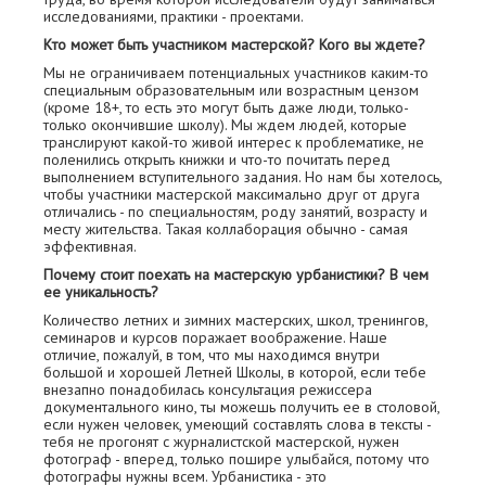
исследованиями, практики - проектами.
Кто может быть участником мастерской? Кого вы ждете?
Мы не ограничиваем потенциальных участников каким-то
специальным образовательным или возрастным цензом
(кроме 18+, то есть это могут быть даже люди, только-
только окончившие школу). Мы ждем людей, которые
транслируют какой-то живой интерес к проблематике, не
поленились открыть книжки и что-то почитать перед
выполнением вступительного задания. Но нам бы хотелось,
чтобы участники мастерской максимально друг от друга
отличались - по специальностям, роду занятий, возрасту и
месту жительства. Такая коллаборация обычно - самая
эффективная.
Почему стоит поехать на мастерскую урбанистики? В чем
ее уникальность?
Количество летних и зимних мастерских, школ, тренингов,
семинаров и курсов поражает воображение. Наше
отличие, пожалуй, в том, что мы находимся внутри
большой и хорошей Летней Школы, в которой, если тебе
внезапно понадобилась консультация режиссера
документального кино, ты можешь получить ее в столовой,
если нужен человек, умеющий составлять слова в тексты -
тебя не прогонят с журналистской мастерской, нужен
фотограф - вперед, только пошире улыбайся, потому что
фотографы нужны всем. Урбанистика - это