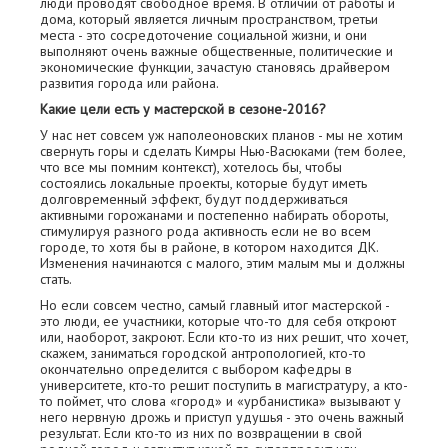
люди проводят свободное время. В отличии от работы и
дома, который является личным пространством, третьи
места - это сосредоточение социальной жизни, и они
выполняют очень важные общественные, политические и
экономические функции, зачастую становясь драйвером
развития города или района.
Какие цели есть у мастерской в сезоне-2016?
У нас нет совсем уж наполеоновских планов - мы не хотим
свернуть горы и сделать Кимры Нью-Васюками (тем более,
что все мы помним контекст), хотелось бы, чтобы
состоялись локальные проекты, которые будут иметь
долговременный эффект, будут поддерживаться
активными горожанами и постепенно набирать обороты,
стимулируя разного рода активность если не во всем
городе, то хотя бы в районе, в котором находится ДК.
Изменения начинаются с малого, этим малым мы и должны
стать.
Но если совсем честно, самый главный итог мастерской -
это люди, ее участники, которые что-то для себя откроют
или, наоборот, закроют. Если кто-то из них решит, что хочет,
скажем, заниматься городской антропологией, кто-то
окончательно определится с выбором кафедры в
университете, кто-то решит поступить в магистратуру, а кто-
то поймет, что слова «город» и «урбанистика» вызывают у
него нервную дрожь и приступ удушья - это очень важный
результат. Если кто-то из них по возвращении в свой