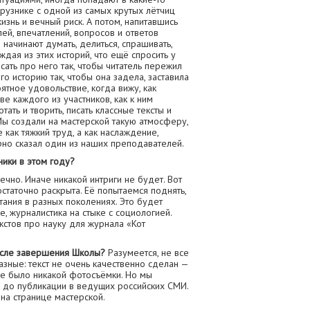
крузнике с одной из самых крутых лётчиц
изнь и вечный риск. А потом, напитавшись
ей, впечатлений, вопросов и ответов
начинают думать, делиться, спрашивать,
ждая из этих историй, что ещё спросить у
исать про него так, чтобы читатель пережил
его историю так, чтобы она задела, заставила
ятное удовольствие, когда вижу, как
е каждого из участников, как к ним
ать и творить, писать классные тексты и
ы создали на мастерской такую атмосферу,
как тяжкий труд, а как наслаждение,
ерно сказал один из наших преподавателей.
ники в этом году?
ечно. Иначе никакой интриги не будет. Вот
остаточно раскрыта. Её попытаемся поднять,
тания в разных поколениях. Это будет
, журналистика на стыке с социологией.
кстов про науку для журнала «Кот
осле завершения Школы?
Разумеется, не все
разные: текст не очень качественно сделан —
 не было никакой фотосъёмки. Но мы
 до публикации в ведущих российских СМИ.
 на странице мастерской.