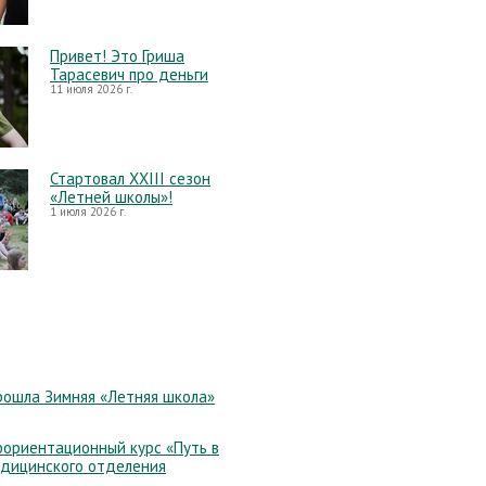
Привет! Это Гриша
Тарасевич про деньги
11 июля 2026 г.
Стартовал XXIII сезон
«Летней школы»!
1 июля 2026 г.
рошла Зимняя «Летняя школа»
ориентационный курс «Путь в
едицинского отделения