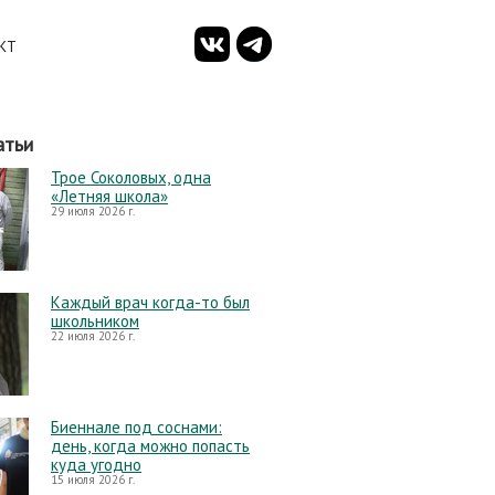
КТ
атьи
Трое Соколовых, одна
«Летняя школа»
29 июля 2026 г.
Каждый врач когда-то был
школьником
22 июля 2026 г.
Биеннале под соснами:
день, когда можно попасть
куда угодно
15 июля 2026 г.