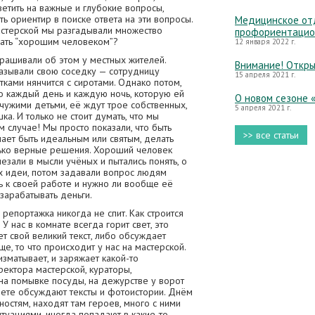
ветить на важные и глубокие вопросы,
ь ориентир в поиске ответа на эти вопросы.
Медицинское отд
астерской мы разгадывали множество
профориентацио
вать “хорошим человеком”?
12 января 2022 г.
рашивали об этом у местных жителей.
Внимание! Откры
зывали свою соседку — сотрудницу
15 апреля 2021 г.
тками нянчится с сиротами. Однако потом,
что каждый день и каждую ночь, которую ей
О новом сезоне 
чужими детьми, её ждут трое собственных,
5 апреля 2021 г.
а. И только не стоит думать, что мы
м случае! Мы просто показали, что быть
>> все статьи
ает быть идеальным или святым, делать
лько верные решения. Хороший человек
езали в мысли учёных и пытались понять, о
х идеи, потом задавали вопрос людям
ь к своей работе и нужно ли вообще её
 зарабатывать деньги.
 репортажка никогда не спит. Как строится
 У нас в комнате всегда горит свет, это
ет свой великий текст, либо обсуждает
е, то что происходит у нас на мастерской.
матывает, и заряжает какой-то
ректора мастерской, кураторы,
на помывке посуды, на дежурстве у ворот
алете обсуждают тексты и фотоистории. Днём
остям, находят там героев, много с ними
туациями, иногда попадают в какие-то