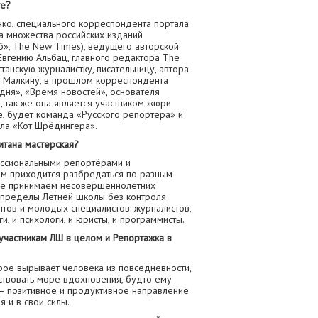
те?
ко, специального корреспондента портала
а множества российских изданий
б», The New Times), ведущего авторской
вгению Альбац, главного редактора The
танскую журналистку, писательницу, автора
у Малкину, в прошлом корреспондента
дня», «Время новостей», основателя
, так же она является участником жюри
, будет команда «Русского репортёра» и
ла «Кот Шрёдингера».
итана мастерская?
ессиональными репортёрами и
ам приходится разбредаться по разным
 не принимаем несовершеннолетних
за пределы Летней школы без контроля
нтов и молодых специалистов: журналистов,
, и психологи, и юристы, и программисты.
т участникам ЛШ в целом и Репортажка в
рое вырывает человека из повседневности,
вствовать море вдохновения, будто ему
— позитивное и продуктивное направление
я и в свои силы.