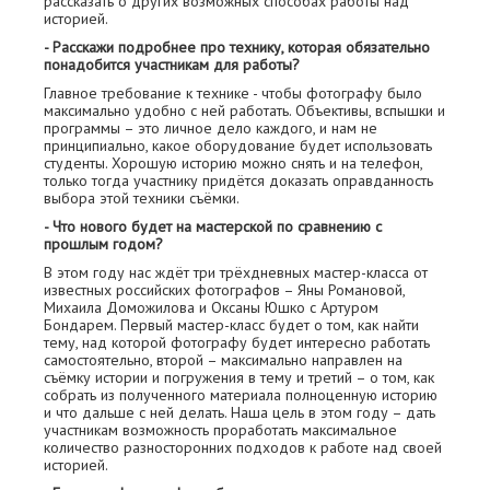
рассказать о других возможных способах работы над
историей.
- Расскажи подробнее про технику, которая обязательно
понадобится участникам для работы?
Главное требование к технике - чтобы фотографу было
максимально удобно с ней работать. Объективы, вспышки и
программы – это личное дело каждого, и нам не
принципиально, какое оборудование будет использовать
студенты. Хорошую историю можно снять и на телефон,
только тогда участнику придётся доказать оправданность
выбора этой техники съёмки.
- Что нового будет на мастерской по сравнению с
прошлым годом?
В этом году нас ждёт три трёхдневных мастер-класса от
известных российских фотографов – Яны Романовой,
Михаила Доможилова и Оксаны Юшко с Артуром
Бондарем. Первый мастер-класс будет о том, как найти
тему, над которой фотографу будет интересно работать
самостоятельно, второй – максимально направлен на
съёмку истории и погружения в тему и третий – о том, как
собрать из полученного материала полноценную историю
и что дальше с ней делать. Наша цель в этом году – дать
участникам возможность проработать максимальное
количество разносторонних подходов к работе над своей
историей.