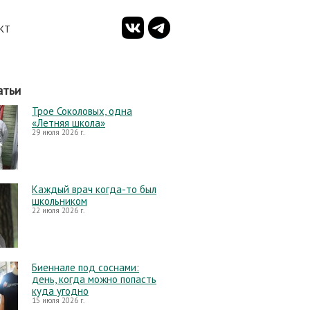
КТ
атьи
Трое Соколовых, одна
«Летняя школа»
29 июля 2026 г.
Каждый врач когда-то был
школьником
22 июля 2026 г.
Биеннале под соснами:
день, когда можно попасть
куда угодно
15 июля 2026 г.