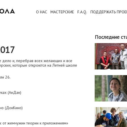
О НАС
МАСТЕРСКИЕ
F.A.Q.
ПОДДЕРЖАТЬ ПРОЕ
Последние ст
017
е дело и, перебрав всех желающих и все
ерских, которые откроются на Летней школе
ли 26.
уках (АнДан)
но (ДокКино)
а: от жемчужин теории к приложениям»