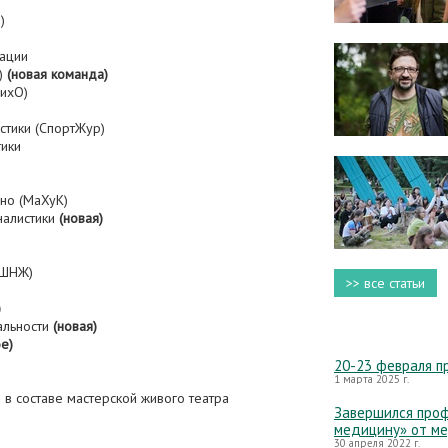
)
зации
)
(новая команда)
сихО)
стики (СпортЖур)
тики
но (МаХуК)
налистики
(новая)
(ШНЖ)
>> все статьи
)
альности
(новая)
е)
20-23 февраля п
1 марта 2025 г.
 в составе мастерской живого театра
Завершился проф
медицину» от м
30 апреля 2022 г.