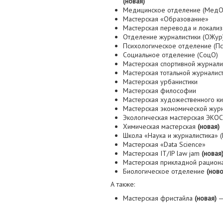
(новая)
Медицинское отделение (МедО
Мастерская «Образование»
Мастерская перевода и локали
Отделение журналистики (ОЖур
Психологическое отделение (П
Социальное отделение (СоцО)
Мастерская спортивной журнали
Мастерская тотальной журналис
Мастерская урбанистики
Мастерская философии
Мастерская художественного ки
Мастерская экономической жур
Экологическая мастерская ЭКОС
Химическая мастерская
(новая)
Школа «Наука и журналистика» 
Мастерская «Data Science»
Мастерская IT/IP law jam
(новая
Мастерская прикладной рацион
Биологическое отделение
(ново
А также:
Мастерская фристайла
(новая)
—