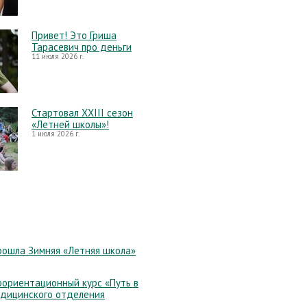
Привет! Это Гриша
Тарасевич про деньги
11 июля 2026 г.
Стартовал XXIII сезон
«Летней школы»!
1 июля 2026 г.
рошла Зимняя «Летняя школа»
ориентационный курс «Путь в
едицинского отделения