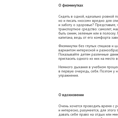
О физминутках
Сидеть в одной, идеально ровной п
но и писать «носом» вредно для спи
и заботу о здоровье? Представьте,
транспортное средство: самолет, ма
быть синим, зеленым или в полоску.
капитана, ведь от его комфорта зав
Физминутки без глупых стишков и 
вариантом интересной и разнообраз
Показывайте детям различные движе
пригласить одного из них на место 
Немного дыхания в учебном процессе
в первую очередь, себя. Поэтом у н
упражнения.
О вдохновении
Очень хочется проводить время с 
и интересно, разумеется, для этого
давать себе право на отдых или мин