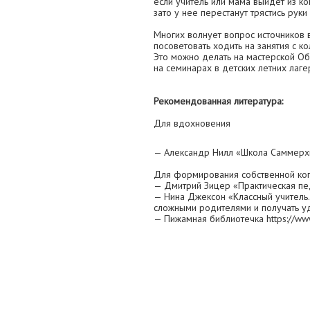
если учитель или мама выйдет из ко
зато у нее перестанут трястись руки 
Многих волнует вопрос источников
посоветовать ходить на занятия с к
Это можно делать на мастерской Об
на семинарах в детских летних лаге
Рекомендованная литература:
Для вдохновения
— Александр Нилл «Школа Саммерх
Для формирования собственной ко
— Дмитрий Зицер «Практическая пед
— Нина Джексон «Классный учитель.
сложными родителями и получать у
— Пижамная библиотечка https://www.