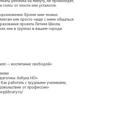
мнаты ребенка на минуту, не произойдет,
и голос от злости или усталости.
 вдохновения. Кроме книг можно
оллегам или просто чаще с ними общаться.
разования проекта Летняя Школа,
рях или в группах в вашем городе.
илл — воспитание свободой»
пилки
агогика. Азбука НО»
 Как работать с трудными учениками,
довольствие от профессии»
pjlibrary.ru/