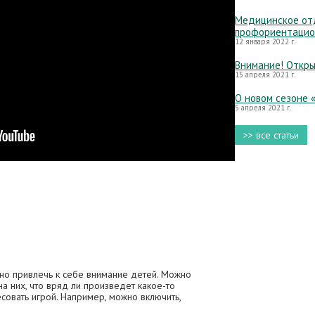
Медицинское отд
профориентацио
12 января 2022 г.
Внимание! Откры
15 апреля 2021 г.
О новом сезоне 
5 апреля 2021 г.
>> все статьи
жно привлечь к себе внимание детей. Можно
на них, что вряд ли произведет какое-то
совать игрой. Например, можно включить,