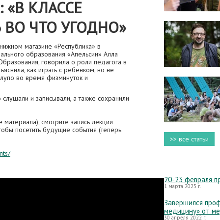
 «В КЛАССЕ
 ВО ЧТО УГОДНО»
нижном магазине «Республика» в
льного образования «Апельсин» Алла
Образования, говорила о роли педагога в
яснила, как играть с ребенком, но не
 глупо во время физминуток и
 слушали и записывали, а также сохранили
е материала), смотрите запись лекции
тобы посетить будущие события (теперь
>> все статьи
nts/
20-23 февраля п
1 марта 2025 г.
Завершился проф
медицину» от м
30 апреля 2022 г.