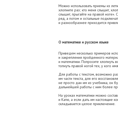
Можно использовать приемы из летн
хлопните раз; кто меня слышит, хлоп
слышит, прыгайте на правой ноге». 
ряд, а потом и остальные подключа
и разнообразнее приходится привле
О математике и русском языке
Приведем несколько примеров испо
и закрепления пройденного материа
и математики. Попросите хлопнуть вс
топнуть правой ногой тех, у кого им
Для работы с текстом, возможно ра
им части текста, для его восстановл
не просто дан им из учебника, он б
дальнейшей работы с ним более пр
На уроках математики можно состав
и Катю, а если дать им настоящие к
складывается целое приключение.