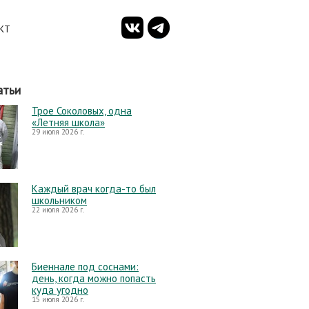
КТ
атьи
Трое Соколовых, одна
«Летняя школа»
29 июля 2026 г.
Каждый врач когда-то был
школьником
22 июля 2026 г.
Биеннале под соснами:
день, когда можно попасть
куда угодно
15 июля 2026 г.