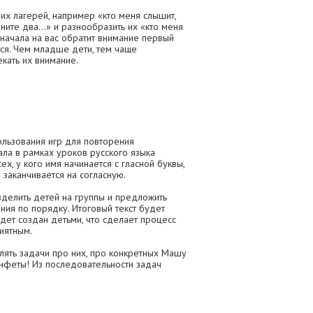
их лагерей, например «кто меня слышит,
ните два...» и разнообразить их «кто меня
Сначала на вас обратит внимание первый
тся. Чем младше дети, тем чаще
кать их внимание.
льзования игр для повторения
ла в рамках уроков русского языка
ех, у кого имя начинается с гласной буквы,
я заканчивается на согласную.
зделить детей на группы и предложить
ения по порядку. Итоговый текст будет
удет создан детьми, что сделает процесс
иятным.
лять задачи про них, про конкретных Машу
онфеты! Из последовательности задач