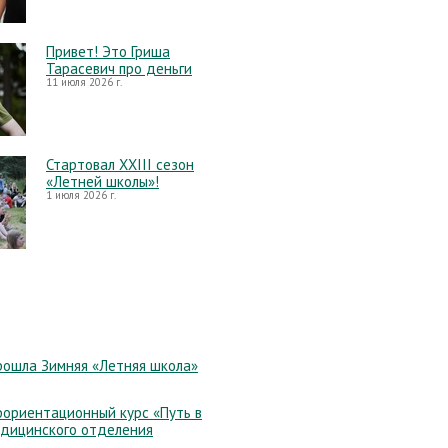
Привет! Это Гриша
Тарасевич про деньги
11 июля 2026 г.
Стартовал XXIII сезон
«Летней школы»!
1 июля 2026 г.
рошла Зимняя «Летняя школа»
ориентационный курс «Путь в
едицинского отделения