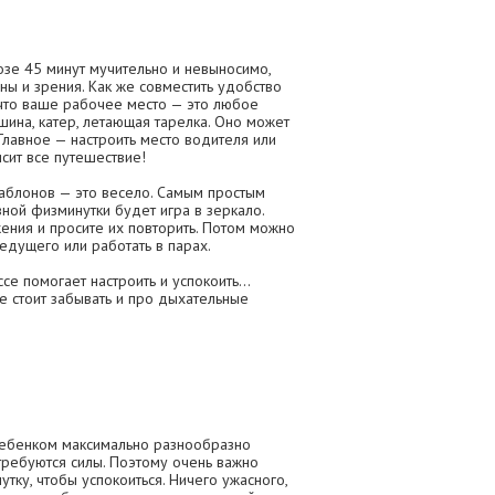
озе 45 минут мучительно и невыносимо,
ны и зрения. Как же совместить удобство
 что ваше рабочее место — это любое
шина, катер, летающая тарелка. Оно может
 Главное — настроить место водителя или
исит все путешествие!
шаблонов — это весело. Самым простым
ной физминутки будет игра в зеркало.
ния и просите их повторить. Потом можно
ведущего или работать в парах.
 помогает настроить и успокоить...
е стоит забывать и про дыхательные
ребенком максимально разнообразно
 требуются силы. Поэтому очень важно
утку, чтобы успокоиться. Ничего ужасного,