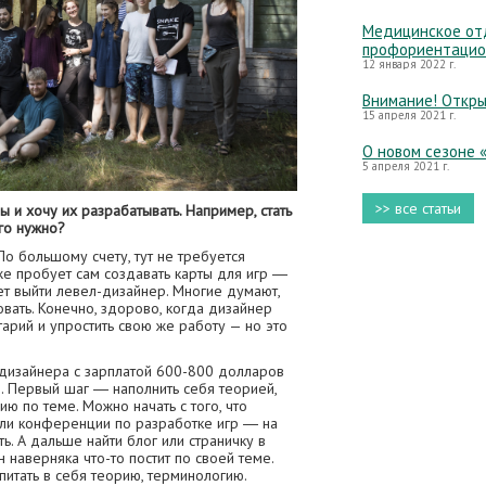
Медицинское отд
профориентацио
12 января 2022 г.
Внимание! Откры
15 апреля 2021 г.
О новом сезоне 
5 апреля 2021 г.
>> все статьи
 и хочу их разрабатывать. Например, стать
го нужно?
о большому счету, тут не требуется
же пробует сам создавать карты для игр ―
ет выйти левел-дизайнер. Многие думают,
ать. Конечно, здорово, когда дизайнер
арий и упростить свою же работу — но это
-дизайнера с зарплатой 600-800 долларов
. Первый шаг ― наполнить себя теорией,
ю по теме. Можно начать с того, что
или конференции по разработке игр ― на
ь. А дальше найти блог или страничку в
 наверняка что-то постит по своей теме.
питать в себя теорию, терминологию.