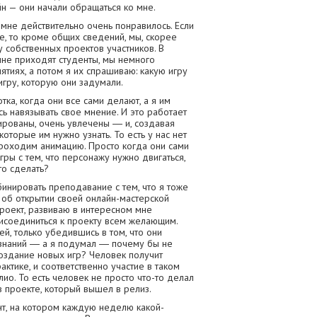
йн — они начали обращаться ко мне.
мне действительно очень понравилось. Если
, то кроме общих сведений, мы, скорее
 собственных проектов участников. В
 мне приходят студенты, мы немного
ятиях, а потом я их спрашиваю: какую игру
гру, которую они задумали.
тка, когда они все сами делают, а я им
ь навязывать свое мнение. И это работает
ированы, очень увлечены ― и, создавая
которые им нужно узнать. То есть у нас нет
проходим анимацию. Просто когда они сами
гры с тем, что персонажу нужно двигаться,
то сделать?
бинировать преподавание с тем, что я тоже
 об открытии своей онлайн-мастерской
проект, развиваю в интересном мне
исоединиться к проекту всем желающим.
й, только убедившись в том, что они
наний ― а я подумал ― почему бы не
создание новых игр? Человек получит
актике, и соответственно участие в таком
ио. То есть человек не просто что-то делал
в проекте, который вышел в релиз.
нт, на котором каждую неделю какой-