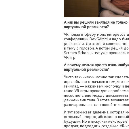
А как вы решили заняться не тольк
виртуальной реальности?
VR попал в сферу моих интересов д
конференции DevGAMM и надо было
реальности. До этого я конечно что-
в тему с головой. А потом решил до
Scream School, и тут уже пришлось 
VR-игр.
А почему нельзя просто взять любу
виртуальной реальности?
Чисто технически можно так сделать. 
игры обычно отличаются тем, что т
геймпад ― нажимаем кнопочку и пер
такие VR-игры приводят к проблем
несоответствие между движениями 
движениями тела. В итоге возникает
разочаровываются в новой технолог
И тут возникает дилемма, которая м
огромный прорыв, абсолютно новый 
будущим. Но я вижу, как некоторые
продукт, подходят к созданию VR-игр