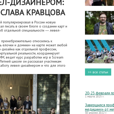
ВЕЛ-ДИЗАЙНЕРОМ:
СЛАВА КРАВЦОВА
й популяризировал в России новую
л писать в своем блоге о создании карт и
об отдельной специальности ― левел-
 пренебрежительно относились к
ть елочки и домики» на карте может любой
-дизайна как отдельной профессии,
иртуальной реальности, координирует
, ведет курс разработки игр в Scream
 Летней школе он рассказал участникам
работу левел-дизайнером и что для этого
>> все статьи
20-23 февраля п
1 марта 2025 г.
Завершился проф
медицину» от м
30 апреля 2022 г.