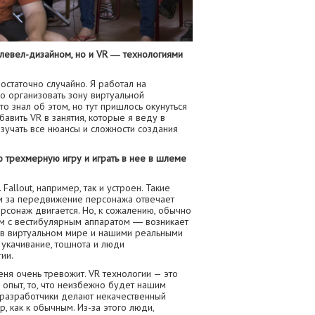
о левел-дизайном, но и VR ― технологиями
остаточно случайно. Я работал на
 организовать зону виртуальной
то знал об этом, но тут пришлось окунуться
бавить VR в занятия, которые я веду в
изучать все нюансы и сложности создания
ю трехмерную игру и играть в нее в шлеме
Fallout, например, так и устроен. Такие
ам за передвижение персонажа отвечает
сонаж двигается. Но, к сожалению, обычно
ам с вестибулярным аппаратом ― возникает
в виртуальном мире и нашими реальными
 укачивание, тошнота и люди
ии.
еня очень тревожит. VR технологии — это
опыт, то, что неизбежно будет нашим
 разработчики делают некачественный
, как к обычным. Из-за этого люди,