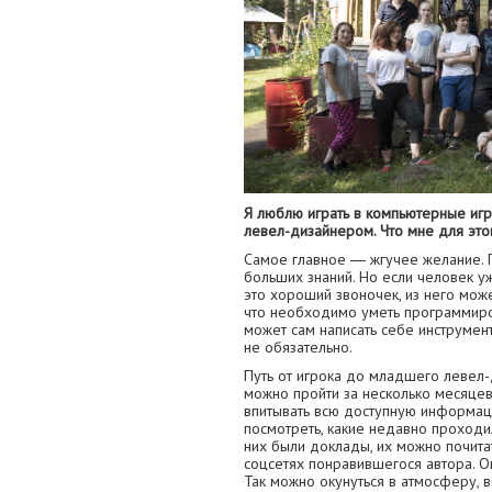
Я люблю играть в компьютерные игры
левел-дизайнером. Что мне для это
Самое главное ― жгучее желание. П
больших знаний. Но если человек у
это хороший звоночек, из него мож
что необходимо уметь программиров
может сам написать себе инструмент
не обязательно.
Путь от игрока до младшего левел
можно пройти за несколько месяцев
впитывать всю доступную информаци
посмотреть, какие недавно проход
них были доклады, их можно почитат
соцсетях понравившегося автора. Он
Так можно окунуться в атмосферу, в