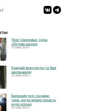
КТ
атьи
Трое Соколовых, одна
«Летняя школа»
29 июля 2026 г.
Каждый врач когда-то был
школьником
22 июля 2026 г.
Биеннале под соснами:
день, когда можно попасть
куда угодно
15 июля 2026 г.