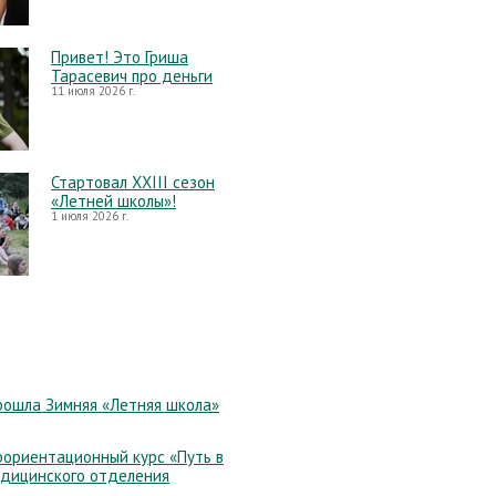
Привет! Это Гриша
Тарасевич про деньги
11 июля 2026 г.
Стартовал XXIII сезон
«Летней школы»!
1 июля 2026 г.
рошла Зимняя «Летняя школа»
ориентационный курс «Путь в
едицинского отделения