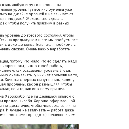
о взять любую игру со встроенным
 новые уровни. Тут все инструменты уже
лько на дизайне уровней и не заниматься
ции, моделей. Желательно сделать
грах, чтобы получить практику в разных
ь уровень до готового состояния, чтобы
. Если на предыдущем шаге мы пробуем все
дить дело до конца. Есть такая проблема с
кончить сложно. Очень важно наработать
ция, потому что мало что-то сделать, надо
ть скриншоты, видео своей работы,
санием, как создавался уровень. Люди,
чно очень заняты, у них нет времени на то,
. Хочется с первых минут понять, какие у
шал проблемы, как он размышлял, чтобы
ьтат, но и то, как он к нему пришел.
 на Хабрахабр, где ты делишься опытом с
а ты продаешь себя. Хорошо оформленной
ычно достаточно, чтобы человека взяли на
а. И лучше не затягивать — работа даже
ыми проектами гораздо эффективнее, чем