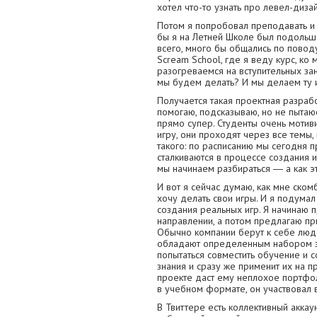
хотел что-то узнать про левел-диза
Потом я попробовал преподавать и 
бы я на Летней Школе был подольше
всего, много бы общались по поводу
Scream School, где я веду курс, ко
разогреваемся на вступительных зан
мы будем делать? И мы делаем ту и
Получается такая проектная разрабо
помогаю, подсказываю, но не пытаюс
прямо супер. Студенты очень мотив
игру, они проходят через все темы, 
такого: по расписанию мы сегодня 
сталкиваются в процессе создания и
мы начинаем разбираться ― а как э
И вот я сейчас думаю, как мне ском
хочу делать свои игры. И я подумал
создания реальных игр. Я начинаю 
направлении, а потом предлагаю пр
Обычно компании берут к себе люде
обладают определенным набором з
попытаться совместить обучение и 
знания и сразу же применит их на пр
проекте даст ему неплохое портфол
в учебном формате, он участвовал 
В Твиттере есть коллективный аккау