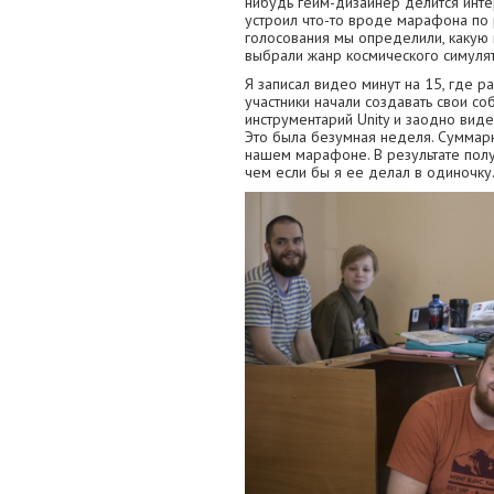
нибудь гейм-дизайнер делится инт
устроил что-то вроде марафона по 
голосования мы определили, какую
выбрали жанр космического симуля
Я записал видео минут на 15, где ра
участники начали создавать свои со
инструментарий Unity и заодно виде
Это была безумная неделя. Суммарн
нашем марафоне. В результате полу
чем если бы я ее делал в одиночку