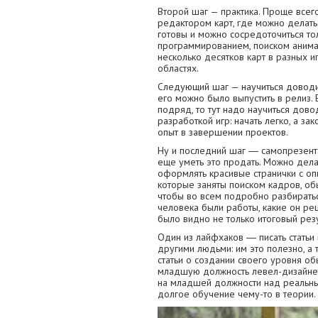
Второй шаг — практика. Проще всег
редактором карт, где можно делать
готовы и можно сосредоточиться то
программированием, поиском анима
несколько десятков карт в разных и
областях.
Следующий шаг — научиться доводит
его можно было выпустить в релиз
подряд, то тут надо научиться дово
разработкой игр: начать легко, а за
опыт в завершении проектов.
Ну и последний шаг ― самопрезента
еще уметь это продать. Можно дела
оформлять красивые странички с опи
которые заняты поиском кадров, обы
чтобы во всем подробно разбираться
человека были работы, какие он ре
было видно не только итоговый резул
Один из лайфхаков ― писать статьи
другими людьми: им это полезно, 
статьи о создании своего уровня об
младшую должность левел-дизайнер
на младшей должности над реальн
долгое обучение чему-то в теории.