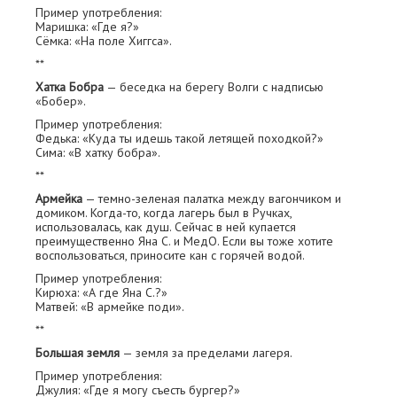
Пример употребления:
Маришка: «Где я?»
Сёмка: «На поле Хиггса».
**
Хатка Бобра
— беседка на берегу Волги с надписью
«Бобер».
Пример употребления:
Федька: «Куда ты идешь такой летящей походкой?»
Сима: «В хатку бобра».
**
Армейка
— темно-зеленая палатка между вагончиком и
домиком. Когда-то, когда лагерь был в Ручках,
использовалась, как душ. Сейчас в ней купается
преимущественно Яна С. и МедО. Если вы тоже хотите
воспользоваться, приносите кан с горячей водой.
Пример употребления:
Кирюха: «А где Яна С.?»
Матвей: «В армейке поди».
**
Большая земля
— земля за пределами лагеря.
Пример употребления:
Джулия: «Где я могу съесть бургер?»