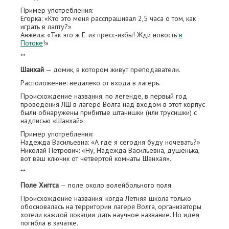
Пример употребления:
Егорка: «Кто это меня расспрашивал 2,5 часа о том, как
играть в лапту?»
Анжела: «Так это ж Е. из пресс-избы! Жди новость
в
Потоке
!»
**
Шанхай
— домик, в котором живут преподаватели.
Расположение: недалеко от входа в лагерь.
Происхождение названия: по легенде, в первый год
проведения ЛШ в лагере Волга над входом в этот корпус
были обнаружены прибитые штанишки (или трусишки) с
надписью «Шанхай».
Пример употребления:
Надежда Васильевна: «А где я сегодня буду ночевать?»
Николай Петрович: «Ну, Надежда Васильевна, душенька,
вот ваш ключик от четвертой комнаты Шанхая».
**
Поле Хиггса
— поле около волейбольного поля.
Происхождение названия: когда Летняя школа только
обосновалась на территории лагеря Волга, организаторы
хотели каждой локации дать научное название. Но идея
погибла в зачатке.