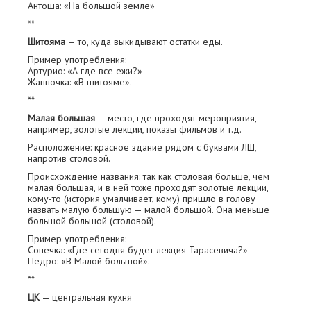
Антоша: «На большой земле»
**
Шитояма
— то, куда выкидывают остатки еды.
Пример употребления:
Артурио: «А где все ежи?»
Жанночка: «В шитояме».
**
Малая большая
— место, где проходят мероприятия,
например, золотые лекции, показы фильмов и т.д.
Расположение: красное здание рядом с буквами ЛШ,
напротив столовой.
Происхождение названия: так как столовая больше, чем
малая большая, и в ней тоже проходят золотые лекции,
кому-то (история умалчивает, кому) пришло в голову
назвать малую большую — малой большой. Она меньше
большой большой (столовой).
Пример употребления:
Сонечка: «Где сегодня будет лекция Тарасевича?»
Педро: «В Малой большой».
**
ЦК
— центральная кухня