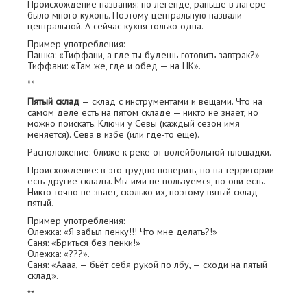
Происхождение названия: по легенде, раньше в лагере
было много кухонь. Поэтому центральную назвали
центральной. А сейчас кухня только одна.
Пример употребления:
Пашка: «Тиффани, а где ты будешь готовить завтрак?»
Тиффани: «Там же, где и обед — на ЦК».
**
Пятый склад
— склад с инструментами и вещами. Что на
самом деле есть на пятом складе — никто не знает, но
можно поискать. Ключи у Севы (каждый сезон имя
меняется). Сева в избе (или где-то еще).
Расположение: ближе к реке от волейбольной площадки.
Происхождение: в это трудно поверить, но на территории
есть другие склады. Мы ими не пользуемся, но они есть.
Никто точно не знает, сколько их, поэтому пятый склад —
пятый.
Пример употребления:
Олежка: «Я забыл пенку!!! Что мне делать?!»
Саня: «Бриться без пенки!»
Олежка: «???».
Саня: «Аааа, — бьёт себя рукой по лбу, — сходи на пятый
склад».
**