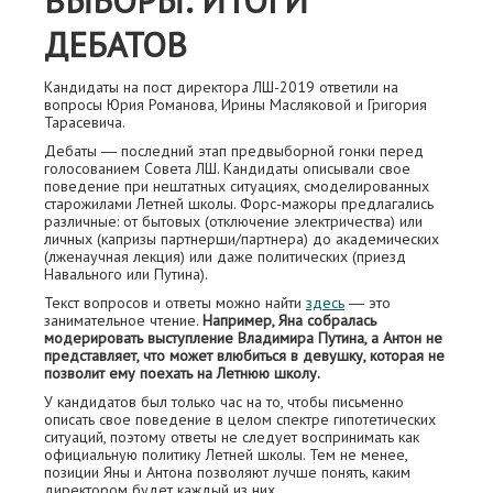
ВЫБОРЫ: ИТОГИ
ДЕБАТОВ
Кандидаты на пост директора ЛШ-2019 ответили на
вопросы Юрия Романова, Ирины Масляковой и Григория
Тарасевича.
Дебаты ― последний этап предвыборной гонки перед
голосованием Совета ЛШ. Кандидаты описывали свое
поведение при нештатных ситуациях, смоделированных
старожилами Летней школы. Форс-мажоры предлагались
различные: от бытовых (отключение электричества) или
личных (капризы партнерши/партнера) до академических
(лженаучная лекция) или даже политических (приезд
Навального или Путина).
Текст вопросов и ответы можно найти
здесь
― это
занимательное чтение.
Например, Яна собралась
модерировать выступление Владимира Путина, а Антон не
представляет, что может влюбиться в девушку, которая не
позволит ему поехать на Летнюю школу.
У кандидатов был только час на то, чтобы письменно
описать свое поведение в целом спектре гипотетических
ситуаций, поэтому ответы не следует воспринимать как
официальную политику Летней школы. Тем не менее,
позиции Яны и Антона позволяют лучше понять, каким
директором будет каждый из них.