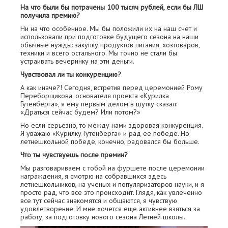
На что были бы потрачены 100 тысяч рублей, если бы ЛШ
получила премию?
Ни на что особенное. Мы бы положили их на наш счет и
использовали при подготовке будущего сезона на наши
обычные нужды: закупку продуктов питания, хозтоваров,
техники и всего остального. Мы точно не стали бы
устраивать вечеринку на эти деньги.
Чувствовал ли ты конкуренцию?
А как иначе?! Сегодня, встретив перед церемонией Рому
Переборщикова, основателя проекта «Курилка
Гутенберга», я ему первым делом в шутку сказал:
«Драться сейчас будем? Или потом?»
Но если серьезно, то между нами здоровая конкуренция.
Я уважаю «Курилку Гутенберга» и рад ее победе. Но
летнешкольной победе, конечно, радовался бы больше.
Что ты чувствуешь после премии?
Мы разговариваем с тобой на фуршете после церемонии
награждения, я смотрю на собравшихся здесь
летнешкольников, на ученых и популяризаторов науки, и я
просто рад, что все это происходит. Глядя, как увлеченно
все тут сейчас знакомятся и общаются, я чувствую
удовлетворение. И мне хочется еще активнее взяться за
работу, за подготовку нового сезона Летней школы.