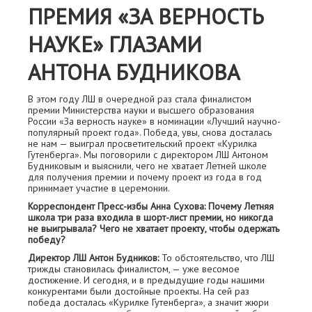
ПРЕМИЯ «ЗА ВЕРНОСТЬ
НАУКЕ» ГЛАЗАМИ
АНТОНА БУДНИКОВА
В этом году ЛШ в очередной раз стала финалистом
премии Министерства науки и высшего образования
России «За верность науке» в номинации «Лучший научно-
популярный проект года». Победа, увы, снова досталась
не нам — выиграл просветительский проект «Курилка
Гутенберга». Мы поговорили с директором ЛШ Антоном
Будниковым и выяснили, чего не хватает Летней школе
для получения премии и почему проект из года в год
принимает участие в церемонии.
Корреспондент Пресс-избы Анна Сухова: Почему Летняя
школа три раза входила в шорт-лист премии, но никогда
не выигрывала? Чего не хватает проекту, чтобы одержать
победу?
Директор ЛШ Антон Будников:
То обстоятельство, что ЛШ
трижды становилась финалистом, — уже весомое
достижение. И сегодня, и в предыдущие годы нашими
конкурентами были достойные проекты. На сей раз
победа досталась «Курилке Гутенберга», а значит жюри