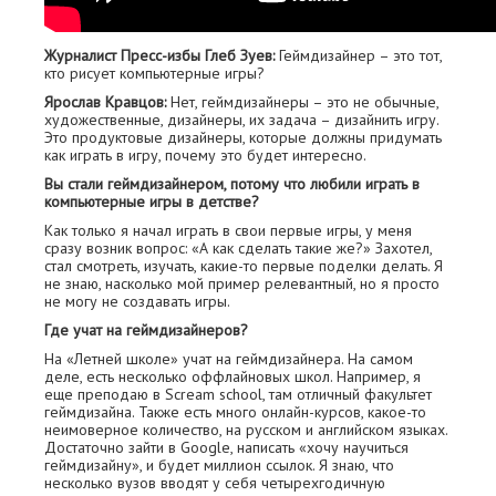
Журналист Пресс-избы Глеб Зуев:
Геймдизайнер – это тот,
кто рисует компьютерные игры?
Ярослав Кравцов:
Нет, геймдизайнеры – это не обычные,
художественные, дизайнеры, их задача – дизайнить игру.
Это продуктовые дизайнеры, которые должны придумать
как играть в игру, почему это будет интересно.
Вы стали геймдизайнером, потому что любили играть в
компьютерные игры в детстве?
Как только я начал играть в свои первые игры, у меня
сразу возник вопрос: «А как сделать такие же?» Захотел,
стал смотреть, изучать, какие-то первые поделки делать. Я
не знаю, насколько мой пример релевантный, но я просто
не могу не создавать игры.
Где учат на геймдизайнеров?
На «Летней школе» учат на геймдизайнера. На самом
деле, есть несколько оффлайновых школ. Например, я
еще преподаю в Scream school, там отличный факультет
геймдизайна. Также есть много онлайн-курсов, какое-то
неимоверное количество, на русском и английском языках.
Достаточно зайти в Google, написать «хочу научиться
геймдизайну», и будет миллион ссылок. Я знаю, что
несколько вузов вводят у себя четырехгодичную