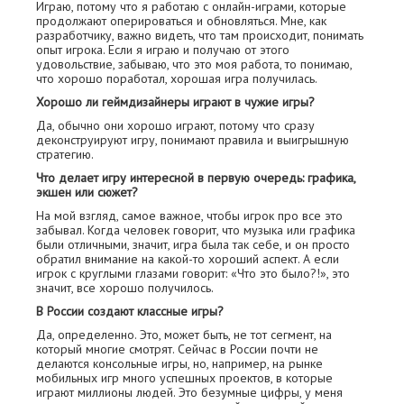
Играю, потому что я работаю с онлайн-играми, которые
продолжают оперироваться и обновляться. Мне, как
разработчику, важно видеть, что там происходит, понимать
опыт игрока. Если я играю и получаю от этого
удовольствие, забываю, что это моя работа, то понимаю,
что хорошо поработал, хорошая игра получилась.
Хорошо ли геймдизайнеры играют в чужие игры?
Да, обычно они хорошо играют, потому что сразу
деконструируют игру, понимают правила и выигрышную
стратегию.
Что делает игру интересной в первую очередь: графика,
экшен или сюжет?
На мой взгляд, самое важное, чтобы игрок про все это
забывал. Когда человек говорит, что музыка или графика
были отличными, значит, игра была так себе, и он просто
обратил внимание на какой-то хороший аспект. А если
игрок с круглыми глазами говорит: «Что это было?!», это
значит, все хорошо получилось.
В России создают классные игры?
Да, определенно. Это, может быть, не тот сегмент, на
который многие смотрят. Сейчас в России почти не
делаются консольные игры, но, например, на рынке
мобильных игр много успешных проектов, в которые
играют миллионы людей. Это безумные цифры, у меня