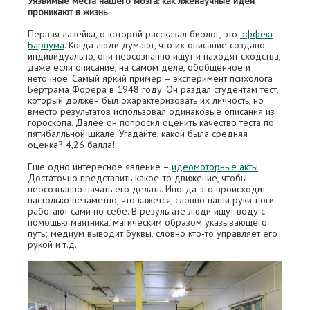
Уязвимые места нашего мозга: как лженаучные идеи
проникают в жизнь
Первая лазейка, о которой рассказал биолог, это
эффект
Барнума
. Когда люди думают, что их описание создано
индивидуально, они неосознанно ищут и находят сходства,
даже если описание, на самом деле, обобщенное и
неточное. Самый яркий пример – эксперимент психолога
Бертрама Форера в 1948 году. Он раздал студентам тест,
который должен был охарактеризовать их личность, но
вместо результатов использовал одинаковые описания из
гороскопа. Далее он попросил оценить качество теста по
пятибалльной шкале. Угадайте, какой была средняя
оценка? 4,26 балла!
Еще одно интересное явление –
идеомоторные акты
.
Достаточно представить какое-то движение, чтобы
неосознанно начать его делать. Иногда это происходит
настолько незаметно, что кажется, словно наши руки-ноги
работают сами по себе. В результате люди ищут воду с
помощью маятника, магическим образом указывающего
путь; медиум выводит буквы, словно кто-то управляет его
рукой и т.д.