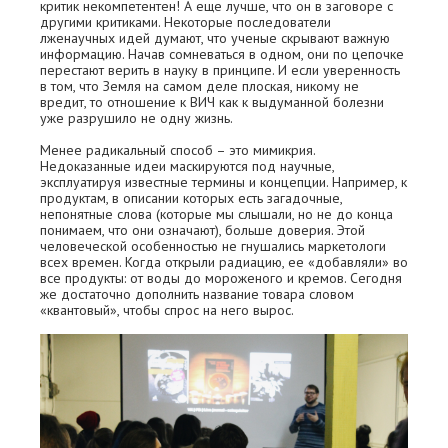
критик некомпетентен! А еще лучше, что он в заговоре с
другими критиками. Некоторые последователи
лженаучных идей думают, что ученые скрывают важную
информацию. Начав сомневаться в одном, они по цепочке
перестают верить в науку в принципе. И если уверенность
в том, что Земля на самом деле плоская, никому не
вредит, то отношение к ВИЧ как к выдуманной болезни
уже разрушило не одну жизнь.
Менее радикальный способ – это мимикрия.
Недоказанные идеи маскируются под научные,
эксплуатируя известные термины и концепции. Например, к
продуктам, в описании которых есть загадочные,
непонятные слова (которые мы слышали, но не до конца
понимаем, что они означают), больше доверия. Этой
человеческой особенностью не гнушались маркетологи
всех времен. Когда открыли радиацию, ее «добавляли» во
все продукты: от воды до мороженого и кремов. Сегодня
же достаточно дополнить название товара словом
«квантовый», чтобы спрос на него вырос.