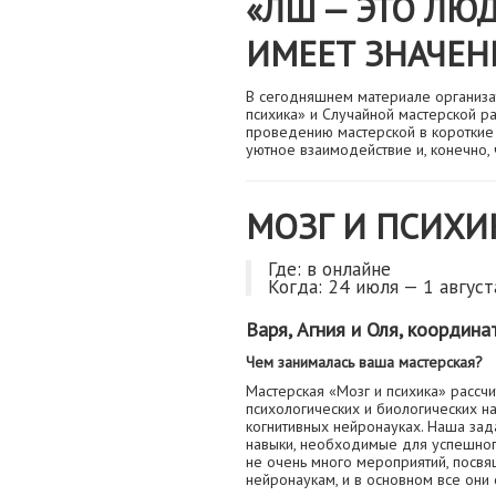
«ЛШ — ЭТО ЛЮД
ИМЕЕТ ЗНАЧЕН
В сегодняшнем материале организат
психика» и Случайной мастерской ра
проведению мастерской в короткие 
уютное взаимодействие и, конечно, 
МОЗГ И ПСИХИ
Где: в онлайне
Когда: 24 июля — 1 август
Варя, Агния и Оля, координ
Чем занималась ваша мастерская?
Мастерская «Мозг и психика» рассчи
психологических и биологических н
когнитивных нейронауках. Наша зад
навыки, необходимые для успешного
не очень много мероприятий, посвя
нейронаукам, и в основном все они