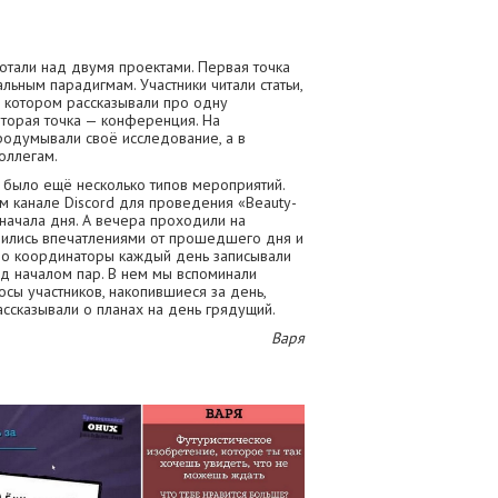
ботали над двумя проектами. Первая точка
ьным парадигмам. Участники читали статьи,
в котором рассказывали про одну
торая точка — конференция. На
родумывали своё исследование, а в
оллегам.
 было ещё несколько типов мероприятий.
м канале Discord для проведения «Beauty-
начала дня. А вечера проходили на
лились впечатлениями от прошедшего дня и
ьно координаторы каждый день записывали
д началом пар. В нем мы вспоминали
сы участников, накопившиеся за день,
ссказывали о планах на день грядущий.
Варя