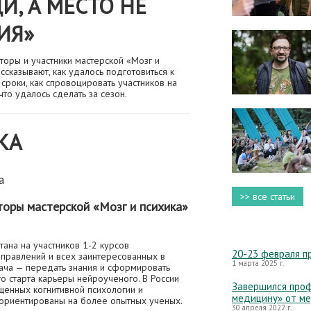
И, А МЕСТО НЕ
ИЯ»
оры и участники мастерской «Мозг и
ссказывают, как удалось подготовиться к
сроки, как спровоцировать участников на
что удалось сделать за сезон.
КА
а
>> все статьи
аторы мастерской «Мозг и психика»
тана на участников 1-2 курсов
20-23 февраля п
аправлений и всех заинтересованных в
1 марта 2025 г.
ача — передать знания и сформировать
 старта карьеры нейроученого. В России
Завершился проф
щенных когнитивной психологии и
медицину» от м
 ориентированы на более опытных ученых.
30 апреля 2022 г.