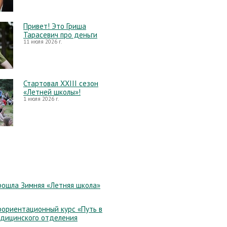
Привет! Это Гриша
Тарасевич про деньги
11 июля 2026 г.
Стартовал XXIII сезон
«Летней школы»!
1 июля 2026 г.
рошла Зимняя «Летняя школа»
ориентационный курс «Путь в
едицинского отделения