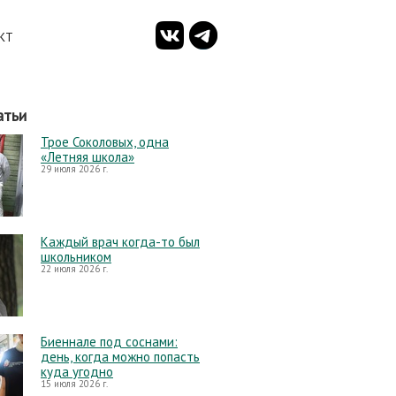
КТ
атьи
Трое Соколовых, одна
«Летняя школа»
29 июля 2026 г.
Каждый врач когда-то был
школьником
22 июля 2026 г.
Биеннале под соснами:
день, когда можно попасть
куда угодно
15 июля 2026 г.