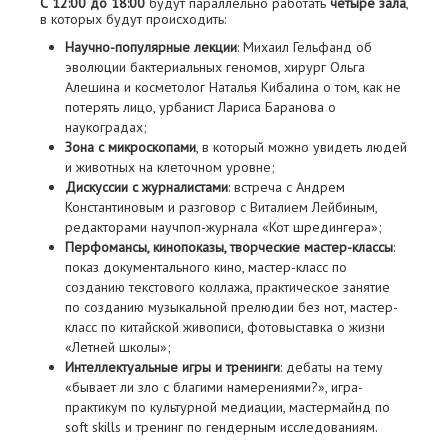
С 12:00 до 18:00
будут параллельно работать
четыре зала
,
в которых будут происходить:
Научно-популярные лекции
: Михаил Гельфанд об
эволюции бактериальных геномов, хирург Ольга
Алешина и косметолог Наталья Кибалина о том, как не
потерять лицо, урбанист Лариса Баранова о
наукоградах;
Зона с микроскопами
, в который можно увидеть людей
и животных на клеточном уровне;
Дискуссии с журналистами
: встреча с Андрем
Константиновым и разговор с Виталием Лейбиным,
редакторами научпоп-журнала «Кот шредингера»;
Перфомансы, кинопоказы, творческие мастер-классы
:
показ документального кино, мастер-класс по
созданию текстового коллажа, практическое занятие
по созданию музыкальной прелюдии без нот, мастер-
класс по китайской живописи, фотовыставка о жизни
«Летней школы»;
Интеллектуальные игры и тренинги
: дебаты на тему
«бывает ли зло с благими намерениями?», игра-
практикум по культурной медиации, мастермайнд по
soft skills и тренинг по гендерным исследованиям.