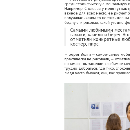
среднестатистическую ментальную ка
Например, Столовая у меня тут как 
важное для всех место, ее рисуют б
получилась каким-то неевклидовым п
бедную, и рисовал, какой угодно ф
Самыми любимыми местам
гамаки, качели и берег Во
отметили конкретные люби
костер, пирс.
— Берег Волги — самое-самое любим
практически не рисовали, — отметила
понимают выражение «любимое место
трудно добраться, где тихо, спокойн
люди часто бывают, они, как правил