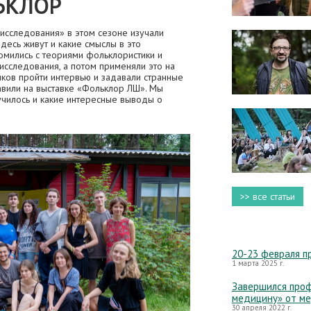
ЬКЛОР
исследования» в этом сезоне изучали
здесь живут и какие смыслы в это
комились с теориями фольклористики и
исследования, а потом применяли это на
иков пройти интервью и задавали странные
авили на выставке «Фольклор ЛШ». Мы
лучилось и какие интересные выводы о
>> все статьи
20-23 февраля п
1 марта 2025 г.
Завершился проф
медицину» от м
30 апреля 2022 г.