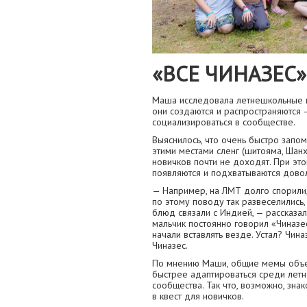
«ВСЕ ЧИНАЗЕС»
Маша исследовала летнешкольные м
они создаются и распространяются —
социализироваться в сообществе.
Выяснилось, что очень быстро запо
этими местами сленг (шитояма, Шан
новичков почти не доходят. При эт
появляются и подхватываются дово
— Например, на ЛМТ долго спорили,
по этому поводу так развеселились,
блюд связали с Индией, — рассказал
мальчик постоянно говорил «Чиназес
начали вставлять везде. Устал? Чина
Чиназес.
По мнению Маши, общие мемы объе
быстрее адаптироваться среди летн
сообщества. Так что, возможно, зна
в квест для новичков.