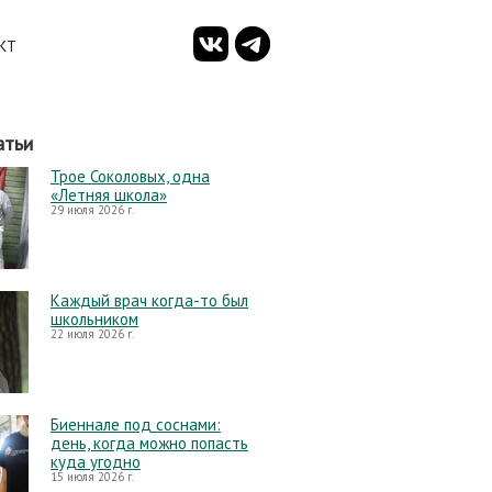
КТ
атьи
Трое Соколовых, одна
«Летняя школа»
29 июля 2026 г.
Каждый врач когда-то был
школьником
22 июля 2026 г.
Биеннале под соснами:
день, когда можно попасть
куда угодно
15 июля 2026 г.