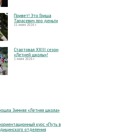
Привет! Это Гриша
Тарасевич про деньги
11 июля 2026 г.
Стартовал XXIII сезон
«Летней школы»!
1 июля 2026 г.
рошла Зимняя «Летняя школа»
ориентационный курс «Путь в
едицинского отделения