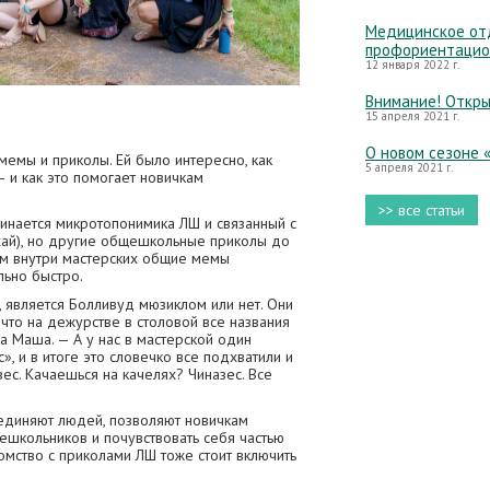
Медицинское отд
профориентацио
12 января 2022 г.
Внимание! Откры
15 апреля 2021 г.
О новом сезоне 
емы и приколы. Ей было интересно, как
5 апреля 2021 г.
 и как это помогает новичкам
>> все статьи
минается микротопонимика ЛШ и связанный с
хай), но другие общешкольные приколы до
ом внутри мастерских общие мемы
льно быстро.
 является Болливуд мюзиклом или нет. Они
 что на дежурстве в столовой все названия
а Маша. — А у нас в мастерской один
», и в итоге это словечко все подхватили и
зес. Качаешься на качелях? Чиназес. Все
диняют людей, позволяют новичкам
ешкольников и почувствовать себя частью
комство с приколами ЛШ тоже стоит включить