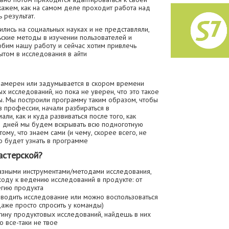
окажем, как на самом деле проходит работа над
 результат.
ились на социальных науках и не представляли,
ские методы в изучении пользователей и
бим нашу работу и сейчас хотим привлечь
ытом в исследования в айти
 намерен или задумывается в скором времени
х исследований, но пока не уверен, что это такое
ты. Мы построили программу таким образом, чтобы
в профессии, начали разбираться в
ли, как и куда развиваться после того, как
10 дней мы будем вскрывать всю подноготную
ому, что знаем сами (и чему, скорее всего, не
о будет узнать в программе
астерской?
азными инструментами/методами исследования,
оду к ведению исследований в продукте: от
егию продукта
водить исследование или можно воспользоваться
аже просто спросить у команды)
ину продуктовых исследований, найдешь в них
о все-таки не твое