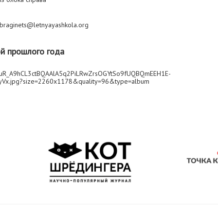
.braginets@letnyayashkola.org
й прошлого года