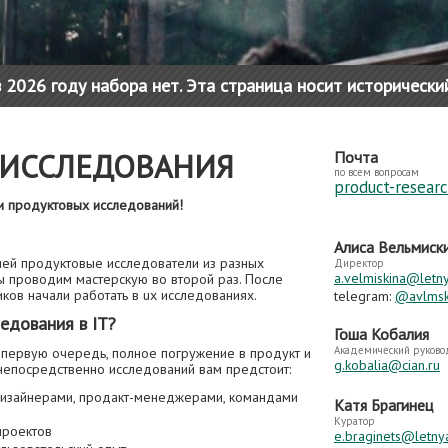
 2026 году набора нет. Эта страница носит исторически
 ИССЛЕДОВАНИЯ
Почта
по всем вопросам
product-resear
и продуктовых исследований!
Алиса Вельмиск
ей продуктовые исследователи из разных
Директор
a.velmiskina@letn
мы проводим мастерскую во второй раз. После
ков начали работать в ux исследованиях.
telegram:
@avlms
едования в IT?
Гоша Кобалия
Академический руково
 первую очередь, полное погружение в продукт и
g.kobalia@cian.ru
 непосредственно исследований вам предстоит:
дизайнерами, продакт-менеджерами, командами
Катя Брагинец
Куратор
проектов
e.braginets@letny