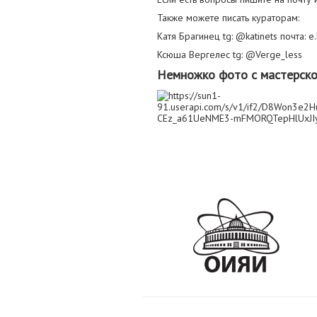
Также можете писать кураторам:
Катя Брагинец tg: @katinets почта: e
Ксюша Вергелес tg: @Verge_less
Немножко фото с мастерско