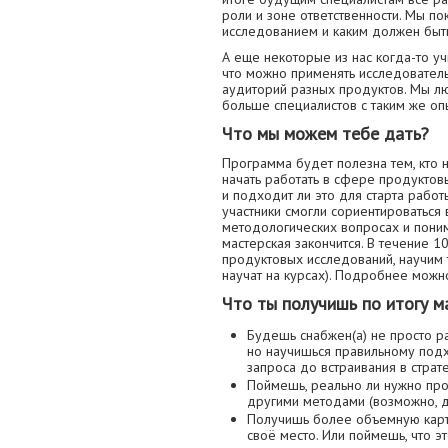
роли и зоне ответственности. Мы п
исследованием и каким должен быть
А еще некоторые из нас когда-то уч
что можно применять исследователь
аудиторий разных продуктов. Мы лю
больше специалистов с таким же оп
Что мы можем тебе дать?
Программа будет полезна тем, кто
начать работать в сфере продуктовы
и подходит ли это для старта рабо
участники смогли сориентироваться 
методологических вопросах и понима
мастерская закончится. В течение 
продуктовых исследований, научим т
научат на курсах). Подробнее можн
Что ты получишь по итогу м
Будешь снабжен(а) не просто р
но научишься правильному подх
запроса до встраивания в страт
Поймешь, реально ли нужно про
другими методами (возможно, д
Получишь более объемную карт
своё место. Или поймешь, что эт