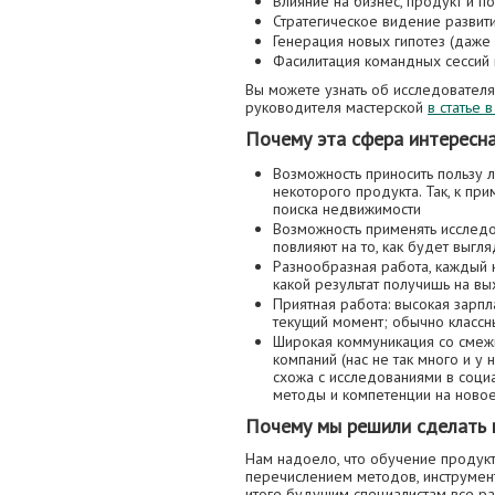
Влияние на бизнес, продукт и п
Стратегическое видение развит
Генерация новых гипотез (даже п
Фасилитация командных сессий 
Вы можете узнать об исследователя
руководителя мастерской
в статье 
Почему эта сфера интересн
Возможность приносить пользу 
некоторого продукта. Так, к пр
поиска недвижимости
Возможность применять исследо
повлияют на то, как будет выгл
Разнообразная работа, каждый н
какой результат получишь на вы
Приятная работа: высокая зарпла
текущий момент; обычно классн
Широкая коммуникация со смеж
компаний (нас не так много и у
схожа с исследованиями в соци
методы и компетенции на новое
Почему мы решили сделать 
Нам надоело, что обучение продук
перечислением методов, инструмент
итоге будущим специалистам все ра