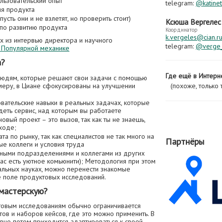
ользовательский опыт
telegram:
@katinet
ия продукта
усть они и не взлетят, но проверить стоит)
Ксюша Вергелес
по развитию продукта
Координатор
k.vergeles@cian.r
х из интервью директора и научного
telegram:
@verge_
в Популярной механике
а?
Где ещё в Интерн
людям, которые решают свои задачи с помощью
имеру, в Циане сфокусированы на улучшении
(похоже, только т
вательские навыки в реальных задачах, которые
ядеть сервис, над которым вы работаете
овый проект – это вызов, так как ты не знаешь,
ходе;
та по рынку, так как специалистов не так много на
Партнёры
ые коллеги и условия труда
ными подразделениями и коллегами из других
 нас есть уютное комьюнити); Методология при этом
альных науках, можно перенести знакомые
 поле продуктовых исследований.
мастерскую?
товым исследованиям обычно ограничивается
ов и наборов кейсов, где это можно применить. В
вно потом приходится адаптироваться к своей