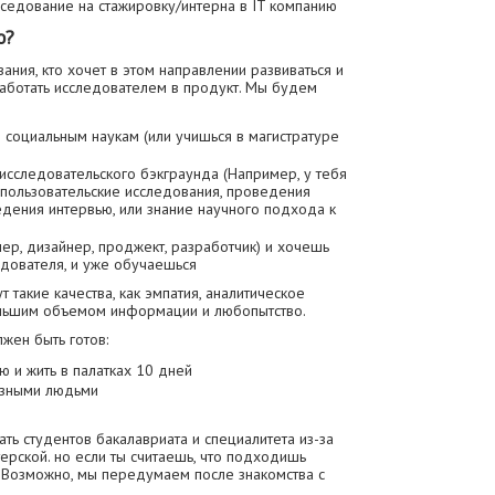
еседование на стажировку/интерна в IT компанию
ю?
вания, кто хочет в этом направлении развиваться и
аботать исследователем в продукт. Мы будем
 социальным наукам (или учишься в магистратуре
 исследовательского бэкграунда (Например, у тебя
о пользовательские исследования, проведения
дения интервью, или знание научного подхода к
ер, дизайнер, проджект, разработчик) и хочешь
дователя, и уже обучаешься
 такие качества, как эмпатия, аналитическое
льшим объемом информации и любопытство.
жен быть готов:
 и жить в палатках 10 дней
разными людьми
ть студентов бакалавриата и специалитета из-за
ерской. но если ты считаешь, что подходишь
! Возможно, мы передумаем после знакомства с