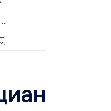
s
u
less
ете
ут!)