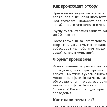
Как происходит отбор?
Прием заявок на участие осуществля
себя выполнение небольшого тестов
Цель тестового – подобрать подхо
не найти самых умных/сильных/опыт
Группу будем стараться собирать о
до 20 человек.
После получения вашего тестового 
спорных ситуациях мы можем назна
собеседование, чтобы уточнить до
вашей заявке и мотивации).
Формат проведения
Из-за возможных запретов и локдау
проведения, но есть три варианта - 
августа) - мы также думаем о гибр
московском офисе Циана, часть в лаг
обусловлено тем, что в лагере един
московском офисе Циана, как это д
12 августа) Как в итоге будет прох
проведения
Как с нами связаться?
Если есть вопросы пишите на почту 