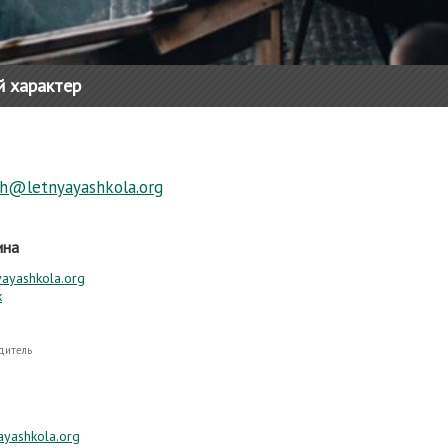
й характер
ch@letnyayashkola.org
ина
yayashkola.org
k
дитель
ayashkola.org