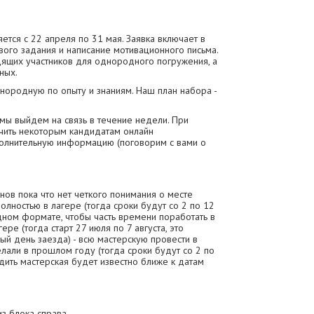
ется с 22 апреля по 31 мая. Заявка включает в
ого задания и написание мотивационного письма.
дящих участников для однородного погружения, а
ных.
днородную по опыту и знаниям. Наш план набора -
мы выйдем на связь в течение недели. При
чить некоторым кандидатам онлайн
полнительную информацию (поговорим с вами о
нов пока что нет четкого понимания о месте
полностью в лагере (тогда сроки будут со 2 по 12
идном формате, чтобы часть времени поработать в
ере (тогда старт 27 июля по 7 августа, это
ый день заезда) - всю мастерскую провести в
елали в прошлом году (тогда сроки будут со 2 по
одить мастерская будет известно ближе к датам
из блока справа