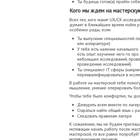
Ты будешь готов(а) пройти соб
Кого мы ждем на мастерску
Всех тех, кого манят UX/CX исследо
думает в ближайшее время пойти р
особенно рады, если:
Ты выпускник специальностей по
или аспирантуре)
У тебя есть наличие начального
есть опыт: изучения чего-то пр
небольших исследований, прове
проведению исследований)
Ты специалист IT сферы (наприм
переквалифицироваться в иссле
В работе на мастерской тебе помогут
мышление, умение оперировать бо
Чтобы тебе было комфортно, ты дол
Дежурить всем вместе по лагерю
Стараться найти общий язык с 
Следовать правилам лагеря
К сожалению, мы не будем приглаша
мотивации начать работу после маст
мастерской, то все равно попробуй
мотивационным письмом