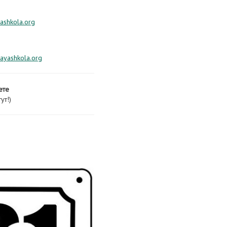
ashkola.org
ayashkola.org
ете
ут!)