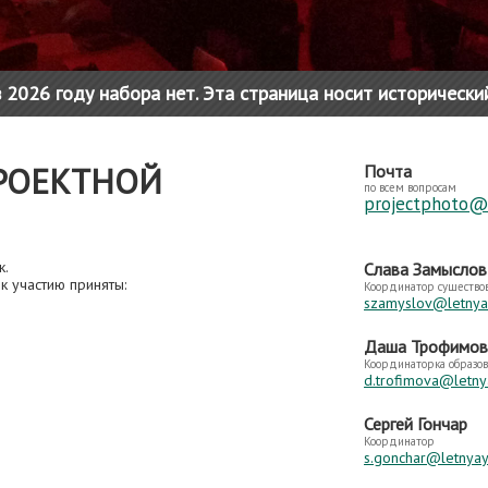
 2026 году набора нет. Эта страница носит исторически
РОЕКТНОЙ
Почта
по всем вопросам
projectphoto@l
к.
Слава Замыслов
к участию приняты:
Координатор существо
szamyslov@letnya
Даша Трофимов
Координаторка образо
d.trofimova@letny
Сергей Гончар
Координатор
s.gonchar@letnyay