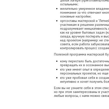
делах лагеря (приготовить/помы
остальными;
желательно уверенное владени
понимание за что отвечают кно
основные настройки;
оргсоставы мастерской и "Летн
участникам в решении различных
подразумевает инициативность 
как на уровне бытовых задач (н
склада, вручную постирать и вы
над проектом (например: не сте
совета, если работа забуксовала
контролировать процесс создани
Полезной программа мастерской буд
кому перестало быть достаточн
превращать их в осознанное вы
кто уже имеет опыт в определ
персональных проектов, но еще 
кто уже пробовал себя в созда
интуитивно и хочет получить бо
Если вы не узнаете себя в этом спи
но при этом заинтересованы в участ
любые вопросы, с нами можно связать