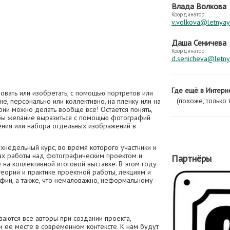
Влада Волкова
Координатор
v.volkova@letnyay
Даша Сеничева
Координатор
d.senicheva@letny
Где ещё в Интерн
вовать или изобретать, с помощью портретов или
(похоже, только т
не, персонально или коллективно, на пленку или на
ии можно делать вообще всё! Остается понять,
обы желание выразиться с помощью фотографий
ения или набора отдельных изображений в
хнедельный курс, во время которого участники и
пах работы над фотографическим проектом и
Партнёры
 на коллективной итоговой выставке. В этом году
ории и практике проектной работы, лекциям и
фии, а также, что немаловажно, неформальному
ваются все авторы при создании проекта,
 ее месте в современном контексте. К нам будут