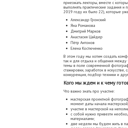
приезжать лекторы, вместе с котор
выполнять практические задания и п
2019 году их было 22), которые уже
Александр Гронский
Яна Романова
Дмитрий Марков
Анастасия Цайдер
Пётр Антонов
Елена Костюченко
В этом году мы хотим создать комф
так и для отдыха и общения между
темы в поле современной фотографи
стажировки, заработок в искусстве,
конкуренция, подбор техники и дру
Кого мы ждем и к чему гото
Что важно знать про участие:
мастерская проектной фотограф
момент даты начала мастерской
участие в мастерской на неполн
с собой нужно привезти необхо
материалами;
две недели мы будем жить в пал