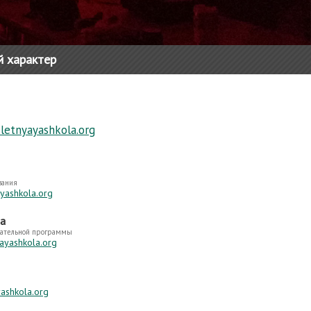
й характер
etnyayashkola.org
вания
yashkola.org
а
вательной программы
ayashkola.org
ashkola.org