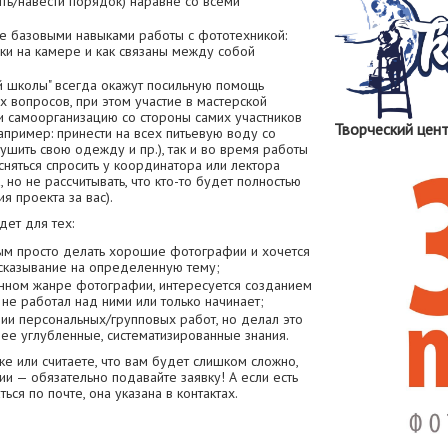
ть/навести порядок) наравне со всеми
е базовыми навыками работы с фототехникой:
пки на камере и как связаны между собой
ей школы" всегда окажут посильную помощь
 вопросов, при этом участие в мастерской
и самоорганизацию со стороны самих участников
Творческий цен
апример: принести на всех питьевую воду со
сушить свою одежду и пр.), так и во время работы
сняться спросить у координатора или лектора
, но не рассчитывать, что кто-то будет полностью
я проекта за вас).
ет для тех:
ым просто делать хорошие фотографии и хочется
сказывание на определенную тему;
енном жанре фотографии, интересуется созданием
не работал над ними или только начинает;
нии персональных/групповых работ, но делал это
лее углубленные, систематизированные знания.
ске или считаете, что вам будет слишком сложно,
ии — обязательно подавайте заявку! А если есть
ся по почте, она указана в контактах.