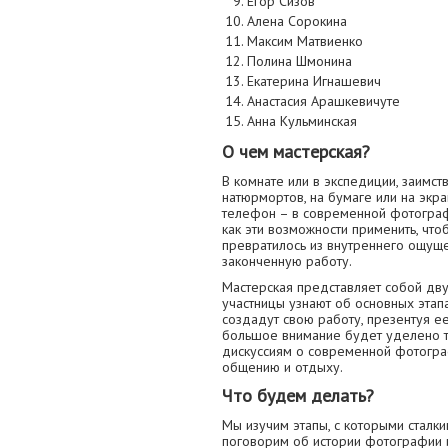
Егор Сизов
Алена Сорокина
Максим Матвиенко
Полина Шмонина
Екатерина Игнашевич
Анастасия Арашкевичуте
Анна Кульминская
О чем мастерская?
В комнате или в экспедиции, заимст
натюрмортов, на бумаге или на экра
телефон – в современной фотограф
как эти возможности применить, чт
превратилось из внутреннего ощущ
законченную работу.
Мастерская представляет собой дву
участницы узнают об основных эта
создадут свою работу, презентуя ее
большое внимание будет уделено те
дискуссиям о современной фотогра
общению и отдыху.
Что будем делать?
Мы изучим этапы, с которыми сталки
поговорим об истории фотографии и