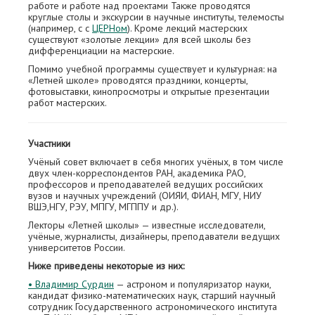
работе и работе над проектами Также проводятся
круглые столы и экскурсии в научные институты, телемосты
(например, с с
ЦЕРНом
). Кроме лекций мастерских
существуют «золотые лекции» для всей школы без
дифференциации на мастерские.
Помимо учебной программы существует и культурная: на
«Летней школе» проводятся праздники, концерты,
фотовыставки, кинопросмотры и открытые презентации
работ мастерских.
Участники
Учёный совет включает в себя многих учёных, в том числе
двух член-корреспондентов РАН, академика РАО,
профессоров и преподавателей ведущих российских
вузов и научных учреждений (ОИЯИ, ФИАН, МГУ, НИУ
ВШЭ,НГУ, РЭУ, МПГУ, МГППУ и др.).
Лекторы «Летней школы» — известные исследователи,
учёные, журналисты, дизайнеры, преподаватели ведущих
университетов России.
Ниже приведены некоторые из них:
• Владимир Сурдин
— астроном и популяризатор науки,
кандидат физико-математических наук, старший научный
сотрудник Государственного астрономического института