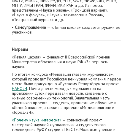
МФТИ, МИСиС, ММА, РУДН, РГГУ, ЮФУ, МИФИ,СФУ, МПГУ,
МГПУ, ИМБП РАН, ФИАН, ИКИ РАН и др. Из прессы
представлены «Наука и жизнь», «Троицкий вариант»,
«Наука в фокусе», «Наука и технологии в России»,
«Театральный журнал» и др.
•
Самоуправление
— «Летняя школа» создается руками ее
участников.
Награды
«Летняя школа» — финалист II Всероссийской премии
Министерства образования и науки РФ «За верность
науке».
По итогам конкурса «Инновации глазами журналистов»,
который проводит Российская венчурная компания, первое
место было присуждено «Русскому Репортёру» за проект
НАНО24
. Почти двести молодых журналистов на
протяжении суток передавали новости, связанные с
жизнью современных технологий. Значительная часть
участников проекта — студенты, прошедшие обучение в
«Летней школе», а также на проекте «Медиаполигон» и
«Город-24».
«Почему наука интересна»
— совместный проект
мастерской научной журналистики и студенческого
телевидения УрФУ студии «ТВиСТ». Молодые учёные и