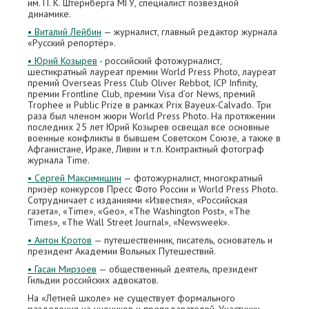
им. П. К. Штернберга МГУ, специалист позвёздной
динамике.
• Виталий Лейбин
— журналист, главный редактор журнала
«Русский репортёр».
• Юрий Козырев
- российский фотожурналист,
шестикратный лауреат премии World Press Photo, лауреат
премий Overseas Press Club Oliver Rebbot, ICP Infinity,
премии Frontline Club, премии Visa d’or News, премий
Trophee и Public Prize в рамках Prix Bayeux-Calvado. Три
раза был членом жюри World Press Photo. На протяжении
последних 25 лет Юрий Козырев освещал все основные
военные конфликты в бывшем Советском Союзе, а также в
Афганистане, Ираке, Ливии и т.п. Контрактный фотограф
журнала Time.
• Сергей Максимишин
— фотожурналист, многократный
призёр конкурсов Пресс Фото России и World Press Photo.
Cотрудничает с изданиями «Известия», «Российская
газета», «Time», «Geo», «The Washington Post», «The
Times», «The Wall Street Journal», «Newsweek».
• Антон Кротов
— путешественник, писатель, основатель и
президент Академии Вольных Путешествий.
• Гасан Мирзоев
— общественный деятель, президент
Гильдии российских адвокатов.
На «Летней школе» не существует формального