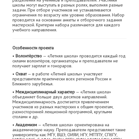
разделения на учеников и преподавателей. Участники
школы могут выступать в разных ролях, выполняя разные
задачи. При отборе участников не устанавливаются
ограничения по возрасту или уровню образования. Набор
проводится на основании анкеты и отборочного задания
мастерской. Критерии набора различаются для каждого
учебного направления.
Особенности проекта
•
Волонтёрство
— «Летняя школа» проводится каждый год
силами волонтёров, организаторы и преподаватели не
получают зарплат и гонораров.
•
Охват
— в работе «Летней школы» участвуют
представители практически всех регионов России и
Ближнего зарубежья.
•
Междисциплинарный характер
— «Летняя школа»
объединяет больше двух десятков направлений.
Междисциплинарность достигается привлечением
участников из разных мастерских к общим проектам,
разносторонней лекционной программой, круглыми
столами и др.
•
Академизм
— «Летняя школа» ориентирована на
академическую науку. Преподаватели представляют такие
университеты как: МГУ, ВШЭ, ОИЯИ, НГУ, МГППУ, СПбГУ,