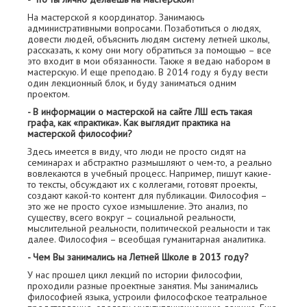
На мастерской я координатор. Занимаюсь
административными вопросами. Позаботиться о людях,
довести людей, объяснить людям систему летней школы,
рассказать, к кому они могу обратиться за помощью – все
это входит в мои обязанности. Также я ведаю набором в
мастерскую. И еще преподаю. В 2014 году я буду вести
один лекционный блок, и буду заниматься одним
проектом.
- В информации о мастерской на сайте ЛШ есть такая
графа, как «практика». Как выглядит практика на
мастерской философии?
Здесь имеется в виду, что люди не просто сидят на
семинарах и абстрактно размышляют о чем-то, а реально
вовлекаются в учебный процесс. Например, пишут какие-
то тексты, обсуждают их с коллегами, готовят проекты,
создают какой-то контент для публикации. Философия –
это же не просто сухое измышление. Это анализ, по
существу, всего вокруг – социальной реальности,
мыслительной реальности, политической реальности и так
далее. Философия – всеобщая гуманитарная аналитика.
- Чем Вы занимались на Летней Школе в 2013 году?
У нас прошел цикл лекций по истории философии,
проходили разные проектные занятия. Мы занимались
философией языка, устроили философское театральное