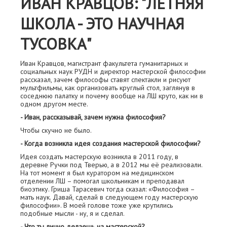
ИВАН КРАВЦОВ: "ЛЕТНЯЯ
ШКОЛА - ЭТО НАУЧНАЯ
ТУСОВКА"
Иван Кравцов, магистрант факультета гуманитарных и
социальных наук РУДН и директор мастерской философии
рассказал, зачем философы ставят спектакли и рисуют
мультфильмы, как организовать круглый стол, заглянув в
соседнюю палатку и почему вообще на ЛШ круто, как ни в
одном другом месте.
- Иван, рассказывай, зачем нужна философия?
Чтобы скучно не было.
- Когда возникла идея создания мастерской философии?
Идея создать мастерскую возникла в 2011 году, в
деревне Ручки под Тверью, а в 2012 мы её реализовали.
На тот момент я был куратором на медицинском
отделении ЛШ – помогал школьникам и преподавал
биоэтику. Гриша Тарасевич тогда сказал: «Философия –
мать наук. Давай, сделай в следующем году мастерскую
философии». В моей голове тоже уже крутились
подобные мысли - ну, я и сделал.
- Что ты лично делаешь на мастерской?