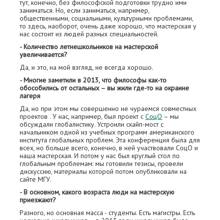
тут, конечно, без философской подготовки трудно ими
заниматься. Но, если заниматься, например,
общественными, социальными, культурными проблемами,
то здесь, наоборот, очень даже хорошо, что мастерская у
нас состоит из людей разных специальностей.
- Количество летнешкольников на мастерской
увеличивается?
Да, и это, на мой взгляд, не всегда хорошо.
- Многие заметили в 2013, что философы как-то
обособились от остальных – вы жили где-то на окраине
лагеря
Да, но при этом мы совершенно не чураемся совместных
проектов . У нас, например, был проект с
СоцО
– мы
обсуждали глобалистику. Устроили скайп-мост с
начальником одной из учебных программ американского
института глобальных проблем. Эта конференция была для
всех, но больше всего, конечно, в ней участвовали СоцО и
наша мастерская. И потом у нас был круглый стол по
глобальным проблемам: мы готовили тезисы, провели
дискуссию, материалы которой потом опубликовали на
сайте МГУ.
- В основном, какого возраста люди на мастерскую
приезжают?
Разного, но основная масса - студенты. Есть магистры. Есть