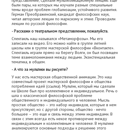
представление, сделали мультипликационную лекцию. Еще
были пары, на которых мы изучали разные специальные
темы вроде проблем глобализации, устойчивого развития.
Герман Преображенский, кандидат философских наук,
читал авторские лекции по марксизму и этике. Проводили
лекции по русской философии.
- Расскажи о театральном представлении, пожалуйста.
Спектакль наш назывался «Метаморфозы». Мы его
записали на видео. Его можно найти в группе летней
школы или в группе мастерской философии «Вконтакте».
Спектакль играли прямо на берегу Волги, он был посвящен
теме взаимопонимания между людьми. Экзистенциальная
тематика, в общем.
- А что за мультики вы рисуете?
У нас есть мастерская общественной анимации. Это наш
совместный проект: мастерской философии и общества
потребления идей (ссылка). Мультик, который мы сделали
на Школе был про коллективное и индивидуальное. Речь о
шла о классической философской проблеме
общественного и индивидуального в человеке. Мысль
простая: общество – это набор индивидов, которые в нем
присутствуют, но с другой стороны, общество - нечто
большее – это еще и связь между этими индивидами. В
связи с этим всегда есть некое противоречие между
индивидуальным и коллективным в человеке. В мультике
анализируются основные подходы к решению этого