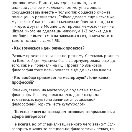
противоречия. В итоге, мы сделали вывод, что
индивидуальное и коллективное могут и должны
сосуществовать вместе – только так общество сможет
полноценно развиваться. Сейчас делаем еще несколько
мультиков. У нас есть две съемочные бригады – одна в
Питере, другая в Москве. Этот проект межсезонный - на
Школе много не сделаешь, максимум 1-2 ролика, да и
вообще не имеет смысла заниматься созданием чего-то
такого только на самой ЛШ.
- Как возникают идеи разных проектов?
Разные проекты возникают по-разному. Спектакль родился
на Школе. Идея мультика была сформулирована еще до
того, как мы приехали на ЛШ. Проект по языковой
философии тоже планировался еще до начала школы.
- Кто вообще приезжает на мастерскую? Люди каких
профессий?
Конечно, заявки на мастерскую подают не только
философы. Есть журналисты, есть даже кандидат
технических наук (она занимается социальной
философией), юристы, есть культурологи.
- То есть не всегда совпадает основная специальность и
сфера интересов?
Не всегда, но от специализации много чего зависит. Если
говорить о каких-то специально философских вещах, то