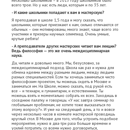
несколько школьников – в 2013 году школьников было
всего трое. Но у нас есть люди, которым и по 35 лет.
- И какие школьники попадают к вам в мастерскую?
Я преподавал в школе 1,5 года и могу сказать, что
школьники, которые приезжают к нам, сильно отличаются от
обычных – они мотивированы, много знают, чаще всего это
участники и призеры научных олимпиад. Очень умные,
крутые ребята!
- А преподаватели других мастерских читают вам лекции?
Ведь философия — это же очень междисциплинарная
наука.
Да, читали и довольно много. Мы, безусловно, за
междисциплинарный подход. Школа как раз и нужна для
обмена идеями между разными людьми, между людьми
разных специальностей. Если ты хочешь заниматься чисто
философским проектом, ты можешь сидеть в Москве и
заниматься им. На Школе, можно сказать, под рукой есть
все – и технари, и гуманитарии, и естественники. Ты
можешь взять и моментально собрать их всех. Заходишь в
соседнюю палатку и говоришь: «У нас завтра семинар по
глобальным проблемам, не хотите тоже высказаться по
этому вопросу?». И уже на следующий день, а то и вовсе
через несколько часов в комнате мастерской проводишь
круглый стол. В Москве для того, чтобы устроить подобное
мероприятие, нужно в два-три раза больше времени и
усилий потратить: со всеми нужно договориться,