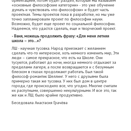
ориентацией, потом будет раздел, который мы называем
«основные философские категории» - это уже обучение
думать и чувствовать «по-философски» и будет часть
проектная. Темы проектов пока в разработке, но мы уже
точно запланировали проект по философии науки.
Возможно, будет еще проект по социальной философии.
Надеемся, что удастся сделать, еще и творческий проект.
- Ваня, можешь продолжить фразу: «Для меня летняя
школа – это…»?
ЛШ - научная тусовка. Народ приезжает с желанием
сделать что-то интересное, хоть немного изменить мир, Эти
люди – самое прекрасное, что есть на Школе. Они
тусуются, работают до ночи, иногда немного отдыхают за
пределами лагеря, а после возвращаются и с безумным
блеском в глазах продолжают работать. Был такой
философ-романтик Шеллинг. У него с друзьями была
примерно такая же тусовка. У них был дом в центре
города, где происходило все, что угодно. Многие считали
их распутными, совершенно некультурными. И все это, так
же как и ЛШ, было крайне продуктивно.
Беседовала Анастасия Грачёва