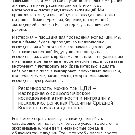
занимаются академической наукой, посвященной миграции,
этничности и интеграции мигрантов. В этом году
мастерская — синтез регулярных экспедиций. Мы
проводили экспедиции в общества, откуда происходит
миграция - были в Армении, Киргизии, неформатной
экспедицией ездили в Манчестер изучать этнические
районы.
Мастерская — площадка для проведения экспедиции. Мы,
как и обычно, будем проводить социологические
исследования «from scratch», «от начала и до конца».
Участники мастерской будут учиться проводить
исследования: ставить проблему, делать концептуализацию
и начитывать релевантные теоретические тексты, создавать
инструмент, пилотировать его, брать интервью и делать
наблюдения в поле, анализировать полученные данные и,
в конечном счете, писать тексты, которые описывают
исследованную реальность.
Резюмировать можно так: ЦПИ —
мастерская о социологическом
исследовании этничности и миграции в
нескольких регионах России на Средней
Волге от начала и до конца.
Есть четкие ограничения: участники должны быть
совершеннолетние, так как полевые условия достаточно
экстремальные. Мы едем в незнакомые среды и
общаемся там с людьми. Это не то чтобы опасно, просто