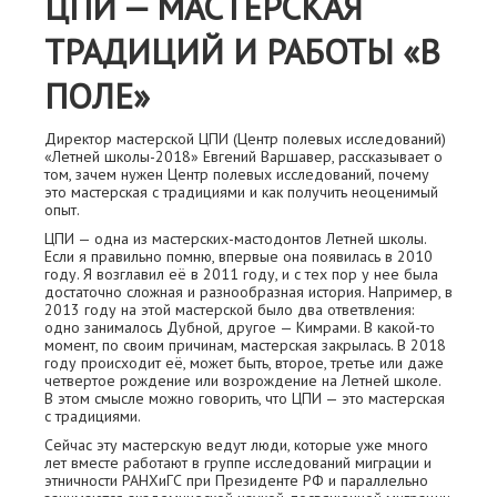
ЦПИ — МАСТЕРСКАЯ
ТРАДИЦИЙ И РАБОТЫ «В
ПОЛЕ»
Директор мастерской ЦПИ (Центр полевых исследований)
«Летней школы-2018» Евгений Варшавер, рассказывает о
том, зачем нужен Центр полевых исследований, почему
это мастерская с традициями и как получить неоценимый
опыт.
ЦПИ — одна из мастерских-мастодонтов Летней школы.
Если я правильно помню, впервые она появилась в 2010
году. Я возглавил её в 2011 году, и с тех пор у нее была
достаточно сложная и разнообразная история. Например, в
2013 году на этой мастерской было два ответвления:
одно занималось Дубной, другое — Кимрами. В какой-то
момент, по своим причинам, мастерская закрылась. В 2018
году происходит её, может быть, второе, третье или даже
четвертое рождение или возрождение на Летней школе.
В этом смысле можно говорить, что ЦПИ — это мастерская
с традициями.
Сейчас эту мастерскую ведут люди, которые уже много
лет вместе работают в группе исследований миграции и
этничности РАНХиГС при Президенте РФ и параллельно