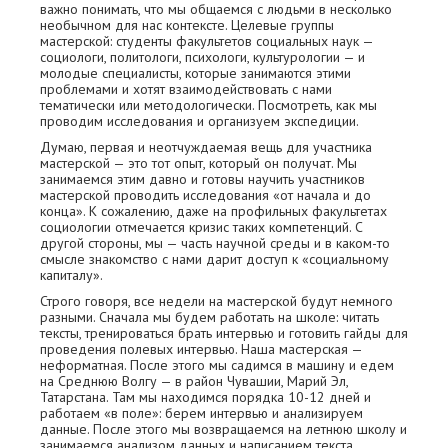
важно понимать, что мы общаемся с людьми в несколько
необычном для нас контексте. Целевые группы
мастерской: студенты факультетов социальных наук —
социологи, политологи, психологи, культурологии — и
молодые специалисты, которые занимаются этими
проблемами и хотят взаимодействовать с нами
тематически или методологически. Посмотреть, как мы
проводим исследования и организуем экспедиции.
Думаю, первая и неотчуждаемая вещь для участника
мастерской — это тот опыт, который он получат. Мы
занимаемся этим давно и готовы научить участников
мастерской проводить исследования «от начала и до
конца». К сожалению, даже на профильных факультетах
социологии отмечается кризис таких компетенций. С
другой стороны, мы — часть научной среды и в каком-то
смысле знакомство с нами дарит доступ к «социальному
капиталу».
Строго говоря, все недели на мастерской будут немного
разными. Сначала мы будем работать на школе: читать
тексты, тренироваться брать интервью и готовить гайды для
проведения полевых интервью. Наша мастерская —
неформатная. После этого мы садимся в машину и едем
на Среднюю Волгу — в район Чувашии, Марий Эл,
Татарстана. Там мы находимся порядка 10-12 дней и
работаем «в поле»: берем интервью и анализируем
данные. После этого мы возвращаемся на летнюю школу и
занимаемся анализом данных и написанием текста.