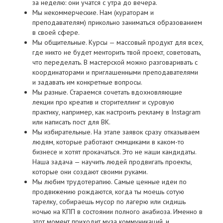
за неделю: они учатся с утра до вечера.
Мы некоммерческие. Нам (кураторам и
преподавателям) прикольно заниматься образованием
в своей сфере.
Мы общительные. Курсы — массовый продукт для всех,
где никто не будет менторить твой проект, советовать,
что переделать. В мастерской можно разговаривать с
координаторами и приглашенными преподавателями
и задавать им конкретные вопросы.
Мы разные. Стараемся сочетать вдохновляющие
лекции про креатив и сторителлинг и суровую
практику, например, как настроить рекламу в Instagram
или написать пост для ВК.
Мы избирательные. На этапе заявок сразу отказываем
людям, которые работают сммщиками в каком-то
бизнесе и хотят прокачаться. Это не наши кандидаты.
Наша задача — научить людей продвигать проекты,
которые они создают своими руками.
Мы любим трудотерапию. Самые ценные идеи по
продвижению рождаются, когда ты моешь сотую
тарелку, собираешь мусор по лагерю или сидишь
ночью на КПП в состоянии полного анабиоза. Именно в
этот момент приходит муза коммуникаций, и