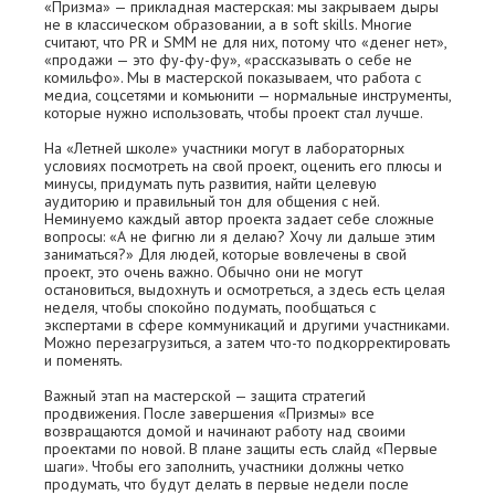
«Призма» — прикладная мастерская: мы закрываем дыры
не в классическом образовании, а в soft skills. Многие
считают, что PR и SMM не для них, потому что «денег нет»,
«продажи — это фу-фу-фу», «рассказывать о себе не
комильфо». Мы в мастерской показываем, что работа с
медиа, соцсетями и комьюнити — нормальные инструменты,
которые нужно использовать, чтобы проект стал лучше.
На «Летней школе» участники могут в лабораторных
условиях посмотреть на свой проект, оценить его плюсы и
минусы, придумать путь развития, найти целевую
аудиторию и правильный тон для общения с ней.
Неминуемо каждый автор проекта задает себе сложные
вопросы: «А не фигню ли я делаю? Хочу ли дальше этим
заниматься?» Для людей, которые вовлечены в свой
проект, это очень важно. Обычно они не могут
остановиться, выдохнуть и осмотреться, а здесь есть целая
неделя, чтобы спокойно подумать, пообщаться с
экспертами в сфере коммуникаций и другими участниками.
Можно перезагрузиться, а затем что-то подкорректировать
и поменять.
Важный этап на мастерской — защита стратегий
продвижения. После завершения «Призмы» все
возвращаются домой и начинают работу над своими
проектами по новой. В плане защиты есть слайд «Первые
шаги». Чтобы его заполнить, участники должны четко
продумать, что будут делать в первые недели после