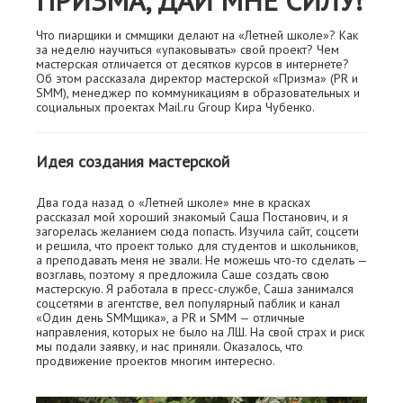
ПРИЗМА, ДАЙ МНЕ СИЛУ!
Что пиарщики и сммщики делают на «Летней школе»? Как
за неделю научиться «упаковывать» свой проект? Чем
мастерская отличается от десятков курсов в интернете?
Об этом рассказала директор мастерской «Призма» (PR и
SMM), менеджер по коммуникациям в образовательных и
социальных проектах Mail.ru Group Кира Чубенко.
Идея создания мастерской
Два года назад о «Летней школе» мне в красках
рассказал мой хороший знакомый Саша Постанович, и я
загорелась желанием сюда попасть. Изучила сайт, соцсети
и решила, что проект только для студентов и школьников,
а преподавать меня не звали. Не можешь что-то сделать —
возглавь, поэтому я предложила Саше создать свою
мастерскую. Я работала в пресс-службе, Саша занимался
соцсетями в агентстве, вел популярный паблик и канал
«Один день SMMщика», а PR и SMM — отличные
направления, которых не было на ЛШ. На свой страх и риск
мы подали заявку, и нас приняли. Оказалось, что
продвижение проектов многим интересно.