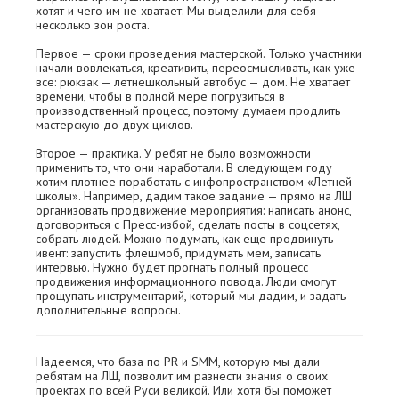
хотят и чего им не хватает. Мы выделили для себя
несколько зон роста.
Первое — сроки проведения мастерской. Только участники
начали вовлекаться, креативить, переосмысливать, как уже
все: рюкзак — летнешкольный автобус — дом. Не хватает
времени, чтобы в полной мере погрузиться в
производственный процесс, поэтому думаем продлить
мастерскую до двух циклов.
Второе — практика. У ребят не было возможности
применить то, что они наработали. В следующем году
хотим плотнее поработать с инфопространством «Летней
школы». Например, дадим такое задание — прямо на ЛШ
организовать продвижение мероприятия: написать анонс,
договориться с Пресс-избой, сделать посты в соцсетях,
собрать людей. Можно подумать, как еще продвинуть
ивент: запустить флешмоб, придумать мем, записать
интервью. Нужно будет прогнать полный процесс
продвижения информационного повода. Люди смогут
прощупать инструментарий, который мы дадим, и задать
дополнительные вопросы.
Надеемся, что база по PR и SMM, которую мы дали
ребятам на ЛШ, позволит им разнести знания о своих
проектах по всей Руси великой. Или хотя бы поможет