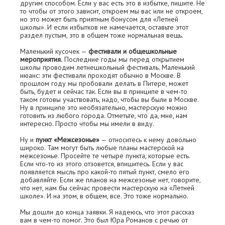
другим способом. Если у вас есть это в избытке, пишите. Не
то чтобы от этого зависит, откроем мы вас или не откроем,
но это может быть приятным бонусом для «Летней
школы». И если избытков не намечается, оставьте этот
раздел пустым, это в общем тоже нормальная вещь.
Маленький кусочек —
фестивали и общешкольные
мероприятия.
Последние годы мы перед открытием
школы проводим летнешкольный фестиваль. Маленький
нюанс: эти фестивали проходят обычно в Москве. В
прошлом году мы пробовали делать в Питере, может
быть, будет и сейчас так. Если вы в принципе в чем-то
таком готовы участвовать, надо, чтобы вы были в Москве.
Ну в принципе это необязательно, мастерскую можно
готовить из любого города. Отметьте, что да, мне, нам
интересно. Просто чтобы мы имели в виду.
Ну и
пункт «Межсезонье»
— относитесь к нему довольно
широко. Там могут быть любые планы мастерской на
межсезонье. Просейте те четыре пункта, которые есть.
Если что-то из этого отзовeтся, впишитесь. Если у вас
появляется мысль про какой-то пятый пункт, смело его
добавляйте. Если же планов на межсезонье нет, говорите,
что нет, нам бы сейчас провести мастерскую на «Летней
школе». И на этом, в общем, все. Это тоже нормально.
Мы дошли до конца заявки. Я надеюсь, что этот рассказ
вам в чем-то помог. Это был Юра Романов с речью от