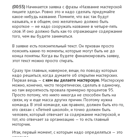
(00:55)
Начинается заявка с фразы «Название мастерской
пишите здесь». Ровно это и надо сделать: придумайте
какое-нибудь название. Помните, что вас так будут
называть, и в общем, оно желательно должно быть
короткое — не надо сооружать название в четыре-пять
слов. И оно должно быть как-то отражающее содержание
того, чем вы будете заниматься.
В заявке есть пояснительный текст. Он призван просто
пояснять какие-то моменты, которые могут быть не до
конца понятны. Когда вы будете финализировать заявку,
этот текст можно просто стирать.
Сразу три главных, наверное, вещи, по поводу которых
надо решиться, когда думаете об открытии мастерских.
Первая вещь —
с кем вы делаете мастерскую.
Мастерскую
можно, конечно, чисто теоретически, сделать в одиночку,
но там вероятность провала примерно процентов 95.
Просто потому, что никто никогда не способен быть на
связи, ну и еще масса других причин. Поэтому нужна
команда. В этой команде, как правило, должен быть кто-то,
кто связан с «Летней школой», и точно должен быть
человек, который отвечает за содержание мастерской, и
тот, кто отвечает за организацию — то есть главный
моторчик.
Итак, первый момент, с которым надо определяться — это