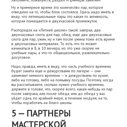
заполните, пожалуйста, раздел «Примеры занятий».
Ну и примерное время это количество пар, которое
отведено на то, чтобы блок состоялся. Здесь надо иметь в
виду, что летнешкольные пары это какая-то активность,
которая помещается в двухчасовой промежуток.
Распорядок на «Летней школе» такой: завтрак, два
двухчасовых слота для пар, обед, ещe два двухчасовых
слота для пар, ужин, ну и там после ужина тоже есть время
в двухчасовых интервалах. То есть что-то может
начинаться в 8, в 10 вечера, но это уже скорее не
учебные пары, а что-то общешкольное, развлекательно-
досуговое.
Надо, правда, иметь в виду, что часть учебного времени
будет занята ещe и дежурствами по лагерю — они
занимают немного времени — и дежурствами по кухне,
либо на готовку, либо на помывку посуды. Поэтому, когда
вы рассчитываете, сколько нужно учебного времени,
держите в голове, что, скорее всего, какая-нибудь из пар
после завтрака, или после обеда, или до обеда у вас
уйдeт одна, по крайней мере, в течение модуля, на то,
чтобы поработать на благо школы.
5 — ПАРТНEРЫ
МАСТЕРСКОЙ