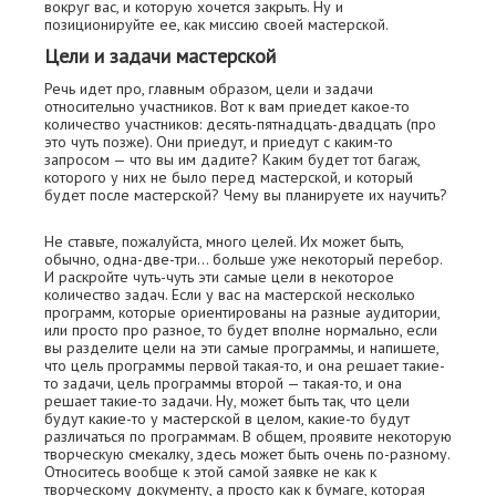
вокруг вас, и которую хочется закрыть. Ну и
позиционируйте ее, как миссию своей мастерской.
Цели и задачи мастерской
Речь идет про, главным образом, цели и задачи
относительно участников. Вот к вам приедет какое-то
количество участников: десять-пятнадцать-двадцать (про
это чуть позже). Они приедут, и приедут с каким-то
запросом — что вы им дадите? Каким будет тот багаж,
которого у них не было перед мастерской, и который
будет после мастерской? Чему вы планируете их научить?
Не ставьте, пожалуйста, много целей. Их может быть,
обычно, одна-две-три... больше уже некоторый перебор.
И раскройте чуть-чуть эти самые цели в некоторое
количество задач. Если у вас на мастерской несколько
программ, которые ориентированы на разные аудитории,
или просто про разное, то будет вполне нормально, если
вы разделите цели на эти самые программы, и напишете,
что цель программы первой такая-то, и она решает такие-
то задачи, цель программы второй — такая-то, и она
решает такие-то задачи. Ну, может быть так, что цели
будут какие-то у мастерской в целом, какие-то будут
различаться по программам. В общем, проявите некоторую
творческую смекалку, здесь может быть очень по-разному.
Относитесь вообще к этой самой заявке не как к
творческому документу, а просто как к бумаге, которая