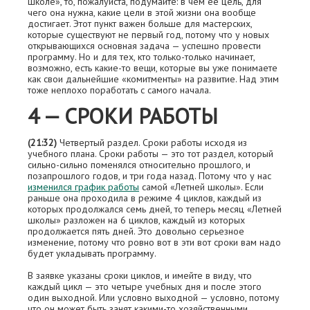
школе», то, пожалуйста, подумайте: в чем еe цель, для
чего она нужна, какие цели в этой жизни она вообще
достигает. Этот пункт важен больше для мастерских,
которые существуют не первый год, потому что у новых
открывающихся основная задача — успешно провести
программу. Но и для тех, кто только-только начинает,
возможно, есть какие-то вещи, которые вы уже понимаете
как свои дальнейшие «комитменты» на развитие. Над этим
тоже неплохо поработать с самого начала.
4 — СРОКИ РАБОТЫ
(21:32)
Четвeртый раздел. Сроки работы исходя из
учебного плана. Сроки работы — это тот раздел, который
сильно-сильно поменялся относительно прошлого, и
позапрошлого годов, и три года назад. Потому что у нас
изменился график работы
самой «Летней школы». Если
раньше она проходила в режиме 4 циклов, каждый из
которых продолжался семь дней, то теперь месяц «Летней
школы» разложен на 6 циклов, каждый из которых
продолжается пять дней. Это довольно серьeзное
изменение, потому что ровно вот в эти вот сроки вам надо
будет укладывать программу.
В заявке указаны сроки циклов, и имейте в виду, что
каждый цикл — это четыре учебных дня и после этого
один выходной. Или условно выходной — условно, потому
что он может быть занят какими-то хозяйственными