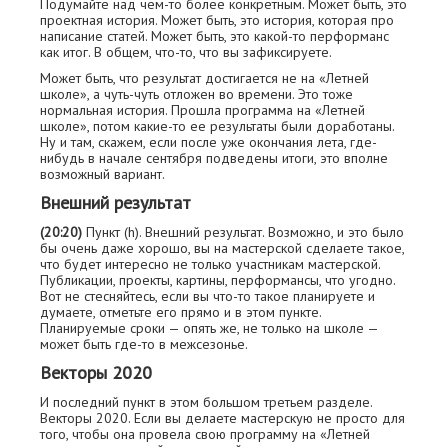
Подумайте над чем-то более конкретным. Может быть, это
проектная история. Может быть, это история, которая про
написание статей. Может быть, это какой-то перформанс
как итог. В общем, что-то, что вы зафиксируете.
Может быть, что результат достигается не на «Летней
школе», а чуть-чуть отложен во времени. Это тоже
нормальная история. Прошла программа на «Летней
школе», потом какие-то еe результаты были доработаны.
Ну и там, скажем, если после уже окончания лета, где-
нибудь в начале сентября подведены итоги, это вполне
возможный вариант.
Внешний результат
(20:20)
Пункт (h). Внешний результат. Возможно, и это было
бы очень даже хорошо, вы на мастерской сделаете такое,
что будет интересно не только участникам мастерской.
Публикации, проекты, картины, перформансы, что угодно.
Вот не стесняйтесь, если вы что-то такое планируете и
думаете, отметьте его прямо и в этом пункте.
Планируемые сроки — опять же, не только на школе —
может быть где-то в межсезонье.
Векторы 2020
И последний пункт в этом большом третьем разделе.
Векторы 2020. Если вы делаете мастерскую не просто для
того, чтобы она провела свою программу на «Летней