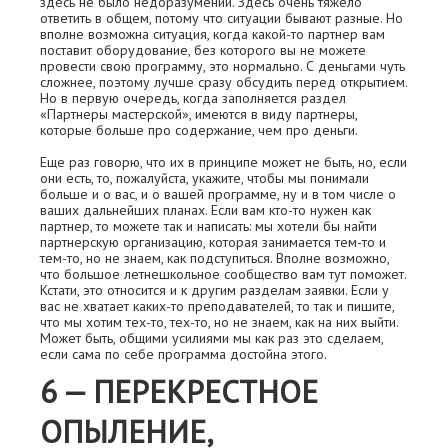
здесь не было недоразумений. Здесь очень тяжело
ответить в общем, потому что ситуации бывают разные. Но
вполне возможна ситуация, когда какой-то партнер вам
поставит оборудование, без которого вы не можете
провести свою программу, это нормально. С деньгами чуть
сложнее, поэтому лучше сразу обсудить перед открытием.
Но в первую очередь, когда заполняется раздел
«Партнeры мастерской», имеются в виду партнeры,
которые больше про содержание, чем про деньги.
Ещe раз говорю, что их в принципе может не быть, но, если
они есть, то, пожалуйста, укажите, чтобы мы понимали
больше и о вас, и о вашей программе, ну и в том числе о
ваших дальнейших планах. Если вам кто-то нужен как
партнeр, то можете так и написать: мы хотели бы найти
партнeрскую организацию, которая занимается тем-то и
тем-то, но не знаем, как подступиться. Вполне возможно,
что большое летнешкольное сообщество вам тут поможет.
Кстати, это относится и к другим разделам заявки. Если у
вас не хватает каких-то преподавателей, то так и пишите,
что мы хотим тех-то, тех-то, но не знаем, как на них выйти.
Может быть, общими усилиями мы как раз это сделаем,
если сама по себе программа достойна этого.
6 — ПЕРЕКРEСТНОЕ
ОПЫЛЕНИЕ,