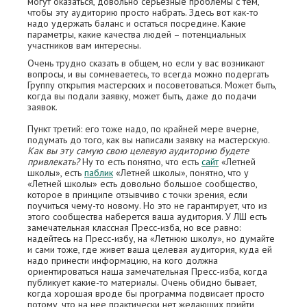
могут оказаться, довольно серьезные проблемы с тем,
чтобы эту аудиторию просто набрать. Здесь вот как-то
надо удержать баланс и остаться посредине. Какие
параметры, какие качества людей – потенциальных
участников вам интересны.
Очень трудно сказать в общем, но если у вас возникают
вопросы, и вы сомневаетесь, то всегда можно подергать
Группу открытия мастерских и посоветоваться. Может быть,
когда вы подали заявку, может быть, даже до подачи
заявок.
Пункт третий: его тоже надо, по крайней мере вчерне,
подумать до того, как вы написали заявку на мастерскую.
Как вы эту самую свою целевую аудиторию будете
привлекать?
Ну то есть понятно, что есть
сайт
«Летней
школы», есть
паблик
«Летней школы», понятно, что у
«Летней школы» есть довольно большое сообщество,
которое в принципе отзывчиво с точки зрения, если
поучиться чему-то новому. Но это не гарантирует, что из
этого сообщества наберeтся ваша аудитория. У ЛШ есть
замечательная классная Пресс-изба, но все равно:
надейтесь на Пресс-избу, на «Летнюю школу», но думайте
и сами тоже, где живeт ваша целевая аудитория, куда ей
надо принести информацию, на кого должна
ориентироваться наша замечательная Пресс-изба, когда
публикует какие-то материалы. Очень обидно бывает,
когда хорошая вроде бы программа подвисает просто
потому, что на неe практически нет желающих прийти,