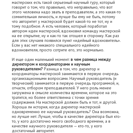
мастерских есть такой серьезный научный гуру, который
говорит о том, что правильно, что неправильно, что вот
этого человека надо звать в преподаватели, а это какая-то
сомнительная личность, и лучше бы ему не быть, потому
что авторитет у мастерской будет какой-то не тот, ну и
тому подобное. А есть человек, который поработал
автором идеи мастерской, вдохновил команду мастерской
на еe открытие, ну и как-то так отошел в сторонку. Как раз
для этих случаев появился пункт «идейный вдохновитель».
Если у вас нет никакого специального идейного
вдохновителя, просто сотрите его, это нормально.
И еще один маленький момент:
в чем разница между
директором и координаторами и научным
руководителем?
Разница в том, что директор и
координаторы мастерской занимаются в первую очередь
организационными вопросами. Научный руководитель (и
творческий) занимается в первую очередь программой, и,
отчасти, отбором преподавателей. У него роль менее
загружена в смысле количества времени, которое на это
тратится, но более ответственна с точки зрения
содержания. На мастерской должен быть и тот, и другой.
Хороша ли история, когда директор мастерской
одновременно ее научный руководитель? Она возможна,
но лучше нет. Лучше, чтобы в качестве директора был кто-
то, у кого достаточно много свободного времени, а в
качестве научного руководителя — кто-то, у кого
достаточный авторитет.