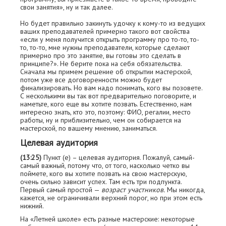
свои занятия», ну и так далее.
Но будет правильно закинуть удочку к кому-то из ведущих
ваших преподавателей примерно такого вот свойства
«если у меня получится открыть программу про то-то, то-
то, то-то, мне нужны преподаватели, которые сделают
примерно про это занятие, вы готовы это сделать в
принципе?». Не берите пока на себя обязательства.
Сначала мы примем решение об открытии мастерской,
потом уже все договоренности можно будет
финализировать. Но вам надо понимать, кого вы позовете.
С несколькими вы так вот предварительно поговорите, и
наметьте, кого еще вы хотите позвать. Естественно, нам
интересно знать, кто это, поэтому: ФИО, регалии, место
работы, ну и приблизительно, чем он собирается на
мастерской, по вашему мнению, заниматься.
Целевая аудитория
(13:25)
Пункт (е) – целевая аудитория. Пожалуй, самый-
самый важный, потому что, от того, насколько четко вы
поймете, кого вы хотите позвать на свою мастерскую,
очень сильно зависит успех. Там есть три подпункта.
Первый самый простой —
возраст участников.
Мы никогда,
кажется, не ограничивали верхний порог, но при этом есть
нижний.
На «Летней школе» есть разные мастерские: некоторые