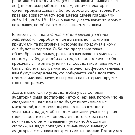
работают со школьниками (со школьниками, начиная с 14
лет), некоторые работают со студентами, некоторые
ориентированы даже на более взрослую аудиторию. Как
правило возраст участников дается двумя градациями:
либо 14+, либо 18+. Можно как-то указать какие-то другие
пожелания, но обычно это оказывается лишним.
Важнее пункт два:
кто для вас идеальный участник
мастерской.
Попробуйте представить, вот то, что вы
придумали, та программа, которую вы придумали, кому
она будет интересна. Либо это программа такая
общеобразовательная, развивающая какие-то умения, и
поэтому вы будете отбирать тех, кто просто хочет себя
прокачать в, не знаю, умении танцевать, такое тоже может
быть. Либо эта программа достаточно профессиональная, и
вам будут интересны те, кто собирается себя посвятить
географической науке, и вы ровно на них ориентируете
свою программу.
Здесь нужно как-то угадать, чтобы у вас целевая
аудитория была достаточно четко очерчена, потому что на
следующем шаге вам надо будет писать описание
мастерской, и оно ориентировано на конкретного
участника, и надо, чтобы в этом описании участник узнал
свой запрос, и к вам пошел. Для этого как раз надо
понимать, кто он — идеальный участник. А с другой
стороны, не надо попадать в очень узкую целевую
аудиторию с слишком конкретными запросами. Потому что