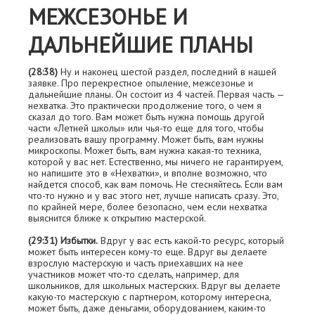
МЕЖСЕЗОНЬЕ И
ДАЛЬНЕЙШИЕ ПЛАНЫ
(28:38)
Ну и наконец шестой раздел, последний в нашей
заявке. Про перекрeстное опыление, межсезонье и
дальнейшие планы. Он состоит из 4 частей. Первая часть —
нехватка. Это практически продолжение того, о чем я
сказал до того. Вам может быть нужна помощь другой
части «Летней школы» или чья-то ещe для того, чтобы
реализовать вашу программу. Может быть, вам нужны
микроскопы. Может быть, вам нужна какая-то техника,
которой у вас нет. Естественно, мы ничего не гарантируем,
но напишите это в «Нехватки», и вполне возможно, что
найдeтся способ, как вам помочь. Не стесняйтесь. Если вам
что-то нужно и у вас этого нет, лучше написать сразу. Это,
по крайней мере, более безопасно, чем если нехватка
выяснится ближе к открытию мастерской.
(29:31) Избытки.
Вдруг у вас есть какой-то ресурс, который
может быть интересен кому-то ещe. Вдруг вы делаете
взрослую мастерскую и часть приехавших на неe
участников может что-то сделать, например, для
школьников, для школьных мастерских. Вдруг вы делаете
какую-то мастерскую с партнeром, которому интересна,
может быть, даже деньгами, оборудованием, каким-то