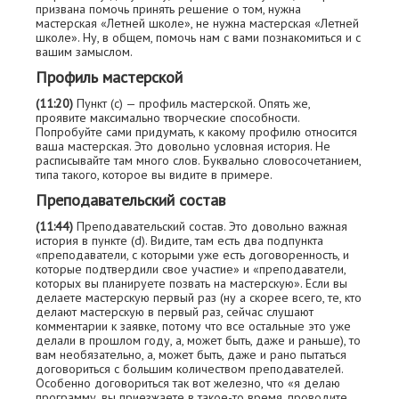
призвана помочь принять решение о том, нужна
мастерская «Летней школе», не нужна мастерская «Летней
школе». Ну, в общем, помочь нам с вами познакомиться и с
вашим замыслом.
Профиль мастерской
(11:20)
Пункт (с) — профиль мастерской. Опять же,
проявите максимально творческие способности.
Попробуйте сами придумать, к какому профилю относится
ваша мастерская. Это довольно условная история. Не
расписывайте там много слов. Буквально словосочетанием,
типа такого, которое вы видите в примере.
Преподавательский состав
(11:44)
Преподавательский состав. Это довольно важная
история в пункте (d). Видите, там есть два подпункта
«преподаватели, с которыми уже есть договоренность, и
которые подтвердили свое участие» и «преподаватели,
которых вы планируете позвать на мастерскую». Если вы
делаете мастерскую первый раз (ну а скорее всего, те, кто
делают мастерскую в первый раз, сейчас слушают
комментарии к заявке, потому что все остальные это уже
делали в прошлом году, а, может быть, даже и раньше), то
вам необязательно, а, может быть, даже и рано пытаться
договориться с большим количеством преподавателей.
Особенно договориться так вот железно, что «я делаю
программу, вы приезжаете в такое-то время, проводите