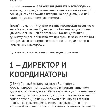
команда.
Второй момент —
для кого вы делаете мастерскую
, на
какую аудиторию, и зачем этой аудитории вы нужны. Это,
пожалуй, самая сложная история на подумать; и о ней
надо подумать в первую очередь.
Третий момент —
что такого ваша мастерская несет
, чего
нету больше нигде. Ну или почти больше нигде. В чем
уникальность вашей программы? Какие дефициты
существующего общества эта программа закрывает? Вот
это три главных стартовых момента: с кем, для кого, и
почему это так хорошо.
Ну а дальше мы можем прямо идти по заявке.
1 — ДИРЕКТОР И
КООРДИНАТОРЫ
(02:44)
Первый раздел заявки: «Директор и
координаторы». Там указано, что в координационном
ядре мастерской должно быть как минимум три человека.
Как они будут делить между собой полномочия — это
вопрос второй, но из них должен быть кто-то главный.
Главный с точки зрения «Летней школы»: то есть, нам
должно быть понятно, с кем мы держим коммуникацию. И,