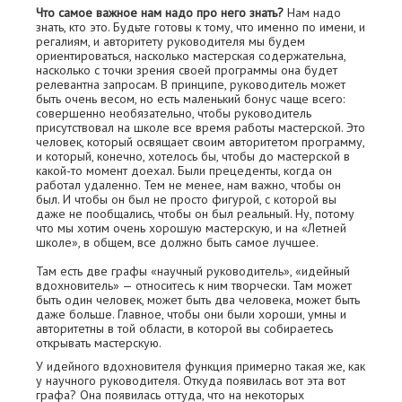
Что самое важное нам надо про него знать?
Нам надо
знать, кто это. Будьте готовы к тому, что именно по имени, и
регалиям, и авторитету руководителя мы будем
ориентироваться, насколько мастерская содержательна,
насколько с точки зрения своей программы она будет
релевантна запросам. В принципе, руководитель может
быть очень весом, но есть маленький бонус чаще всего:
совершенно необязательно, чтобы руководитель
присутствовал на школе все время работы мастерской. Это
человек, который освящает своим авторитетом программу,
и который, конечно, хотелось бы, чтобы до мастерской в
какой-то момент доехал. Были прецеденты, когда он
работал удаленно. Тем не менее, нам важно, чтобы он
был. И чтобы он был не просто фигурой, с которой вы
даже не пообщались, чтобы он был реальный. Ну, потому
что мы хотим очень хорошую мастерскую, и на «Летней
школе», в общем, все должно быть самое лучшее.
Там есть две графы «научный руководитель», «идейный
вдохновитель» — относитесь к ним творчески. Там может
быть один человек, может быть два человека, может быть
даже больше. Главное, чтобы они были хороши, умны и
авторитетны в той области, в которой вы собираетесь
открывать мастерскую.
У идейного вдохновителя функция примерно такая же, как
у научного руководителя. Откуда появилась вот эта вот
графа? Она появилась оттуда, что на некоторых