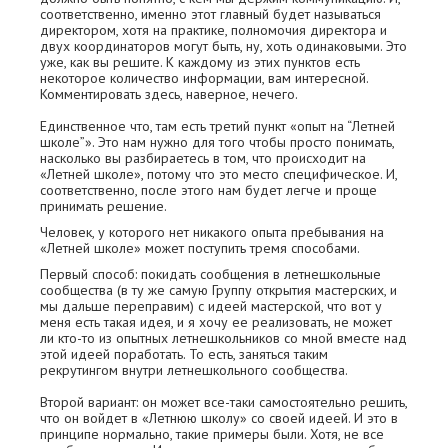
соответственно, именно этот главный будет называться
директором, хотя на практике, полномочия директора и
двух координаторов могут быть, ну, хоть одинаковыми. Это
уже, как вы решите. К каждому из этих пунктов есть
некоторое количество информации, вам интересной.
Комментировать здесь, наверное, нечего.
Единственное что, там есть третий пункт «опыт на “Летней
школе”». Это нам нужно для того чтобы просто понимать,
насколько вы разбираетесь в том, что происходит на
«Летней школе», потому что это место специфическое. И,
соответственно, после этого нам будет легче и проще
принимать решение.
Человек, у которого нет никакого опыта пребывания на
«Летней школе» может поступить тремя способами.
Первый способ: покидать сообщения в летнешкольные
сообщества (в ту же самую Группу открытия мастерских, и
мы дальше переправим) с идеей мастерской, что вот у
меня есть такая идея, и я хочу ее реализовать, не может
ли кто-то из опытных летнешкольников со мной вместе над
этой идеей поработать. То есть, заняться таким
рекрутингом внутри летнешкольного сообщества.
Второй вариант: он может все-таки самостоятельно решить,
что он войдет в «Летнюю школу» со своей идеей. И это в
принципе нормально, такие примеры были. Хотя, не все