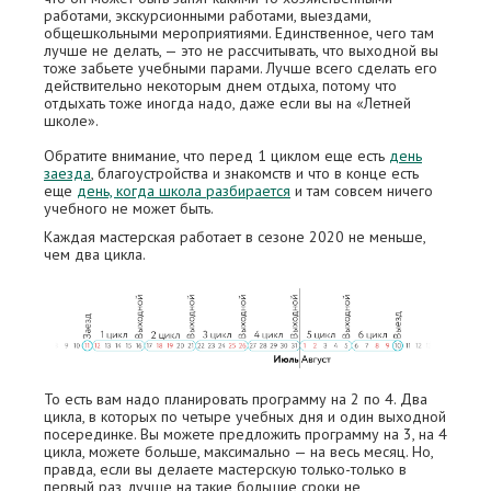
работами, экскурсионными работами, выездами,
общешкольными мероприятиями. Единственное, чего там
лучше не делать, — это не рассчитывать, что выходной вы
тоже забьeте учебными парами. Лучше всего сделать его
действительно некоторым днем отдыха, потому что
отдыхать тоже иногда надо, даже если вы на «Летней
школе».
Обратите внимание, что перед 1 циклом ещe есть
день
заезда
, благоустройства и знакомств и что в конце есть
ещe
день, когда школа разбирается
и там совсем ничего
учебного не может быть.
Каждая мастерская работает в сезоне 2020 не меньше,
чем два цикла.
То есть вам надо планировать программу на 2 по 4. Два
цикла, в которых по четыре учебных дня и один выходной
посерединке. Вы можете предложить программу на 3, на 4
цикла, можете больше, максимально — на весь месяц. Но,
правда, если вы делаете мастерскую только-только в
первый раз, лучше на такие большие сроки не