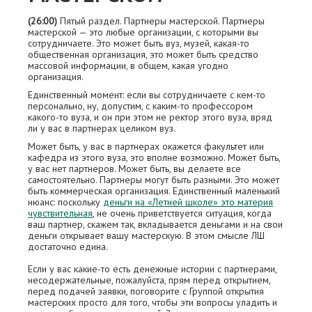
(26:00)
Пятый раздел. Партнeры мастерской. Партнeры
мастерской — это любые организации, с которыми вы
сотрудничаете. Это может быть вуз, музей, какая-то
общественная организация, это может быть средство
массовой информации, в общем, какая угодно
организация.
Единственный момент: если вы сотрудничаете с кем-то
персонально, ну, допустим, с каким-то профессором
какого-то вуза, и он при этом не ректор этого вуза, вряд
ли у вас в партнeрах целиком вуз.
Может быть, у вас в партнeрах окажется факультет или
кафедра из этого вуза, это вполне возможно. Может быть,
у вас нет партнеров. Может быть, вы делаете все
самостоятельно. Партнeры могут быть разными. Это может
быть коммерческая организация. Единственный маленький
нюанс: поскольку
деньги на «Летней школе» это материя
чувствительная
, не очень приветствуется ситуация, когда
ваш партнер, скажем так, вкладывается деньгами и на свои
деньги открывает вашу мастерскую. В этом смысле ЛШ
достаточно едина.
Если у вас какие-то есть денежные истории с партнeрами,
несодержательные, пожалуйста, прям перед открытием,
перед подачей заявки, поговорите с Группой открытия
мастерских просто для того, чтобы эти вопросы уладить и