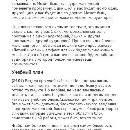
замахиваться. Может быть, вы внутри мастерской
поменяете программу. Один цикл у вас будет что-то одно,
другой цикл у вас будет что-то другое. Может быть,
вместе с этим поменяется даже немножечко аудитория.
Но, единственное, что очень не советуем, это пытаться
сделать так, что у вас 1 цикл, четырехдневный, одна
программа с одной аудиторией, 2 цикл — другая
программа с другой аудиторией. Просто пять дней очень
мало, для того, чтобы люди вошли в само пространство
«Летней школы» и эффект для них будет сильно-сильно
меньше. Да в общем и вам очень сложно будет работать с
аудиторией, с которой толком не успеваешь
познакомиться.
Учебный план
(24:07)
Раздел про учебный план. Не надо там писать
сейчас — хотя нет, ну что значит не надо. Если у вас все
готово, то пишите. Но вообще, не надо там писать с
точностью до занятия. На уровне заявки интересны скорее
как новые учебные блоки. Сколько их там — три, четыре.
Это может быть, допустим, блок теоретического введения
в предмет мастерской, блок практикумов, блок разговоров
с людьми, которые успешны в этой области и блок
самостоятельной работы, может быть, что-то такое.
Чтобы нам было понятнее, что в этом самом блоке есть,