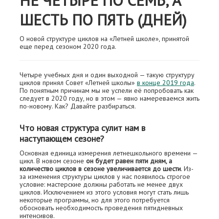
НЕ ЧЕТЫРЕ ПО СЕМЬ, А
ШЕСТЬ ПО ПЯТЬ (ДНЕЙ)
О новой структуре циклов на «Летней школе», принятой
еще перед сезоном 2020 года.
Четыре учебных дня и один выходной — такую структуру
циклов принял Совет «Летней школы»
в конце 2019 года
.
По понятным причинам мы не успели её попробовать как
следует в 2020 году, но в этом — явно намереваемся жить
по-новому. Как? Давайте разбираться.
Что новая структура сулит нам в
наступающем сезоне?
Основная единица измерения летнешкольного времени —
цикл. В новом сезоне
он будет равен пяти дням, а
количество циклов в сезоне увеличивается до шести
. Из-
за изменения структуры циклов у нас появилось строгое
условие: мастерские должны работать не менее двух
циклов. Исключением из этого условия могут стать лишь
некоторые программы, но для этого потребуется
обосновать необходимость проведения пятидневных
интенсивов.