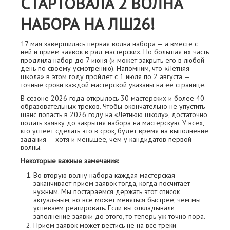
СТАРТОВАЛА 2 ВОЛНА
НАБОРА НА ЛШ26!
17 мая завершилась первая волна набора — а вместе с
ней и прием заявок в ряд мастерских. Но большая их часть
продлила набор до 7 июня (и может закрыть его в любой
день по своему усмотрению). Напомним, что «Летняя
школа» в этом году пройдет с 1 июля по 2 августа —
точные сроки каждой мастерской указаны на ее странице.
В сезоне 2026 года открылось 30 мастерских и более 40
образовательных треков. Чтобы окончательно не упустить
шанс попасть в 2026 году на «Летнюю школу», достаточно
подать заявку до закрытия набора на мастерскую. У всех,
кто успеет сделать это в срок, будет время на выполнение
задания — хотя и меньшее, чем у кандидатов первой
волны.
Некоторые важные замечания:
Во вторую волну набора каждая мастерская
заканчивает прием заявок тогда, когда посчитает
нужным. Мы постараемся держать этот список
актуальным, но все может меняться быстрее, чем мы
успеваем реагировать. Если вы откладывали
заполнение заявки до этого, то теперь уж точно пора.
Прием заявок может вестись не на все треки