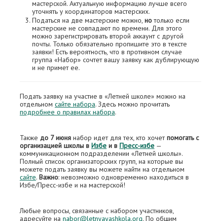
мастерской. Актуальную информацию лучше всего
уточнять у координаторов мастерских.
Податься на две мастерские можно,
но
только если
мастерские не совпадают по времени. Для этого
можно зарегистрировать второй аккаунт с другой
почты. Только обязательно пропишите это в тексте
заявки! Есть вероятность, что в противном случае
группа «Набор» сочтет вашу заявку как дублирующую
и не примет ее.
Подать заявку на участие в «Летней школе» можно на
отдельном
сайте набора
. Здесь можно прочитать
подробнее о правилах набора
.
Также
до 7 июня
набор идет для тех, кто хочет
помогать с
организацией школы в
Избе
и в
Пресс-избе
—
коммуникационном подразделении «Летней школы».
Полный список организаторских групп, на которые вы
можете подать заявку вы можете найти на отдельном
сайте
.
Важно
: невозможно одновременно находиться в
Избе/Пресс-избе и на мастерской!
Любые вопросы, связанные с набором участников,
адресуйте на
nabor@letnyayashkola.org
. По общим