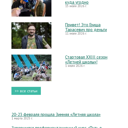
куда угодно
15 июля 2026 г.
Привет! Это Гриша
Тарасевич про деньги
11 июля 2026 г.
Стартовал XXIII сезон
«Летней школы»!
1 июля 2026 г.
>> все статьи
20-23 февраля прошла Зимняя «Летняя школа»
1 марта 2025 г.
Завершился профориентационный курс «Путь в