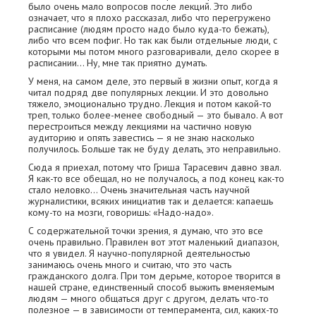
было очень мало вопросов после лекций. Это либо
означает, что я плохо рассказал, либо что перегружено
расписание (людям просто надо было куда-то бежать),
либо что всем пофиг. Но так как были отдельные люди, с
которыми мы потом много разговаривали, дело скорее в
расписании… Ну, мне так приятно думать.
У меня, на самом деле, это первый в жизни опыт, когда я
читал подряд две популярных лекции. И это довольно
тяжело, эмоционально трудно. Лекция и потом какой-то
треп, только более-менее свободный — это бывало. А вот
перестроиться между лекциями на частично новую
аудиторию и опять завестись — я не знаю насколько
получилось. Больше так не буду делать, это неправильно.
Сюда я приехал, потому что Гриша Тарасевич давно звал.
Я как-то все обещал, но не получалось, а под конец как-то
стало неловко… Очень значительная часть научной
журналистики, всяких инициатив так и делается: капаешь
кому-то на мозги, говоришь: «Надо-надо».
С содержательной точки зрения, я думаю, что это все
очень правильно. Правилен вот этот маленький диапазон,
что я увидел. Я научно-популярной деятельностью
занимаюсь очень много и считаю, что это часть
гражданского долга. При том дерьме, которое творится в
нашей стране, единственный способ выжить вменяемым
людям — много общаться друг с другом, делать что-то
полезное — в зависимости от темперамента, сил, каких-то