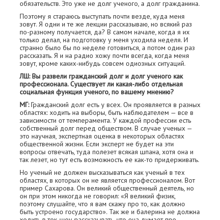
обязательств. Это уже не долг ученого, а долг гражданина.
Поэтому я стараюсь выступать почти везде, куда меня
зовут. Я одни и те же лекции рассказываю, но всякий раз
по-разному получается, да? В самом начале, когда я их
только делал, на подготовку у меня уходила неделя. И
странно было бы по неделе готовиться, а потом один раз
рассказать. Я и на радио хожу почти всегда, когда меня
зовут, кроме каких-нибудь совсем одиозных ситуаций.
ЛШ: Вы развели гражданский долг и долг ученого как
профессионала. Существует ли какая-либо отдельная
социальная функция ученого, по вашему мнению?
МГ:
Гражданский долг есть у всех. Он проявляется в разных
областях: ходить на выборы, быть наблюдателем — все в
зависимости от темперамента. У каждой профессии есть
собственный долг перед обществом. В случае ученых —
это научная, экспертная оценка в некоторых областях
общественной жизни. Если эксперт не будет на эти
вопросы отвечать, туда полезет всякая шпана, хотя она и
так лезет, но тут есть возможность ее как-то придерживать.
Но ученый не должен высказываться как ученый в тех
областях, в которых он не является профессионалом. Вот
пример Сахарова. Он великий общественный деятель, но
он при этом никогда не говорил: «Я великий физик,
поэтому слушайте, что я вам скажу про то, как должно
быть устроено государство». Так же и балерина не должна
ходить в ток-шоу рассказывать, что она думает про