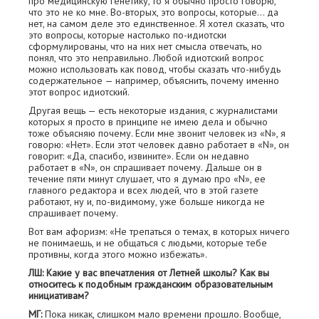
про медицинскую генетику, то я обычно просто говорю,
что это не ко мне. Во-вторых, это вопросы, которые… да
нет, на самом деле это единственное. Я хотел сказать, что
это вопросы, которые настолько по-идиотски
сформулированы, что на них нет смысла отвечать, но
понял, что это неправильно. Любой идиотский вопрос
можно использовать как повод, чтобы сказать что-нибудь
содержательное — например, объяснить, почему именно
этот вопрос идиотский.
Другая вещь — есть некоторые издания, с журналистами
которых я просто в принципе не имею дела и обычно
тоже объясняю почему. Если мне звонит человек из «N», я
говорю: «Нет». Если этот человек давно работает в «N», он
говорит: «Да, спасибо, извините». Если он недавно
работает в «N», он спрашивает почему. Дальше он в
течение пяти минут слушает, что я думаю про «N», ее
главного редактора и всех людей, что в этой газете
работают, ну и, по-видимому, уже больше никогда не
спрашивает почему.
Вот вам афоризм: «Не трепаться о темах, в которых ничего
не понимаешь, и не общаться с людьми, которые тебе
противны, когда этого можно избежать».
ЛШ: Какие у вас впечатления от Летней школы? Как вы
относитесь к подобным гражданским образовательным
инициативам?
МГ:
Пока никак, слишком мало времени прошло. Вообще,