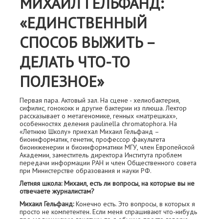
МИХАИЛ ГЕЛЬФАНД:
«ЕДИНСТВЕННЫЙ
СПОСОБ ВЫЖИТЬ –
ДЕЛАТЬ ЧТО-ТО
ПОЛЕЗНОЕ»
Первая пара. Актовый зал. На сцене - хелиобактерия,
сифилис, гонококк и другие бактерии из плюша. Лектор
рассказывает о метагеномике, генных «матрешках»,
особенностях деления paulinella chromatophora. На
«Летнюю Школу» приехал Михаил Гельфанд –
биоинформатик, генетик, профессор факультета
биоинженерии и биоинформатики МГУ, член Европейской
Академии, заместитель директора Института проблем
передачи информации РАН и член Общественного совета
при Министерстве образования и науки РФ.
Летняя школа: Михаил, есть ли вопросы, на которые вы не
отвечаете журналистам?
Михаил Гельфанд:
Конечно есть. Это вопросы, в которых я
просто не компетентен. Если меня спрашивают что-нибудь