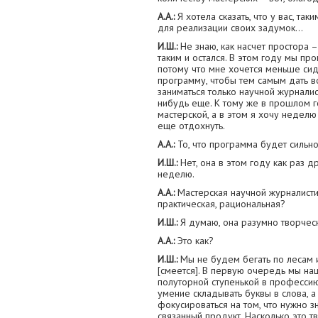
А.А.:
Я хотела сказать, что у вас, та
для реализации своих задумок…
И.Ш.:
Не знаю, как насчет простора 
таким и остался. В этом году мы пр
потому что мне хочется меньше сид
программу, чтобы тем самым дать 
заниматься только научной журналис
нибудь еще. К тому же в прошлом 
мастерской, а в этом я хочу неделю
еще отдохнуть.
А.А.:
То, что программа будет сильн
И.Ш.:
Нет, она в этом году как раз д
неделю.
А.А.:
Мастерская научной журналистик
практическая, рациональная?
И.Ш.:
Я думаю, она разумно творчес
А.А.:
Это как?
И.Ш.:
Мы не будем бегать по лесам 
[смеется]. В первую очередь мы нац
полуторной ступенькой в профессию, 
умение складывать буквы в слова, 
фокусироваться на том, что нужно зн
связанный продукт. Насколько это т