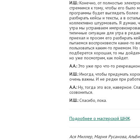
И.Ш.:
Конечно, от полностью электр
стремимся к тому, чтобы его было 
программы будет выглядеть более и
разбирать кейсы и тексты, а в остал
коллективно штурмовать. Я думаю, ч
утра мы устраиваем импровизирова
типичные ситуации для утра в редак
приехал и просим его разбирать кей
пытаемся воспроизвести какие-то ве
пользоваться каким-то приемом. Но 
подберется хорошая, то мы дойдем 
но уже посмотрим, как пойдет.
А.А.:
Это уже про что-то рекреацион
И.Ш.:
Иногда, чтобы придумать хоро
очень важны. И не редки при работе
А.А.:
Ну, тогда это все, наверное. С
созвониться.
И.Ш.:
Спасибо, пока.
Подробнее о мастерской ШНЖ
.
Ася Миллер, Мария Русанова, Альб