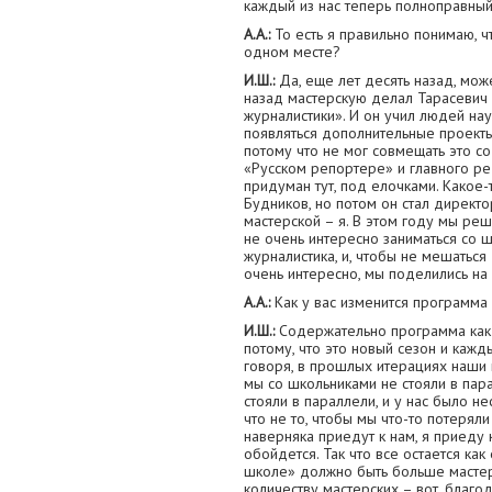
каждый из нас теперь полноправный 
А.А.:
То есть я правильно понимаю, ч
одном месте?
И.Ш.:
Да, еще лет десять назад, може
назад мастерскую делал Тарасевич
журналистики». И он учил людей нау
появляться дополнительные проекты.
потому что не мог совмещать это с
«Русском репортере» и главного ре
придуман тут, под елочками. Какое
Будников, но потом он стал директ
мастерской – я. В этом году мы реш
не очень интересно заниматься со ш
журналистика, и, чтобы не мешаться 
очень интересно, мы поделились на
А.А.:
Как у вас изменится программа 
И.Ш.:
Содержательно программа как-т
потому, что это новый сезон и кажд
говоря, в прошлых итерациях наши 
мы со школьниками не стояли в пар
стояли в параллели, и у нас было н
что не то, чтобы мы что-то потерял
наверняка приедут к нам, я приеду к
обойдется. Так что все остается как
школе» должно быть больше мастерс
количеству мастерских – вот, благод