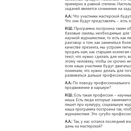
примерно в равной степени. Настоль
задачей является сочинение на зад
А.А.:
Что участники мастерской будут
Что они будут представлять – есть 
И.Ш.:
Программа построена таким об
базовые скиллы, необходимые для т
научной журналистике, то есть как п
разговор о том, как заниматься бол
качестве презента, мы устроим питч
продать нам, как старшим коллегам 
текст, что нужно сделать для него, 
этому человеку, чтобы он срочно им 
если наши участники будут двигатьс
понимали, что нужно делать для того
развиваться дальше профессиональ
А.А.:
По поводу профессионального р
продвижение в карьере?
И.Ш.:
Есть такая профессия – научный
ниша. Есть люди которые занимаются
пишет про культуру, социальную жу
наша программа построена так, чтоб
журналистике. Это сугубо профессио
А.А.:
Так, у нас остался последний в
день на мастерской?