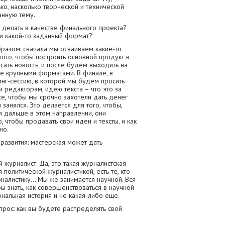
ко, насколько творческой и технической
анную тему.
 делать в качестве финального проекта?
ли какой-то заданный формат?
разом: сначала мы осваиваем какие-то
ого, чтобы построить основной продукт в
исать новость, и после будем выходить на
ее крупными форматами. В финале, в
инг-сессию, в которой мы будем просить
и редакторам, идею текста – что это за
все, чтобы мы срочно захотели дать денег
занялся. Это делается для того, чтобы,
я дальше в этом направлении, они
, чтобы продавать свои идеи и тексты, и как
но.
азвития: мастерская может дать
 журналист. Да, это такая журналистская
 политической журналистикой, есть те, кто
рналистику… Мы же занимается научной. Вся
ы знать, как совершенствоваться в научной
нальная история и не какая-либо еще.
опрос: как вы будете распределять свой