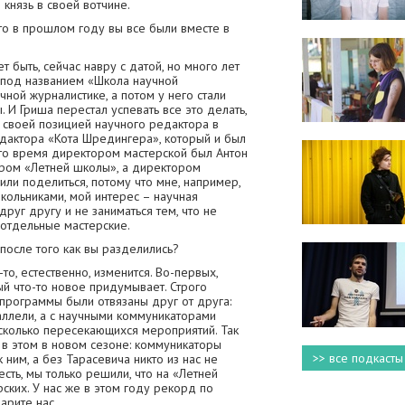
князь в своей вотчине.
то в прошлом году вы все были вместе в
т быть, сейчас навру с датой, но много лет
 под названием «Школа научной
чной журналистике, а потом у него стали
 И Гриша перестал успевать все это делать,
о своей позицией научного редактора в
дактора «Кота Шредингера», который и был
-то время директором мастерской был Антон
ором «Летней школы», а директором
или поделиться, потому что мне, например,
кольниками, мой интерес – научная
друг другу и не заниматься тем, что не
 отдельные мастерские.
после того как вы разделились?
о, естественно, изменится. Во-первых,
ый что-то новое придумывает. Строго
программы были отвязаны друг от друга:
аллели, а с научными коммуникаторами
есколько пересекающихся мероприятий. Так
и в этом в новом сезоне: коммуникаторы
>> все подкасты
 ним, а без Тарасевича никто из нас не
 есть, мы только решили, что на «Летней
ких. У нас же в этом году рекорд по
арите нас.