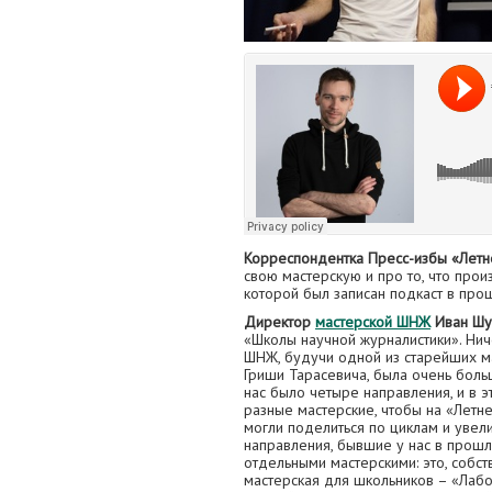
Корреспондентка Пресс-избы «Летн
свою мастерскую и про то, что произ
которой был записан подкаст в про
Директор
мастерской ШНЖ
Иван Шу
«Школы научной журналистики». Нич
ШНЖ, будучи одной из старейших м
Гриши Тарасевича, была очень боль
нас было четыре направления, и в 
разные мастерские, чтобы на «Летн
могли поделиться по циклам и увели
направления, бывшие у нас в прошл
отдельными мастерскими: это, собст
мастерская для школьников – «Лабо