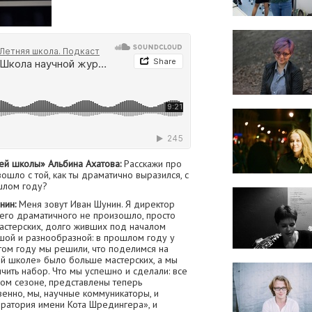
ей школы» Альбина Ахатова:
Расскажи про
ошло с той, как ты драматично выразился, с
шлом году?
нин:
Меня зовут Иван Шунин. Я директор
его драматичного не произошло, просто
астерских, долго живших под началом
шой и разнообразной: в прошлом году у
этом году мы решили, что поделимся на
ей школе» было больше мастерских, а мы
чить набор. Что мы успешно и сделали: все
ом сезоне, представлены теперь
венно, мы, научные коммуникаторы, и
ратория имени Кота Шредингера», и