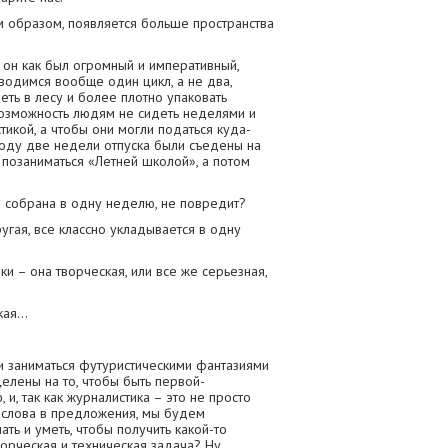
ким образом, появляется больше пространства
– он как был огромный и императивный,
оводимся вообще один цикл, а не два,
еть в лесу и более плотно упаковать
возможность людям не сидеть неделями и
тикой, а чтобы они могли податься куда-
году две недели отпуска были съедены на
 позаниматься «Летней школой», а потом
о собрана в одну неделю, не повредит?
ругая, все классно укладывается в одну
и – она творческая, или все же серьезная,
кая…
и заниматься футуристическими фантазиями
елены на то, чтобы быть первой-
и, так как журналистика – это не просто
а слова в предложения, мы будем
ать и уметь, чтобы получить какой-то
ворческая и техническая задача? Ну,