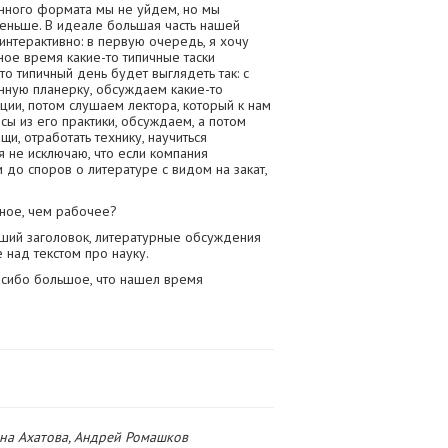
онного формата мы не уйдем, но мы
меньше. В идеале большая часть нашей
нтерактивно: в первую очередь, я хочу
ьное время какие-то типичные таски
то типичный день будет выглядеть так: с
нную планерку, обсуждаем какие-то
ции, потом слушаем лектора, который к нам
сы из его практики, обсуждаем, а потом
щи, отработать технику, научиться
я не исключаю, что если компания
до споров о литературе с видом на закат,
ное, чем рабочее?
ший заголовок, литературные обсуждения
 над текстом про науку.
пасибо большое, что нашел время
ина Ахатова, Андрей Ромашков