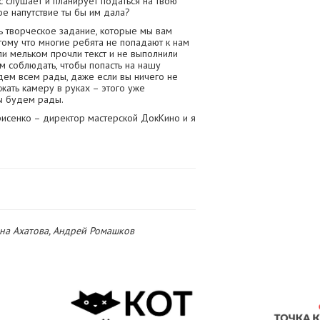
ас слушает и планирует податься на твою
ое напутствие ты бы им дала?
ь творческое задание, которые мы вам
тому что многие ребята не попадают к нам
ли мельком прочли текст и не выполнили
м соблюдать, чтобы попасть на нашу
удем всем рады, даже если вы ничего не
жать камеру в руках – этого уже
ы будем рады.
рисенко – директор мастерской ДокКино и я
ина Ахатова, Андрей Ромашков