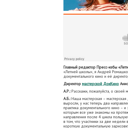
Главный редактор Пресс-избы «Лет
«Летней школы», я Андрей Ромашков
документального кино и её директор
Директор
мастерской ДокКино
Анис
А.Р.:
Расскажи, пожалуйста, о своей 
А.Б.:
Наша мастерская – мастерская д
выросли, у нас теперь два направл
практика документального кино – и 
которым все уже знакомы на протяж
направления после 4 цикла пользую
в том, что участники за две недели
короткую документальную зарисовку