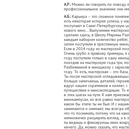
А.Р.:
Можно ли говорить по поводу п
профессиональное значение они им
А.Б.:
Карьера – это сложное понятие в
есть некоторая история успеха, у н
поступают в Санкт-Петербургскую ш
нового кино… Выпускники мастерской
сделали здесь, в Школу Марины Раз
каждым набором количество ребят, 
затем поступили в престижную кинош
Если в 2014 году из мастерской пос
Очень грубо я привожу примеры, я 
году поступили только в одну киношк
поездив на мастерскую года три, п
Разбежкиной в киношколу с зарисов
году. То есть, мастерская – это база
Ты после мастерской оглядываешьс
больше замечаешь деталей, героев,
вдруг нашел соратников и коллег, 
путешествия и киноэкспедиции. То ес
в этих шагах на пути. К нам приезж
кинокампусах, но всё равно мастер
каком бы этапе ты ни был. И с наши
занимаются и снимают, мы всегда о
что-то поснимать, потому что на как
немножечко расширять взгляд, а в эт
ты видишь и фиксируешь кино вокруг
нечего. Да, можно сказать, что маст