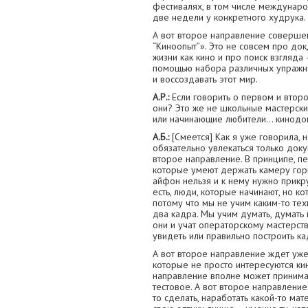
фестивалях, в том числе международ
две недели у конкретного худрука.
А вот второе направление соверше
“Киноопыт”». Это не совсем про док
жизни как кино и про поиск взгляда –
помощью набора различных упражне
и воссоздавать этот мир.
А.Р.:
Если говорить о первом и второ
они? Это же не школьные мастерск
или начинающие любители… кинодо
А.Б.:
[Смеется] Как я уже говорила, н
обязательно увлекаться только док
второе направление. В принципе, п
которые умеют держать камеру гори
айфон нельзя и к нему нужно прикрут
есть, люди, которые начинают, но к
потому что мы не учим каким-то тех
два кадра. Мы учим думать, думать 
они и учат операторскому мастерству,
увидеть или правильно построить ка
А вот второе направление ждет уж
которые не просто интересуются ки
направление вполне может принимат
тестовое. А вот второе направлени
то сделать, наработать какой-то мат