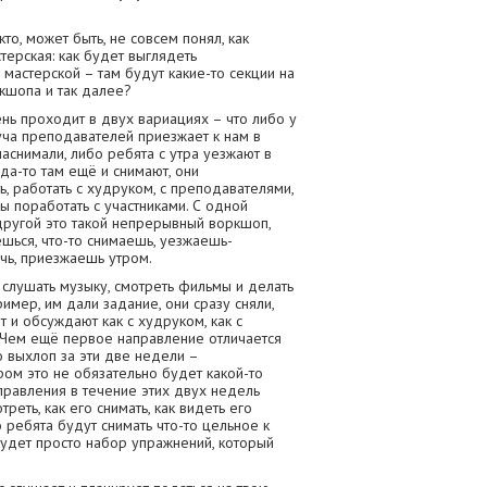
кто, может быть, не совсем понял, как
терская: как будет выглядеть
 мастерской – там будут какие-то секции на
кшопа и так далее?
ь проходит в двух вариациях – что либо у
куча преподавателей приезжает к нам в
наснимали, либо ребята с утра уезжают в
да-то там ещё и снимают, они
, работать с худруком, с преподавателями,
ы поработать с участниками. С одной
с другой это такой непрерывный воркшоп,
ешься, что-то снимаешь, уезжаешь-
чь, приезжаешь утром.
 слушать музыку, смотреть фильмы и делать
мер, им дали задание, они сразу сняли,
 и обсуждают как с худруком, как с
. Чем ещё первое направление отличается
о выхлоп за эти две недели –
ром это не обязательно будет какой-то
правления в течение этих двух недель
треть, как его снимать, как видеть его
о ребята будут снимать что-то цельное к
будет просто набор упражнений, который