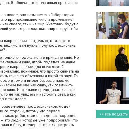
ных. В общем, это интенсивная практика за
нно новое, оно называется «Лаборатория
, это про проживание кино и проживание
 как своего, так и на мир. Участники будут с
ний учиться разглядывать мир вокруг себя
м направлении – отдельно, то для кого
ие: видимо, вам нужны полупрофессионалы
ка?
е только кинодока, но и в принципе кино. Не
ументальным кино, чтобы податься на наше
ервое направление для всех: людей,
зонтально, понимают, что просто снимать на
ить какие-то объективы и какой-то звук. То
оторые в теме и имеют базовые навыки,
ническим вещам: как снять, как соединить
про кино. И все наши преподаватели, если
 то не как увидеть и настроить свет, а как
др и так далее.
е более-менее профессионалов, людей,
но со стороны, потому что первое
>> все подкасты
ь таких ребят, если они сделают хорошее
е – это люди, которые уже попробовали что-
ериал и базу, и теперь пытаются настроить