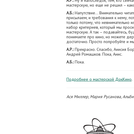
А.Р.:
Ну и напоследок, тем, кто сейч
мастерскую, но еще не решил – как
А.Б.:
Напутствие… Внимательно читат
присылаем, и требования к нему, по
только потому, что невнимательно и
набор критериев, который мы проси
мастерскую. А так – подавайтесь, б
понимаете про кино, но можете дер
достаточно. Просто попробуйте и м
А.Р.:
Прекрасно. Спасибо, Анисия Бо
Андрей Ромашков. Пока, Анис.
А.Б.:
Пока.
Подробнее о мастерской ДокКино
.
Ася Миллер, Мария Русанова, Альб