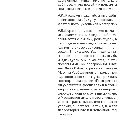
свою оптику лучше – именно ту, кот
себя все, иначе подойти к привычны
поделиться им с коллегами, посмотр
А.Р.:
Расскажи, пожалуйста, про себя 
занимаются как будут участвовать в
деятельности участников мастерски
А.Б.:
Кураторов у нас пятеро на данн
или иначе связаны с видео либо теа
занимается съёмками, режиссурой, т
свободное время ведёт телеграм-ка
какими-то видео-зарисовками – не л
вещи… И так далее. Все люди связа
вплести творчество в свою жизнь, б
индивидуально, мне кажется, не сто
помогаем нашим программам, а вот
это Дима Кубасов, режиссер докуме
Марины Разбежкиной, он делает кин
курсовой, а после выпуска продолж
посмотреть на том же «Пилигриме» 
он участвует в фестивалях и в этом
второго направления, лаборатории 
режиссер монтажа, он выпускник ч
в Московской школе нового кино, о
денек – рассказывать про монтаж, 
увлекло, он остался на три дня, а т
лаборатория, где в интенсивном фо
смотрите…