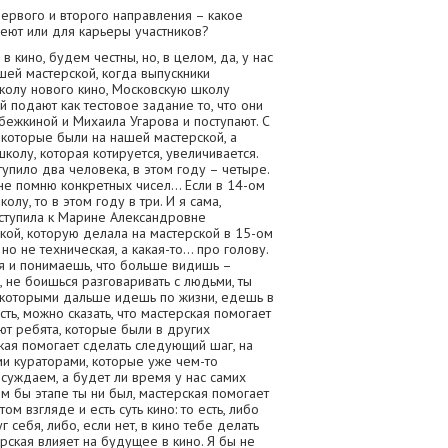
ервого и второго направления – какое
еют или для карьеры участников?
 кино, будем честны, но, в целом, да, у нас
ашей мастерской, когда выпускники
колу нового кино, Московскую школу
 подают как тестовое задание то, что они
бежкиной и Михаила Угарова и поступают. С
которые были на нашей мастерской, а
колу, которая котируется, увеличивается.
тупило два человека, в этом году – четыре.
не помню конкретных чисел… Если в 14-ом
олу, то в этом году в три. И я сама,
оступила к Марине Александровне
кой, которую делала на мастерской в 15-ом
, но не техническая, а какая-то… про голову.
я и понимаешь, что больше видишь –
 не боишься разговаривать с людьми, ты
с которыми дальше идешь по жизни, едешь в
ть, можно сказать, что мастерская помогает
ают ребята, которые были в других
ская помогает сделать следующий шаг, на
ми кураторами, которые уже чем-то
бсуждаем, а будет ли время у нас самих
ом бы этапе ты ни был, мастерская помогает
ом взгляде и есть суть кино: то есть, либо
 себя, либо, если нет, в кино тебе делать
ерская влияет на будущее в кино. Я бы не