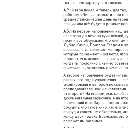
сказала про карьеру, это сложно.
А.Р.:
Я тебя понял. А теперь для тех, 
работает «Летняя школа» и твоя мас
среднестатистический день на твоей
лекции или всё будет в режиме вор
А.Б.:
На первом направлении наш ден
нас с утра до вечера куча лекций, 
гости и все обсуждают, что они там 
Дубну, Кимры, Прислон, Талдом и ку
возвращаются, начинают монтировать
которые приезжают и остаются, чтоб
стороны, есть лекционная часть, а 
когда ты постоянно с кем-то совету
приезжаешь, уезжаешь снимать в но
А второе направление будет читать,
различного рода упражнения – напри
смонтировали и вечером показывают
преподавателем, как и с коллегами
от второго? На первом есть какой-т
документальная зарисовка. А на вто
физический итог. Задача второго на
обсудить, что такое кино, как его смо
вокруг, и совсем не обязательно, чт
концу двух недель. Возможно, это 
поможет им развиться.