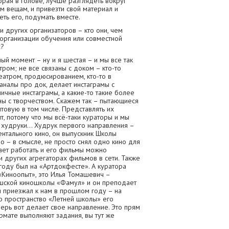
орая в голове, лучше разглядеть вокруг
м вещам, и привезти свой материал и
еть его, подумать вместе.
и других организаторов – кто они, чем
 организации обучения или совместной
х?
ый момент – ну и я шестая – и мы все так
тром; не все связаны с доком – кто-то
еатром, продюсированием, кто-то в
налы про док, делает инстаграмы с
ичные инстаграмы, а какие-то такие более
ны с творчеством. Скажем так – пытающиеся
ытовую в том числе. Представлять их
ит, потому что мы всё-таки кураторы и мы
 худруки… Худрук первого направления –
нтального кино, он выпускник Школы
о – в смысле, не просто снял одно кино для
ает работать и его фильмы можно
и других агрегаторах фильмов в сети. Также
 году был на «Артдокфесте». А куратора
«Киноопыт», это Илья Томашевич –
ешской киношколы «Фамул» и он преподает
н приезжал к нам в прошлом году – на
но пространство «Летней школы» его
еперь вот делает свое направление. Это прям
рмате выполняют задания, вы тут же