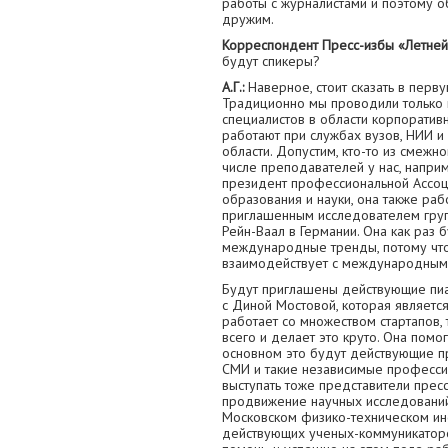
работы с журналистами и поэтому о
дружим.
Корреспондент Пресс-избы «Летней
будут спикеры?
А.Г.:
Наверное, стоит сказать в перв
Традиционно мы проводили только
специалистов в области корпоратив
работают при службах вузов, НИИ и
области. Допустим, кто-то из смежн
числе преподавателей у нас, напри
президент профессиональной Ассо
образования и науки, она также ра
приглашенным исследователем груп
Рейн-Ваал в Германии. Она как раз 
международные тренды, потому что
взаимодействует с международным
Будут приглашены действующие пиа
с Диной Мостовой, которая являетс
работает со множеством стартапов, 
всего и делает это круто. Она помог
основном это будут действующие пр
СМИ и такие независимые професси
выступать тоже представители пресс
продвижение научных исследований.
Московском физико-техническом инс
действующих ученых-коммуникаторов