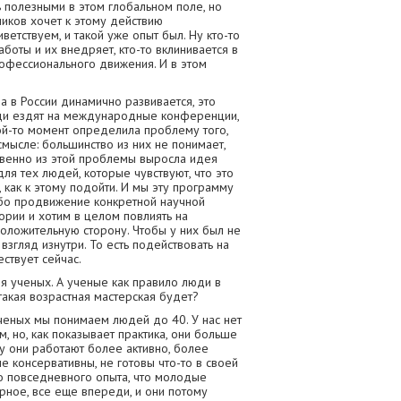
 полезными в этом глобальном поле, но
тников хочет к этому действию
ветствуем, и такой уже опыт был. Ну кто-то
аботы и их внедряет, кто-то вклинивается в
офессионального движения. И в этом
а в России динамично развивается, это
ди ездят на международные конференции,
ой-то момент определила проблему того,
смысле: большинство из них не понимает,
ственно из этой проблемы выросла идея
ля тех людей, которые чувствуют, что это
, как к этому подойти. И мы эту программу
бо продвижение конкретной научной
рии и хотим в целом повлиять на
положительную сторону. Чтобы у них был не
взгляд изнутри. То есть подействовать на
ествует сейчас.
я ученых. А ученые как правило люди в
 такая возрастная мастерская будет?
ных мы понимаем людей до 40. У нас нет
м, но, как показывает практика, они больше
ку они работают более активно, более
е консервативны, не готовы что-то в своей
го повседневного опыта, что молодые
рное, все еще впереди, и они потому