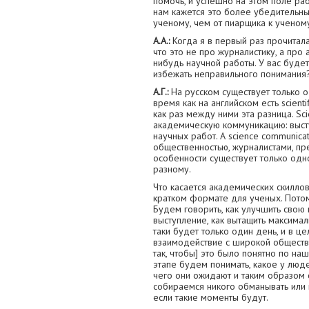
помочь, и успешно на этом поле раб
нам кажется это более убедительны
ученому, чем от пиарщика к ученом
А.А.:
Когда я в первый раз прочитала
что это не про журналистику, а про
нибудь научной работы. У вас будет
избежать неправильного понимания
А.Г.:
На русском существует только о
время как на английском есть scienti
как раз между ними эта разница. Sci
академическую коммуникацию: выст
научных работ. А science communic
общественностью, журналистами, пре
особенности существует только одн
разному.
Что касается академических скилло
кратком формате для ученых. Потом
Будем говорить, как улучшить свою 
выступление, как вытащить максимал
таки будет только один день, и в 
взаимодействие с широкой обществе
так, чтобы] это было понятно по на
этапе будем понимать, какое у люд
чего они ожидают и таким образом 
собираемся никого обманывать или п
если такие моменты будут.