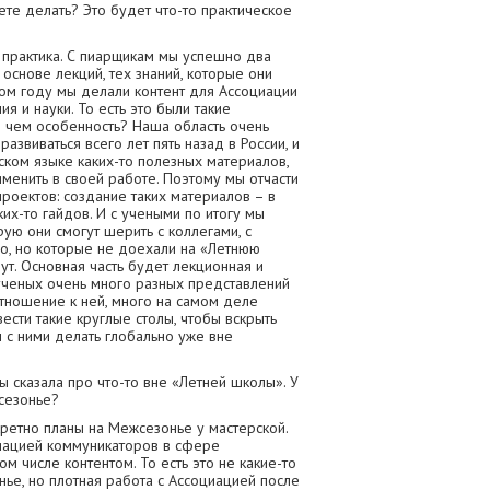
те делать? Это будет что-то практическое
 практика. С пиарщикам мы успешно два
 основе лекций, тех знаний, которые они
том году мы делали контент для Ассоциации
 и науки. То есть это были такие
 В чем особенность? Наша область очень
азвиваться всего лет пять назад в России, и
ском языке каких-то полезных материалов,
именить в своей работе. Поэтому мы отчасти
проектов: создание таких материалов – в
ких-то гайдов. И с учеными по итогу мы
ую они смогут шерить с коллегами, с
о, но которые не доехали на «Летнюю
ут. Основная часть будет лекционная и
 ученых очень много разных представлений
тношение к ней, много на самом деле
ести такие круглые столы, чтобы вскрыть
 с ними делать глобально уже вне
 сказала про что-то вне «Летней школы». У
жсезонье?
нкретно планы на Межсезонье у мастерской.
иацией коммуникаторов в сфере
м числе контентом. То есть это не какие-то
нье, но плотная работа с Ассоциацией после