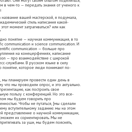
отают. Они могут своим опытом поделиться,
м в чем-то — передать знания от ученого к
у.
 название вашей мастерской, я подумала,
 академический стиль написания какой-
 этот момент затрагиваться? или как
?
дно понятие — научная коммуникация, в то
fic communication и science communication. И
entific communication — больше про
упления на конецерфениях, написание
ation — про взаимодействие с широкой
сс-службами. В русском языке в силу
о понятие, которое люди понимают по-
в, мы планируем провести один день в
у что мы проводили опрос, и это актуально.
презентацию, как построить свое
ьную пользу с конференций. Но это все-
целом мы будем говорить про
нностью. Чтобы не путаться, [мы сделали
шему вступительному заданию: мы на этом
ей представление о научной коммуникации,
сможем их сориентировать. Мы не
ритягивать за уши, мы будем пояснять,