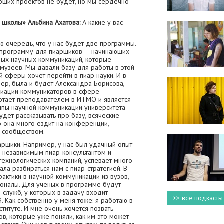
бщих проектов не будет, но мы сердечно
 школы» Альбина Ахатова:
А какие у вас
ую очередь, что у нас будет две программы.
 программу для пиарщиков — начинающих
ных научных коммуникаций, которые
 музеев. Мы давали базу для работы в этой
ой сферы хочет перейти в пиар науки. И в
мер, была и будет Александра Борисова,
циации коммуникаторов в сфере
ботает преподавателем в ИТМО и является
пы научной коммуникации университета
будет рассказывать про базу, всяческие
 она много ездит на конференции,
 сообществом.
рщики. Например, у нас был удачный опыт
я независимым пиар-консультантом и
технологических компаний, успевает много
ала разбираться нам с пиар-стратегией. В
актики в научной коммуникации из вузов,
оналы. Для ученых в программе будут
-служб, у которых в задачу входит
>> все подкасты
 Как собственно у меня тоже: я работаю в
титуте. И мне очень хочется позвать
, которые уже поняли, как им это может