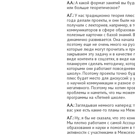
А.А.:
А какой формат занятий вы буде
или больше теоретическое?
А.Г.:
У нас традиционно теория плюс
года делали проекты, и они были на
получали с лекториев, например, в 
коммуникаторов в сфере образования
полезные карточки с базой знаний.
динамично развивается. Она начала р
поэтому еще не очень много на рус
которые люди могут прочитать и пр
закрываем эту задачу и в качестве 
виде контента в соцсетях, в виде ка
планируем сделать методичку, котор
которыми они работают повседневн
школу». Поэтому проекты точно буд
плюс будет место для дискуссий: у
о научной коммуникации и разное о
негативного. Поэтому мы хотим пров
проблемы и наметить, что мы можем
программы на «Летней школе».
А.А.:
Заглядывая немного наперед: ты
вас уже есть какие-то планы на Ме
А.Г.:
Ну, я бы не сказала, что это ко
Мы плотно работаем с самой Ассоц
образования и науки и помогаем в то
активности с участниками в Межсезо