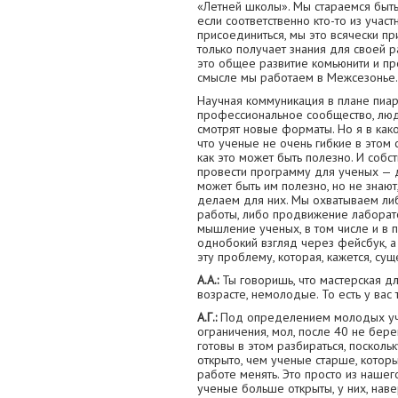
«Летней школы». Мы стараемся быть
если соответственно кто-то из учас
присоединиться, мы это всячески при
только получает знания для своей р
это общее развитие комьюнити и пр
смысле мы работаем в Межсезонье.
Научная коммуникация в плане пиар
профессиональное сообщество, лю
смотрят новые форматы. Но я в как
что ученые не очень гибкие в этом 
как это может быть полезно. И соб
провести программу для ученых — д
может быть им полезно, но не знают
делаем для них. Мы охватываем ли
работы, либо продвижение лаборато
мышление ученых, в том числе и в 
однобокий взгляд через фейсбук, а 
эту проблему, которая, кажется, сущ
А.А.:
Ты говоришь, что мастерская дл
возрасте, немолодые. То есть у вас
А.Г.:
Под определением молодых уче
ограничения, мол, после 40 не бере
готовы в этом разбираться, посколь
открыто, чем ученые старше, которы
работе менять. Это просто из наше
ученые больше открыты, у них, наве