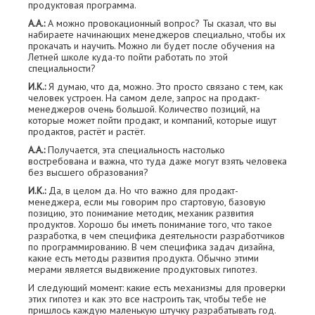
продуктовая программа.
А.А.:
А можно провокационный вопрос? Ты сказал, что вы
набираете начинающих менеджеров специально, чтобы их
прокачать и научить. Можно ли будет после обучения на
Летней школе куда-то пойти работать по этой
специальности?
И.К.:
Я думаю, что да, можно. Это просто связано с тем, как
человек устроен. На самом деле, запрос на продакт-
менеджеров очень большой. Количество позиций, на
которые может пойти продакт, и компаний, которые ищут
продактов, растёт и растёт.
А.А.:
Получается, эта специальность настолько
востребована и важна, что туда даже могут взять человека
без высшего образования?
И.К.:
Да, в целом да. Но что важно для продакт-
менеджера, если мы говорим про стартовую, базовую
позицию, это понимание методик, механик развития
продуктов. Хорошо бы иметь понимание того, что такое
разработка, в чем специфика деятельности разработчиков
по программированию. В чем специфика задач дизайна,
какие есть методы развития продукта. Обычно этими
мерами является выдвижение продуктовых гипотез.
И следующий момент: какие есть механизмы для проверки
этих гипотез и как это все настроить так, чтобы тебе не
пришлось каждую маленькую штучку разрабатывать год.