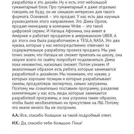
разработка и это дизайн. Ну и есть этот небольшой
гуманитарный блок. Про гуманитарный я даже отдельно
говорить не буду, он не слишком интересен для такого
формата. Основной – это продакт. У нас есть два научных
руководителя этого направления. Это Дима Орлов,
продакт-менеджер в компании Wrike – это такой
цифровой сервис. И Наташа Афонина, она живет в
Америке и работает продактом в американском UBER. А
до этого она была разработчиком в TESLA, NASA. Это два
чувака, которые у нас непосредственно отвечают за
содержательную разработку проекта продакта. Мы уже
точно знаем, что Наташа не сможет приехать на школу, она
скорее всего по скайпу попробует подключиться. Дима
пока неизвестно, насколько сможет. Потом узнаем. И
аналогичным образом есть ребята, которые занимаются
разработкой и дизайном. Мы понимаем, что чуваки, у
которых хорошие позиции и которые разрабатывают
скиллы, продуктовую экспертизу, сильно загружены.
Поэтому мы сознательно поставили программу, разделив
компетенции: у нас есть люди, которые занимаются
разработкой программы, и она устроена таким образом,
чтобы было необязательно их присутствие на ЛШ. Потому
что иначе ничего бы не построили.
А.А.:
Все, спасибо большое за такой подробный ответ.
И.К.:
Да, спасибо тебе большое. Пока!