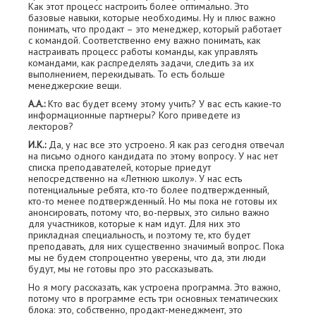
Как этот процесс настроить более оптимально. Это
базовые навыки, которые необходимы. Ну и плюс важно
понимать, что продакт – это менеджер, который работает
с командой. Соответственно ему важно понимать, как
настраивать процесс работы команды, как управлять
командами, как распределять задачи, следить за их
выполнением, перекидывать. То есть больше
менеджерские вещи.
А.А.:
Кто вас будет всему этому учить? У вас есть какие-то
информационные партнеры? Кого приведете из
лекторов?
И.К.:
Да, у нас все это устроено. Я как раз сегодня отвечал
на письмо одного кандидата по этому вопросу. У нас нет
списка преподавателей, которые приедут
непосредственно на «Летнюю школу». У нас есть
потенциальные ребята, кто-то более подтвержденный,
кто-то менее подтвержденный. Но мы пока не готовы их
анонсировать, потому что, во-первых, это сильно важно
для участников, которые к нам идут. Для них это
прикладная специальность, и поэтому те, кто будет
преподавать, для них существенно значимый вопрос. Пока
мы не будем стопроцентно уверены, что да, эти люди
будут, мы не готовы про это рассказывать.
Но я могу рассказать, как устроена программа. Это важно,
потому что в программе есть три основных тематических
блока: это, собственно, продакт-менеджмент, это