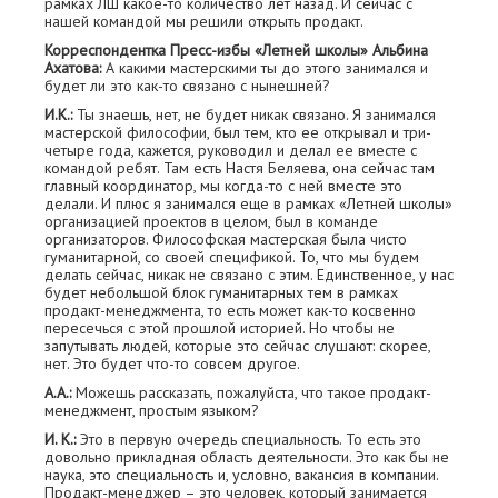
рамках ЛШ какое-то количество лет назад. И сейчас с
нашей командой мы решили открыть продакт.
Корреспондентка Пресс-избы «Летней школы» Альбина
Ахатова:
А какими мастерскими ты до этого занимался и
будет ли это как-то связано с нынешней?
И.К.:
Ты знаешь, нет, не будет никак связано. Я занимался
мастерской философии, был тем, кто ее открывал и три-
четыре года, кажется, руководил и делал ее вместе с
командой ребят. Там есть Настя Беляева, она сейчас там
главный координатор, мы когда-то с ней вместе это
делали. И плюс я занимался еще в рамках «Летней школы»
организацией проектов в целом, был в команде
организаторов. Философская мастерская была чисто
гуманитарной, со своей спецификой. То, что мы будем
делать сейчас, никак не связано с этим. Единственное, у нас
будет небольшой блок гуманитарных тем в рамках
продакт-менеджмента, то есть может как-то косвенно
пересечься с этой прошлой историей. Но чтобы не
запутывать людей, которые это сейчас слушают: скорее,
нет. Это будет что-то совсем другое.
А.А.:
Можешь рассказать, пожалуйста, что такое продакт-
менеджмент, простым языком?
И. К.:
Это в первую очередь специальность. То есть это
довольно прикладная область деятельности. Это как бы не
наука, это специальность и, условно, вакансия в компании.
Продакт-менеджер – это человек, который занимается