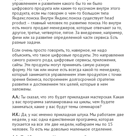
управлением и развитием какого бы то ни было
цифрового продукта или каким-то кусочком внутри этого
продукта, если мы говорим о чем-то большом типа
Яндекс.поиска. Внутри Яндекс.поиска существует head
product – главный человек по развитию поиска. Но внутри
есть много продакт-менеджеров, которые отвечают за то,
другое, третье, четвертое, пятое. За внедрение, например,
фичи или за развитие определенной части сервиса. Есть
разные задачи.
Если очень просто говорить, то, наверное, не надо
объяснять, что такое цифровые продукты. Это направления
самого разного рода, цифровые сервисы, приложения,
сайты. Эти продукты могут принимать самую разную
форму. Но так или иначе есть всегда какой-то менеджер,
который занимается управлением этим продуктом с точки
зрения бизнеса, построением долгосрочной стратегии
развития и достижением тех целей, которые в нем
заложены.
А.А.:
Ты сказал, что это будет прикладная мастерская. Какая
у вас программа запланирована на циклы, чем будете
заниматься, какие у вас будут темы семинаров?
И.К.:
Да, у нас именно прикладная штука. Мы работаем две
недели, у нас одна единственная программа, которая
пускается на все эти две недели, набираем мы по 15
человек. То есть мы довольно маленькое отделение.