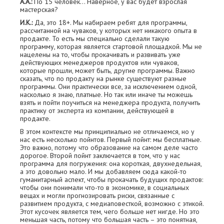
А.А.:
По 15 человек... Наверное, у вас будет взрослая
мастерская?
И.К.:
Да, это 18+. Мы набираем ребят для программы,
рассчитанной на чуваков, у которых нет никакого опыта в
продакте. То есть мы специально сделали такую
программу, которая является стартовой площадкой. Мы не
нацелены на то, чтобы прокачивать и развивать уже
действующих менеджеров продуктов или чуваков,
которые прошли, может быть, другие программы. Важно
сказать, что по продакту на рынке существуют разные
программы. Они практически все, за исключением одной,
насколько я знаю, платные. Но так или иначе ты можешь
взять и пойти поучиться на менеджера продукта, получить
практику от эксперта из компании, действующей в
продакте.
В этом контексте мы принципиально не отличаемся, но у
нас есть несколько пойнтов. Первый пойнт: мы бесплатные.
Это важно, потому что образование на самом деле часто
дорогое. Второй пойнт заключается в том, что у нас
программа для погружения: она короткая, двухнедельная,
а это довольно мало. И мы добавляем сюда какой-то
гуманитарный аспект, чтобы прокачать будущих продактов:
чтобы они понимали что-то в экономике, в социальных
вещах и могли прогнозировать риски, связанные с
развитием продукта, с медиаповесткой, возможно с этикой.
Этот кусочек является тем, чего больше нет нигде. Но это
меньшая часть, потому что большая часть – это понятная,