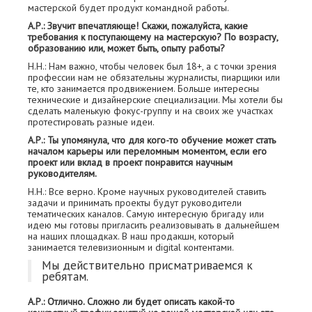
мастерской будет продукт командной работы.
А.Р.: Звучит впечатляюще! Скажи, пожалуйста, какие
требования к поступающему на мастерскую? По возрасту,
образованию или, может быть, опыту работы?
Н.Н.: Нам важно, чтобы человек был 18+, а с точки зрения
профессии нам не обязательны журналисты, пиарщики или
те, кто занимается продвижением. Больше интересны
технические и дизайнерские специализации. Мы хотели бы
сделать маленькую фокус-группу и на своих же участках
протестировать разные идеи.
А.Р.: Ты упомянула, что для кого-то обучение может стать
началом карьеры или переломным моментом, если его
проект или вклад в проект понравится научным
руководителям.
Н.Н.: Все верно. Кроме научных руководителей ставить
задачи и принимать проекты будут руководители
тематических каналов. Самую интересную бригаду или
идею мы готовы пригласить реализовывать в дальнейшем
на наших площадках. В наш продакшн, который
занимается телевизионным и digital контентами.
Мы действительно присматриваемся к
ребятам.
А.Р.: Отлично. Сложно ли будет описать какой-то