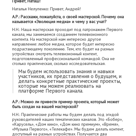
Привет, Наташ!
Наталья Нелупенко: Привет, Андрей!
А.Р.: Расскажи, пожалуйста, о своей мастерской. Почему она
называется «Эволюция медиа» и чему у вас учат?
Н.Н.: Наша мастерская проходит под патронажем Первого
канала, мы занимаемся созданием телевизионного
контента. На мастерской нам интересно другое
направление: любое медиа, которое будет интересно
подрастающему поколению. Тем, кто будет на разных
устройствах смотреть телевизионный контент,
подготовленный профессиональной командой. Она не
столько практическая, сколько исследовательская.
Мы будем использовать знания и навыки
участников, их представления о будущем, и
делать конкретные практические проекты,
которые мы можем реализовать на
платформе Первого канала.
А.Р.: Можно ли привести пример проекта, который может
быть создан на вашей мастерской?
Н.Н.: Практические работы мы будем делать под эгидой
руководителей наших тематических каналов. Это «Бобер»,
«Карусель», «Дом кино», «Дом кино премиум», «Время»,
«Музыка Первого», «Телекафе». Мы будем делать контент,
доступный на разных устройствах. Получается два