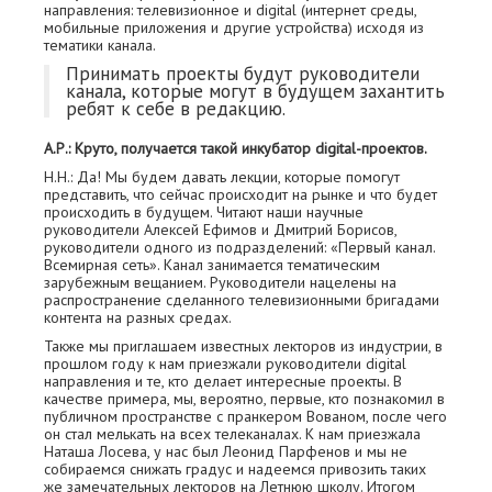
направления: телевизионное и digital (интернет среды,
мобильные приложения и другие устройства) исходя из
тематики канала.
Принимать проекты будут руководители
канала, которые могут в будущем захантить
ребят к себе в редакцию.
А.Р.: Круто, получается такой инкубатор digital-проектов.
Н.Н.: Да! Мы будем давать лекции, которые помогут
представить, что сейчас происходит на рынке и что будет
происходить в будущем. Читают наши научные
руководители Алексей Ефимов и Дмитрий Борисов,
руководители одного из подразделений: «Первый канал.
Всемирная сеть». Канал занимается тематическим
зарубежным вещанием. Руководители нацелены на
распространение сделанного телевизионными бригадами
контента на разных средах.
Также мы приглашаем известных лекторов из индустрии, в
прошлом году к нам приезжали руководители digital
направления и те, кто делает интересные проекты. В
качестве примера, мы, вероятно, первые, кто познакомил в
публичном пространстве с пранкером Вованом, после чего
он стал мелькать на всех телеканалах. К нам приезжала
Наташа Лосева, у нас был Леонид Парфенов и мы не
собираемся снижать градус и надеемся привозить таких
же замечательных лекторов на Летнюю школу. Итогом