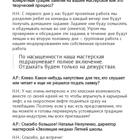
конкретный график занятий на вашей мастерской или это
творческий процесс?
Н.Н.: С первого дня у нас будет проектная работа: мы
разделим ребят на команды и каждый вечер они будут
получать домашнее задание. Задание они буду осмыслять
и обдумывать ночью во сне (смеется). Утром мы
проверяем и обсуждаем эти задания, в течение дня будут
лекции и во вторую половину дня — групповая работа с
нашим модерированием или собственная проектная
работа.
По насыщенности наша мастерская
подразумевает полное включение.
Отдыхать будем только на дежурствах.
А.Р.: Клево. Какое-нибудь напутствие для тех, кто слушает
или читает и еще не решился подать заявку?
Н.Н.: У нас очень интересно и это классная возможность
вместе со своей идеей не то чтобы впрыгнуть в карьерный
лифт, а на скоростном лифте подняться сразу на
телебашню. Поэтому если у вас есть представление, что
вы можете и готовы перевернуть устоявшиеся традиции
медиа-индустрии, мы всех приглашаем!
А.Р.: Спасибо большое! Наталья Нелупенко, директор
мастерской «Эволюция медиа» Летней школы.
Н.Н.: Спасибо, до встречи!