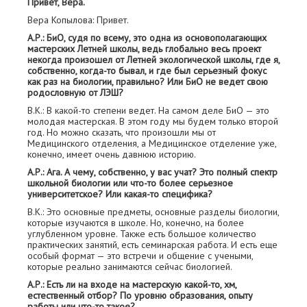
Привет, Вера.
Вера Копылова: Привет.
А.Р.: БиО, судя по всему, это одна из основополагающих
мастерских Летней школы, ведь глобально весь проект
некогда произошел от Летней экологической школы, где я,
собственно, когда-то бывал, и где был серьезный фокус
как раз на биологии, правильно? Или БиО не ведет свою
родословную от ЛЭШ?
В.К.: В какой-то степени ведет. На самом деле БиО — это
молодая мастерская. В этом году мы будем только второй
год. Но можно сказать, что произошли мы от
Медицинского отделения, а Медицинское отделение уже,
конечно, имеет очень давнюю историю.
А.Р.: Ага. А чему, собственно, у вас учат? Это полный спектр
школьной биологии или что-то более серьезное
университетское? Или какая-то специфика?
В.К.: Это основные предметы, основные разделы биологии,
которые изучаются в школе. Но, конечно, на более
углубленном уровне. Также есть большое количество
практических занятий, есть семинарская работа. И есть еще
особый формат — это встречи и общение с учеными,
которые реально занимаются сейчас биологией.
А.Р.: Есть ли на входе на мастерскую какой-то, хм,
естественный отбор? По уровню образования, опыту
работы или что-то такое?