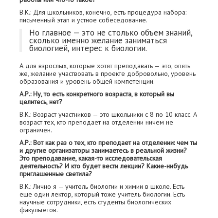
В.К.: Для школьников, конечно, есть процедура набора:
письменный этап и устное собеседование.
Но главное — это не столько объем знаний,
сколько именно желание заниматься
биологией, интерес к биологии.
А для взрослых, которые хотят преподавать — это, опять
же, желание участвовать в проекте добровольно, уровень
образования и уровень общей компетенции.
А.Р.: Ну, то есть конкретного возраста, в который вы
целитесь, нет?
В.К.: Возраст участников — это школьники с 8 по 10 класс. А
возраст тех, кто преподает на отделении ничем не
ограничен.
А.Р.: Вот как раз о тех, кто преподает на отделении: чем ты
и другие организаторы занимаетесь в реальной жизни?
Это преподавание, какая-то исследовательская
деятельность? И кто будет вести лекции? Какие-нибудь
приглашенные светила?
В.К.: Лично я — учитель биологии и химии в школе. Есть
еще один лектор, который тоже учитель биологии. Есть
научные сотрудники, есть студенты биологических
факультетов.