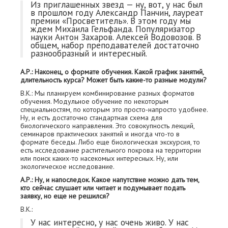
Из приглашенных звезд — ну, вот, у нас был
в прошлом году Александр Панчин, лауреат
премии «Просветитель». В этом году мы
ждем Михаила Гельфанда. Популяризатор
науки Антон Захаров. Алексей Водовозов. В
общем, набор преподавателей достаточно
разнообразный и интересный.
А.Р.: Наконец, о формате обучения. Какой график занятий,
длительность курса? Может быть какие-то разные модули?
В.К.: Мы планируем комбинирование разных форматов
обучения. Модульное обучение по некоторым
специальностям, по которым это просто-напросто удобнее.
Ну, и есть достаточно стандартная схема для
биологического направления. Это совокупность лекций,
семинаров практических занятий и иногда что-то в
формате беседы. Либо еще биологическая экскурсия, то
есть исследование растительного покрова на территории
или поиск каких-то насекомых интересных. Ну, или
экологическое исследование.
А.Р.: Ну, и напоследок. Какое напутствие можно дать тем,
кто сейчас слушает или читает и подумывает подать
заявку, но еще не решился?
В.К.:
У нас интересно, у нас очень живо. У нас