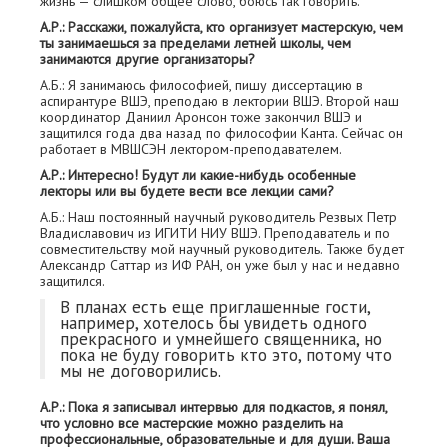
жизнь — слишком общее слово, боюсь так говорить.
А.Р.: Расскажи, пожалуйста, кто организует мастерскую, чем
ты занимаешься за пределами летней школы, чем
занимаются другие организаторы?
А.Б.: Я занимаюсь философией, пишу диссертацию в
аспирантуре ВШЭ, преподаю в лектории ВШЭ. Второй наш
координатор Даниил Аронсон тоже закончил ВШЭ и
защитился года два назад по философии Канта. Сейчас он
работает в МВШСЭН лектором-преподавателем.
А.Р.: Интересно! Будут ли какие-нибудь особенные
лекторы или вы будете вести все лекции сами?
А.Б.: Наш постоянный научный руководитель Резвых Петр
Владиславович из ИГИТИ НИУ ВШЭ. Преподаватель и по
совместительству мой научный руководитель. Также будет
Александр Саттар из ИФ РАН, он уже был у нас и недавно
защитился.
В планах есть еще приглашенные гости,
например, хотелось бы увидеть одного
прекрасного и умнейшего священника, но
пока не буду говорить кто это, потому что
мы не договорились.
А.Р.: Пока я записывал интервью для подкастов, я понял,
что условно все мастерские можно разделить на
профессиональные, образовательные и для души. Ваша