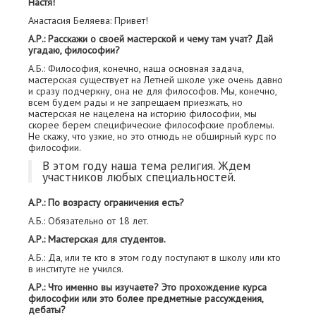
Настя!
Анастасия Беляева: Привет!
А.Р.: Расскажи о своей мастерской и чему там учат? Дай
угадаю, философии?
А.Б.: Философия, конечно, наша основная задача,
мастерская существует на Летней школе уже очень давно
и сразу подчеркну, она не для философов. Мы, конечно,
всем будем рады и не запрещаем приезжать, но
мастерская не нацелена на историю философии, мы
скорее берем специфические философские проблемы.
Не скажу, что узкие, но это отнюдь не обширный курс по
философии.
В этом году наша тема религия. Ждем
участников любых специальностей.
А.Р.: По возрасту ограничения есть?
А.Б.: Обязательно от 18 лет.
А.Р.: Мастерская для студентов.
А.Б.: Да, или те кто в этом году поступают в школу или кто
в институте не учился.
А.Р.: Что именно вы изучаете? Это прохождение курса
философии или это более предметные рассуждения,
дебаты?