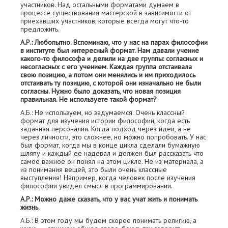
участников. Над остальными форматами думаем в
процессе существования мастерской в зависимости от
приехавших участников, которые всегда могут что-то
предложить.
А.Р.: Любопытно. Вспоминаю, что у нас на парах философии
в институте был интересный формат. Нам давали учение
какого-то философа и делили на две группы: согласных и
несогласных с его учением. Каждая группа отстаивала
свою позицию, а потом они менялись и им приходилось
отстаивать ту позицию, с которой они изначально не были
согласны. Нужно было доказать, что новая позиция
правильная. Не используете такой формат?
А.Б.: Не используем, но задумаемся. Очень классный
формат для изучения истории философии, когда есть
заданная персоналия. Когда подход через идеи, а не
через личности, это сложнее, но можно попробовать. У нас
был формат, когда мы в конце цикла сделали бумажную
шляпу и каждый её надевал и должен был рассказать что
самое важное он понял на этом цикле. Не из материала, а
из понимания вещей, это были очень классные
выступления! Например, когда человек после изучения
философии увидел смысл в программировании.
А.Р.: Можно даже сказать, что у вас учат жить и понимать
жизнь.
А.Б.: В этом году мы будем скорее понимать религию, а