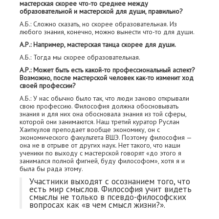
мастерская скорее что-то среднее между
образовательной и мастерской для души, правильно?
А.Б.: Сложно сказать, но скорее образовательная. Из
любого знания, конечно, можно вынести что-то для души.
А.Р.: Например, мастерская танца скорее для души.
А.Б.: Тогда мы скорее образовательная.
А.Р.: Может быть есть какой-то профессиональный аспект?
Возможно, после мастерской человек как-то изменит ход
своей профессии?
А.Б.: У нас обычно было так, что люди заново открывали
свою профессию. Философия должна обосновывать
знания и для них она обосновала знания из той сферы,
которой они занимаются. Наш третий куратор Руслан
Хаиткулов преподает вообще экономику, он с
экономического факультета ВШЭ. Поэтому философия —
она не в отрыве от других наук. Нет такого, что наши
ученики по выходу с мастерской говорят «до этого я
занимался полной фигней, буду философом», хотя я и
была бы рада этому.
Участники выходят с осознанием того, что
есть мир смыслов. Философия учит видеть
смыслы не только в псевдо-философских
вопросах как «в чем смысл жизни?».