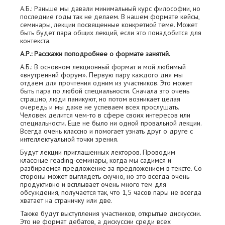
А.Б.: Раньше мы давали минимальный курс философии, но
последние годы так не делаем. В нашем формате кейсы,
семинары, лекции посвященные конкретной теме. Может
быть будет пара общих лекций, если это понадобится для
контекста.
А.Р.: Расскажи поподробнее о формате занятий.
А.Б.: В основном лекционный формат и мой любимый
«внутренний форум». Первую пару каждого дня мы
отдаем для прочтения одним из участников. Это может
быть пара по любой специальности. Сначала это очень
страшно, люди паникуют, но потом возникает целая
очередь и мы даже не успеваем всех прослушать.
Человек делится чем-то в сфере своих интересов или
специальности. Еще не было ни одной провальной лекции.
Всегда очень классно и помогает узнать друг о друге с
интеллектуальной точки зрения.
Будут лекции приглашенных лекторов. Проводим
классные reading-семинары, когда мы садимся и
разбираемся предложение за предложением в тексте. Со
стороны может выглядеть скучно, но это всегда очень
продуктивно и всплывает очень много тем для
обсуждения, получается так, что 1,5 часов пары не всегда
хватает на страничку или две.
Также будут выступления участников, открытые дискуссии.
Это не формат дебатов, а дискуссии среди всех