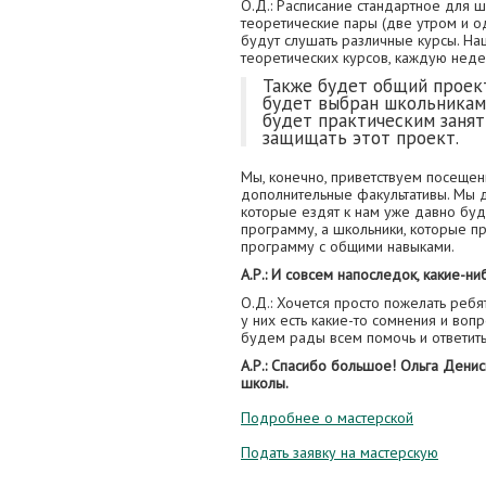
О.Д.: Расписание стандартное для ш
теоретические пары (две утром и од
будут слушать различные курсы. На
теоретических курсов, каждую неде
Также будет общий проект
будет выбран школьниками
будет практическим занят
защищать этот проект.
Мы, конечно, приветствуем посещен
дополнительные факультативы. Мы д
которые ездят к нам уже давно буд
программу, а школьники, которые п
программу с общими навыками.
А.Р.: И совсем напоследок, какие-н
О.Д.: Хочется просто пожелать ребят
у них есть какие-то сомнения и вопр
будем рады всем помочь и ответить
А.Р.: Спасибо большое! Ольга Дени
школы.
Подробнее о мастерской
Подать заявку на мастерскую