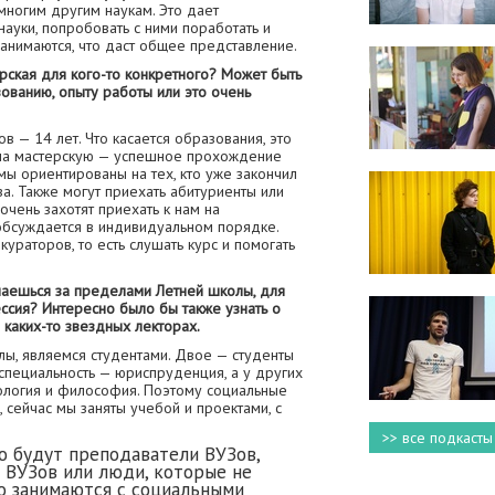
многим другим наукам. Это дает
науки, попробовать с ними поработать и
анимаются, что даст общее представление.
терская для кого-то конкретного? Может быть
зованию, опыту работы или это очень
в — 14 лет. Что касается образования, это
 на мастерскую — успешное прохождение
 мы ориентированы на тех, кто уже закончил
а. Также могут приехать абитуриенты или
очень захотят приехать к нам на
 обсуждается в индивидуальном порядке.
кураторов, то есть слушать курс и помогать
имаешься за пределами Летней школы, для
ссия? Интересно было бы также узнать о
 каких-то звездных лекторах.
олы, являемся студентами. Двое — студенты
специальность — юриспруденция, а у других
ология и философия. Поэтому социальные
 сейчас мы заняты учебой и проектами, с
>> все подкасты
то будут преподаватели ВУЗов,
 ВУЗов или люди, которые не
о занимаются с социальными