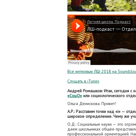
Все интервью ЛШ-2018 на Soundclo
Слушать в iTunes
Андрей Ромашков: Итак, сегодня с 
«СоцО»
или социологического отдел
Ольга Денискова: Привет!
А.Р.: Расставим точки над «i» — отд
широкое определение. Чему же уча
О.Д.: Социальные науки — это огром
даем школьниках общее представле
профессиональной ориентацией. Нап