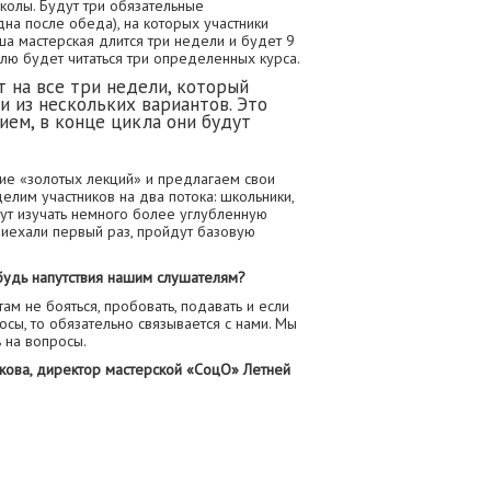
колы. Будут три обязательные
на после обеда), на которых участники
ша мастерская длится три недели и будет 9
лю будет читаться три определенных курса.
 на все три недели, который
 из нескольких вариантов. Это
ием, в конце цикла они будут
ие «золотых лекций» и предлагаем свои
елим участников на два потока: школьники,
ут изучать немного более углубленную
риехали первый раз, пройдут базовую
ибудь напутствия нашим слушателям?
ам не бояться, пробовать, подавать и если
осы, то обязательно связывается с нами. Мы
 на вопросы.
скова, директор мастерской «СоцО» Летней