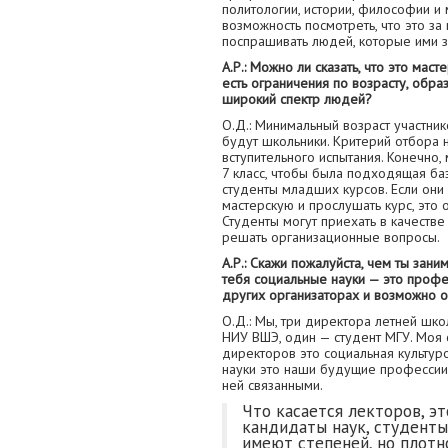
политологии, истории, философии и 
возможность посмотреть, что это за 
поспрашивать людей, которые ими з
А.Р.: Можно ли сказать, что это мас
есть ограничения по возрасту, обра
широкий спектр людей?
О.Д.: Минимальный возраст участнико
будут школьники. Критерий отбора
вступительного испытания. Конечно,
7 класс, чтобы была подходящая баз
студенты младших курсов. Если они 
мастерскую и прослушать курс, это
Студенты могут приехать в качестве 
решать организационные вопросы.
А.Р.: Скажи пожалуйста, чем ты зан
тебя социальные науки — это профе
других организаторах и возможно о
О.Д.: Мы, три директора летней шк
НИУ ВШЭ, один — студент МГУ. Моя 
директоров это социальная культур
науки это наши будущие профессии,
ней связанными.
Что касается лекторов, э
кандидаты наук, студенты
имеют степеней, но плотн