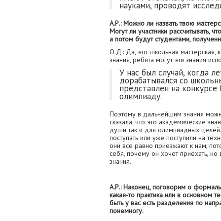
науками, проводят исслед
А.Р.: Можно ли назвать твою масте
Могут ли участники рассчитывать, чт
а потом будут студентами, получен
О.Д.: Да, это школьная мастерская,
знания, ребята могут эти знания ис
У нас был случай, когда 
дорабатывался со школьн
представлен на конкурсе
олимпиаду.
Поэтому в дальнейшим знания можно
сказала, что это академические знан
души так и для олимпиадных целей. 
поступать или уже поступили на тех
они все равно приезжают к нам, по
себя, почему он хочет приехать, но
знания.
А.Р.: Наконец, поговорим о формаль
какая-то практика или в основном т
быть у вас есть разделения по нап
понемногу.