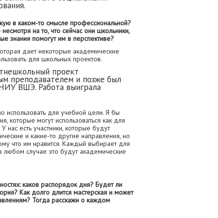
ования.
рскую в каком-то смысле профессиональной?
о несмотря на то, что сейчас они школьники,
ные знания помогут им в перспективе?
 которая дает некоторые академические
пользовать для школьных проектов.
летнешкольный проект
ым преподавателем и позже был
 НИУ ВШЭ. Работа выиграла
 использовать для учебной цели. Я бы
ия, которые могут использоваться как для
У нас есть участники, которые будут
нические и какие-то другие направления, но
тому что им нравится. Каждый выбирает для
 в любом случае это будут академические
ностях: каков распорядок дня? Будет ли
еория? Как долго длится мастерская и может
равлениям? Тогда расскажи о каждом