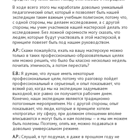
В ходе всего этого мы наработали довольно уникальный
педагогический опыт, который и позволяет быть нашей
экспедиции таким важным учебным полигоном, потому что,
с одной стороны, мы делаем исследование, а с другой
стороны, мы учим участников нашей мастерской делать это
исследование. Без ложной скромности могу сказать, что
людям, которые будут участвовать в этой мастерской, в
принципе повезет быть под нашим руководством.
А.Р.:
Скажи пожалуйста, ехать на вашу мастерскую можно
только в таких профессионально-образовательных целях
или можно решить, что было бы классно несколько недель
почитать этничность, а потом перестать?
Е.В.:
Я думаю, что лучше иметь некоторые
профессиональные цели, потому что разговор пойдет
профессиональный и серьезный, и опыт показывает, что
всякий раз, когда мы на экспедиции задумываем
выходной, все равно он получается рабочим днем.
Конечно, наши экспедиции являются традиционно
потогонным мероприятием. Но с другой стороны, опыт
показывает, что люди, которые в принципе хотели
«потрогать» эту сферу, при должном отношении вполне
вписываются и могут быть и нам полезны — и мы им можем
быть полезны. Поэтому, опять же, можно подаваться в
довольно универсальном режиме.
А.Р.:
Слушай, я тут подумал, я даже в прошлом году не