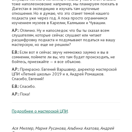
тоже наполеоновские: например, мы планируем поехать в
Дагестан в экспедицию и изучать там шуточные
отношения. Но я думаю, что это станет темой нашего
подкаста уже через год. А пока просто ограничимся
изучением музеев в Карелии, Калмыкии и Чувашии.
А.Р.:
Отлично. Ну и напоследок: что бы ты сказал всем
слушателям, которые сейчас слушают или читают
расшифровку подкаста и подумывают податься на вашу
мастерскую, но еще не решили?
Е.В.:
Если вот я сейчас звучу немножко заумно и вы в
сомнении, поймете ли вы, что там будет происходить, не
бойтесь, приезжайте — я все объясню.
А.Р.:
Прекрасно. Евгений Варшавер, директор мастерской
ЦПИ «Летней школы» 2019 и я, Андрей Ромашков.
Спасибо, Евгений!
Е.В.:
Спасибо.
А.Р.:
Пока!
Подробнее о мастерской ЦПИ
.
Ася Миллер, Мария Русанова, Альбина Ахатова, Андрей