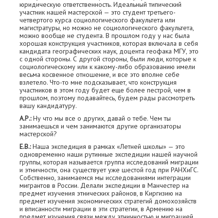
юридическую ответственность. Идеальный типический
участник нашей мастерской — это студент третьего-
четвертого курса социологического факультета или
магистратуры, но можно не социологического факультета,
можно вообще не студента. В прошлом году у нас была
хорошая конструкция участников, которая включала в себя
кандидата географических наук, доцента геофака МГУ, это
с одной стороны. С другой стороны, были люди, которые к
социологическому или к какому-либо образованию имели
весьма косвенное отношение, и все это вполне себе
взлетело. Что-то мне подсказывает, что конструкция
участников в этом году будет еще более пестрой, чем в
прошлом, поэтому подавайтесь, будем рады рассмотреть
вашу кандидатуру.
А.Р.:
Ну что мы все о других, давай о тебе. Чем ты
занимаешься и чем занимаются другие организаторы
мастерской?
Е.В.:
Наша экспедиция в рамках «Летней школы» — это
одновременно наши рутинные экспедиции нашей научной
группы, которая называется группа исследований миграции
и этничности, она существует уже шестой год при РАНХиГС.
Собственно, занимаемся мы исследованиями интеграции
мигрантов в России. Делали экспедиции в Манчестер на
предмет изучения этнических районов, в Киргизию на
предмет изучения экономических стратегий домохозяйств
и вписанности миграции в эти стратегии, в Армению на
предмет изучения связи между этничностью и миграцией.