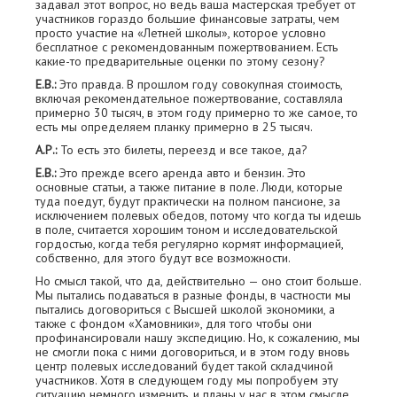
задавал этот вопрос, но ведь ваша мастерская требует от
участников гораздо большие финансовые затраты, чем
просто участие на «Летней школы», которое условно
бесплатное с рекомендованным пожертвованием. Есть
какие-то предварительные оценки по этому сезону?
Е.В.:
Это правда. В прошлом году совокупная стоимость,
включая рекомендательное пожертвование, составляла
примерно 30 тысяч, в этом году примерно то же самое, то
есть мы определяем планку примерно в 25 тысяч.
А.Р.:
То есть это билеты, переезд и все такое, да?
Е.В.:
Это прежде всего аренда авто и бензин. Это
основные статьи, а также питание в поле. Люди, которые
туда поедут, будут практически на полном пансионе, за
исключением полевых обедов, потому что когда ты идешь
в поле, считается хорошим тоном и исследовательской
гордостью, когда тебя регулярно кормят информацией,
собственно, для этого будут все возможности.
Но смысл такой, что да, действительно — оно стоит больше.
Мы пытались подаваться в разные фонды, в частности мы
пытались договориться с Высшей школой экономики, а
также с фондом «Хамовники», для того чтобы они
профинансировали нашу экспедицию. Но, к сожалению, мы
не смогли пока с ними договориться, и в этом году вновь
центр полевых исследований будет такой складчиной
участников. Хотя в следующем году мы попробуем эту
ситуацию немного изменить, и планы у нас в этом смысле