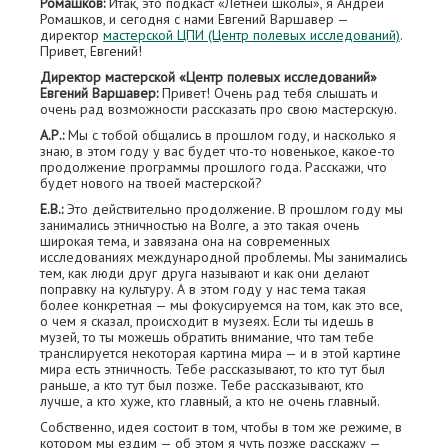
Ромашков:
Итак, это подкаст «Летней школы», я Андрей
Ромашков, и сегодня с нами Евгений Варшавер —
директор
мастерской ЦПИ (Центр полевых исследований)
.
Привет, Евгений!
Директор мастерской «Центр полевых исследований»
Евгений Варшавер:
Привет! Очень рад тебя слышать и
очень рад возможности рассказать про свою мастерскую.
А.Р.:
Мы с тобой общались в прошлом году, и насколько я
знаю, в этом году у вас будет что-то новенькое, какое-то
продолжение программы прошлого года. Расскажи, что
будет нового на твоей мастерской?
Е.В.:
Это действительно продолжение. В прошлом году мы
занимались этничностью на Волге, а это такая очень
широкая тема, и завязана она на современных
исследованиях международной проблемы. Мы занимались
тем, как люди друг друга называют и как они делают
поправку на культуру. А в этом году у нас тема такая
более конкретная — мы фокусируемся на том, как это все,
о чем я сказал, происходит в музеях. Если ты идешь в
музей, то ты можешь обратить внимание, что там тебе
транслируется некоторая картина мира — и в этой картине
мира есть этничность. Тебе рассказывают, то кто тут был
раньше, а кто тут был позже. Тебе рассказывают, кто
лучше, а кто хуже, кто главный, а кто не очень главный.
Собственно, идея состоит в том, чтобы в том же режиме, в
котором мы ездим — об этом я чуть позже расскажу —