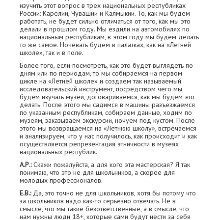
изучить этот вопрос в трех национальных республиках
России: Карелии, Чувашии и Калмыкии. То, как мы будем
работать, не будет сильно отличаться от того, как мы это
делали в прошлом году. Мы ездили на автомобилях по
национальным республикам, в этом году мы будем делать
то же самое. Ночевать будем в палатках, как на «Летней
школе», так и в поле.
Более того, если посмотреть, как это будет выглядеть по
дням или по периодам, то мы собираемся на первом
цикле на «Летней школе» и создаем так называемый
исследовательский инструмент, посредством чего мы
будем изучать музеи, договариваемся, как мы будем это
делать. После этого мы садимся в машины разъезжаемся
по указанным республикам, собираем данные, ходим по
музеям, заказываем экскурсии, ночуем под кустом. После
этого мы возвращаемся на «Летнюю школу», встречаемся
и анализируем, что у нас получилось, как происходит и как
осуществляется репрезентация этничности в музеях
национальных республик.
А.Р.:
Скажи пожалуйста, а для кого эта мастерская? Я так
понимаю, что это не для школьников, а скорее для
молодых профессионалов.
Е.В.:
Да, это точно не для школьников, хотя бы потому что
за школьников надо как-то серьезно отвечать. Не в
смысле, что мы такие безответственные, а в смысле, что
нам нужны люди 18+, которые сами будут нести за себя