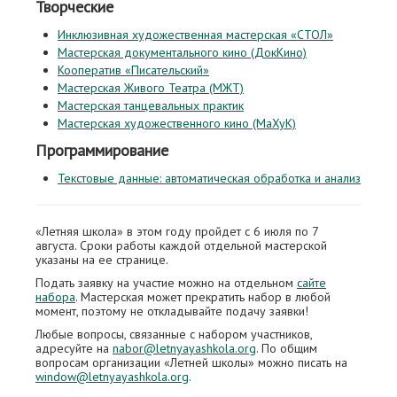
Творческие
Инклюзивная художественная мастерская «СТОЛ»
Мастерская документального кино (ДокКино)
Кооператив «Писательский»
Мастерская Живого Театра (МЖТ)
Мастерская танцевальных практик
Мастерская художественного кино (МаХуК)
Программирование
Текстовые данные: автоматическая обработка и анализ
«Летняя школа» в этом году пройдет с 6 июля по 7
августа. Сроки работы каждой отдельной мастерской
указаны на ее странице.
Подать заявку на участие можно на отдельном
сайте
набора
. Мастерская может прекратить набор в любой
момент, поэтому не откладывайте подачу заявки!
Любые вопросы, связанные с набором участников,
адресуйте на
nabor@letnyayashkola.org
. По общим
вопросам организации «Летней школы» можно писать на
window@letnyayashkola.org
.