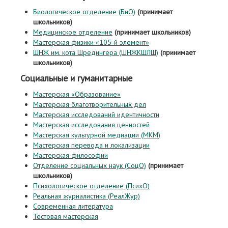
Биологическое отделение (БиО)
(принимает
школьников)
Медицинское отделение
(принимает школьников)
Мастерская физики «105-й элемент»
ШНЖ им. кота Шредингера (ШНЖКШЛШ)
(принимает
школьников)
Социальные и гуманитарные
Мастерская «Образование»
Мастерская благотворительных дел
Мастерская исследований идентичности
Мастерская исследования ценностей
Мастерская культурной медиации (МКМ)
Мастерская перевода и локализации
Мастерская философии
Отделение социальных наук (СоцО)
(принимает
школьников)
Психологическое отделение (ПсихО)
Реальная журналистика (РеалЖур)
Современная литература
Тестовая мастерская